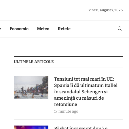
vineri, august 7, 2026
e
Economic
Meteo
Retete
ULTIMELE ARTICOLE
Tensiuni tot mai mari în UE:
Spania îi dă ultimatum Italiei
în scandalul Schengen și
amenință cu măsuri de
retorsiune
17 minute ago
Bărbat încarcerat după o