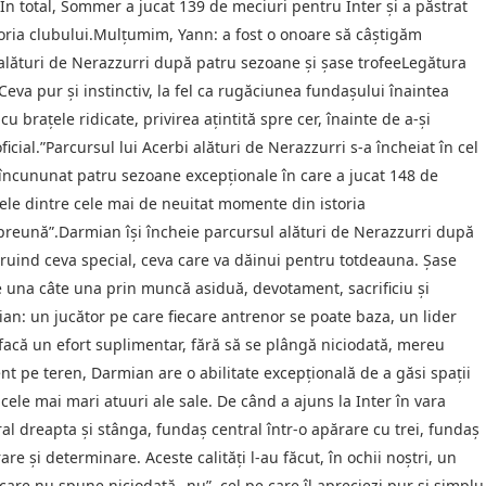
 În total, Sommer a jucat 139 de meciuri pentru Inter şi a păstrat
toria clubului.Mulţumim, Yann: a fost o onoare să câştigăm
 alături de Nerazzurri după patru sezoane şi şase trofeeLegătura
Ceva pur şi instinctiv, la fel ca rugăciunea fundaşului înaintea
u braţele ridicate, privirea aţintită spre cer, înainte de a-şi
ficial.”Parcursul lui Acerbi alături de Nerazzurri s-a încheiat în cel
 încununat patru sezoane excepţionale în care a jucat 148 de
unele dintre cele mai de neuitat momente din istoria
preună”.Darmian îşi încheie parcursul alături de Nerazzurri după
ruind ceva special, ceva care va dăinui pentru totdeauna. Şase
e una câte una prin muncă asiduă, devotament, sacrificiu şi
an: un jucător pe care fiecare antrenor se poate baza, un lider
 facă un efort suplimentar, fără să se plângă niciodată, mereu
ent pe teren, Darmian are o abilitate excepţională de a găsi spaţii
re cele mai mari atuuri ale sale. De când a ajuns la Inter în vara
ral dreapta şi stânga, fundaş central într-o apărare cu trei, fundaş
e şi determinare. Aceste calităţi l-au făcut, în ochii noştri, un
care nu spune niciodată „nu”, cel pe care îl apreciezi pur şi simplu