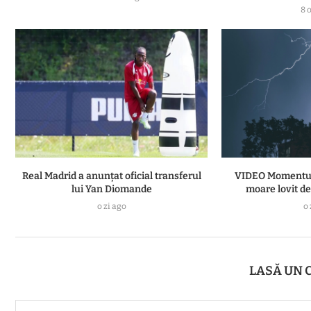
8 
Real Madrid a anunțat oficial transferul
VIDEO Momentul î
lui Yan Diomande
moare lovit de 
o zi ago
o 
LASĂ UN 