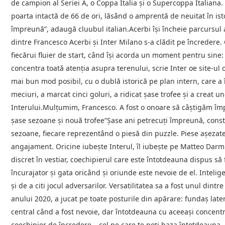
de campion al Seriei A, o Coppa Italia şi o Supercoppa Italiana.
poarta intactă de 66 de ori, lăsând o amprentă de neuitat în is
împreună”, adaugă cluubul italian.Acerbi îşi încheie parcursul
dintre Francesco Acerbi şi Inter Milano s-a clădit pe încredere. 
fiecărui fluier de start, când îşi acorda un moment pentru sine: c
concentra toată atenţia asupra terenului, scrie Inter oe site-ul o
mai bun mod posibil, cu o dublă istorică pe plan intern, care a
meciuri, a marcat cinci goluri, a ridicat şase trofee şi a creat 
Interului.Mulţumim, Francesco. A fost o onoare să câştigăm îm
şase sezoane şi nouă trofee”Şase ani petrecuţi împreună, const
sezoane, fiecare reprezentând o piesă din puzzle. Piese aşezat
angajament. Oricine iubeşte Interul, îl iubeşte pe Matteo Darmi
discret în vestiar, coechipierul care este întotdeauna dispus să
încurajator şi gata oricând şi oriunde este nevoie de el. Intelig
şi de a citi jocul adversarilor. Versatilitatea sa a fost unul dint
anului 2020, a jucat pe toate posturile din apărare: fundaş late
central când a fost nevoie, dar întotdeauna cu aceeaşi concentrar
coechipier de încredere – cel pe care te poţi baza întotdeauna, 