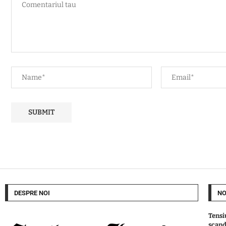
DESPRE NOI
NO
Tensiu
scand