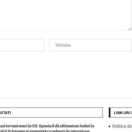
UTATI
LINK-URI 
ni tot mai mari în UE: Spania îi dă ultimatum Italiei în
Politica d
alul Schengen și amenință cu măsuri de retorsiune