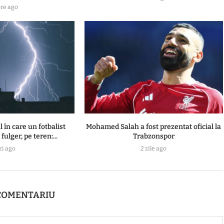
ore ago
n care un fotbalist
Mohamed Salah a fost prezentat oficial la
fulger, pe teren:...
Trabzonspor
zi ago
2 zile ago
COMENTARIU