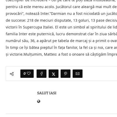
pentru că este mereu acolo. Jucătorul care aleargă mai mult decâ
provocări”, notează Inter.”Darmian nu a fost niciodată un jucător
de succese: 218 de meciuri disputate, 13 goluri, 13 pase decisive,
victorii în Supercupa Italiei. El este un simbol al spiritului de li
familia Inter este puternică, lucru demonstrat clar în ziua sărb
numărul său, 36, a apărut pe tabela de marcaj şi a primit o ova
în timp ce îşi bătea pieptul în faţa fanilor, la fel ca şi noi, care
şi victorie.Mulţumim, Matteo: a fost o onoare să câştigăm împr
0
SALUT IASI