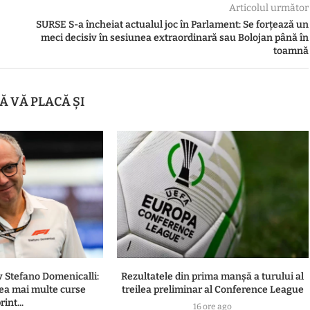
Articolul următor
SURSE S-a încheiat actualul joc în Parlament: Se forțează un
meci decisiv în sesiunea extraordinară sau Bolojan până în
toamnă
Ă VĂ PLACĂ ȘI
v Stefano Domenicalli:
Rezultatele din prima manşă a turului al
ea mai multe curse
treilea preliminar al Conference League
rint...
16 ore ago