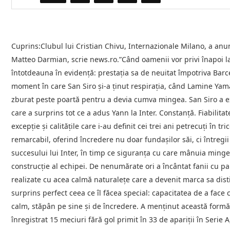
Cuprins:Clubul lui Cristian Chivu, Internazionale Milano, a anu
Matteo Darmian, scrie news.ro.”Când oamenii vor privi înapoi 
întotdeauna în evidenţă: prestaţia sa de neuitat împotriva Barcel
moment în care San Siro şi-a ţinut respiraţia, când Lamine Yamal
zburat peste poartă pentru a devia cumva mingea. San Siro a ex
care a surprins tot ce a adus Yann la Inter. Constanţă. Fiabilita
excepţie şi calităţile care i-au definit cei trei ani petrecuţi î
remarcabil, oferind încredere nu doar fundaşilor săi, ci întregii
succesului lui Inter, în timp ce siguranţa cu care mânuia mingea
construcţie al echipei. De nenumărate ori a încântat fanii cu pa
realizate cu acea calmă naturaleţe care a devenit marca sa distin
surprins perfect ceea ce îl făcea special: capacitatea de a face
calm, stăpân pe sine şi de încredere. A menţinut această formă 
înregistrat 15 meciuri fără gol primit în 33 de apariţii în Serie 