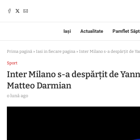
Iași
Actualitate
Pamflet Săp
Prima pagină
»
Iasi in fiecare pagina
»
Inter Milano s-a despărţit de 
Sport
Inter Milano s-a despărţit de Yan
Matteo Darmian
o lună ago