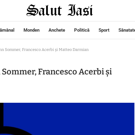
tămânal
Monden
Anchete
Politică
Sport
Sănatat
Yann Sommer, Francesco Acerbi şi Matteo Darmian
n Sommer, Francesco Acerbi şi