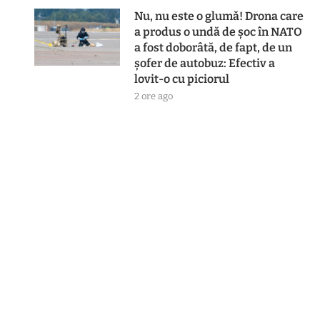
Nu, nu este o glumă! Drona care
a produs o undă de șoc în NATO
a fost doborâtă, de fapt, de un
șofer de autobuz: Efectiv a
lovit-o cu piciorul
2 ore ago