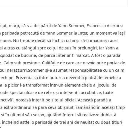
nţat, marţi, că s-a despărţit de Yann Sommer, Francesco Acerbi şi
la perioada petrecută de Yann Sommer la Inter, un moment va ieşi
onei. Nu trebuie decât să închizi ochii şi să-ţi imaginezi acel
 a tras cu stângul spre colţul de sus în prelungiri, iar Yann a
plodat de bucurie, de parcă Inter ar fi marcat. A fost o paradă
te. Calm sub presiune. Calităţile de care are nevoie orice portar de
n tricoul nerazzurri.Sommer şi-a asumat responsabilitatea cu un calm
 echipe. Prezenţa sa între buturi a devenit o piatră de temelie a
 la picior l-a transformat într-un element-cheie al jocului de
rade spectaculoase de reflex şi intervenţii acrobatice, toate
ctivă”, notează inter.it pe site-ul oficial.”Această paradă a
 ca extraordinarul să pară ceva obişnuit, rămânând în acelaşi timp
şi în ultimul său sezon, ajutând Interul să realizeze dubla. A
A, încheind astfel o perioadă de trei ani de neuitat cu două titluri