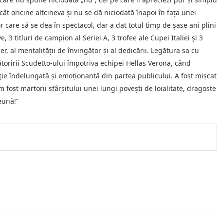
t oricine altcineva şi nu se dă niciodată înapoi în faţa unei
 care să se dea în spectacol, dar a dat totul timp de şase ani plini
 3 titluri de campion al Seriei A, 3 trofee ale Cupei Italiei şi 3
der, al mentalităţii de învingător şi al dedicării. Legătura sa cu
ătoririi Scudetto-ului împotriva echipei Hellas Verona, când
ţie îndelungată şi emoţionantă din partea publicului. A fost mişcat
 am fost martorii sfârşitului unei lungi poveşti de loialitate, dragoste
eună!”