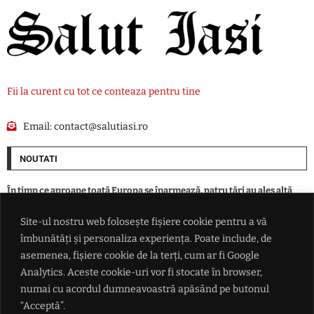
Fii la curent cu tot ce conteaza pentru tine
Email:
contact@salutiasi.ro
NOUTATI
În timp ce aproape toată Europa se înarmează, patru ţări au ales altă
cale în faţa ameninţării ruse
Site-ul nostru web folosește fișiere cookie pentru a vă
îmbunătăți și personaliza experiența. Poate include, de
Eclipsa parțială de Soare din 12 august, vizibilă și din România. Unde se
vede cel mai bine și la ce oră începe
asemenea, fișiere cookie de la terți, cum ar fi Google
Analytics. Aceste cookie-uri vor fi stocate în browser,
numai cu acordul dumneavoastră apăsând pe butonul
Alertă epidemiologică majoră: virusul Ebola ar fi suferit mutații
periculoase în RD Congo
“Acceptă”.