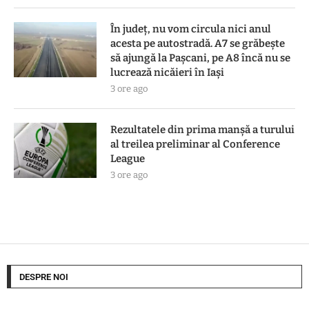
În județ, nu vom circula nici anul
acesta pe autostradă. A7 se grăbește
să ajungă la Pașcani, pe A8 încă nu se
lucrează nicăieri în Iași
3 ore ago
Rezultatele din prima manşă a turului
al treilea preliminar al Conference
League
3 ore ago
DESPRE NOI