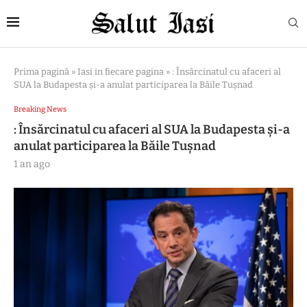
Prima pagină
»
Iasi in fiecare pagina
»
: Însărcinatul cu afaceri al
SUA la Budapesta şi-a anulat participarea la Băile Tuşnad
Breaking News
: Însărcinatul cu afaceri al SUA la Budapesta şi-a
anulat participarea la Băile Tuşnad
1 an ago