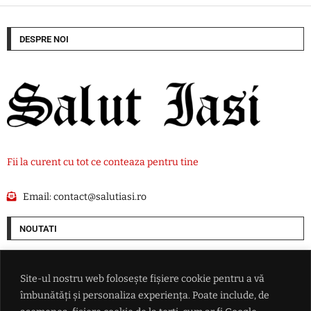
DESPRE NOI
Fii la curent cu tot ce conteaza pentru tine
Email:
contact@salutiasi.ro
NOUTATI
VIDEO Donald Trump urăște cu adevărat turbinele eoliene: Americanii
plătesc 1,2 miliarde de dolari ca să NU se mai construiască
Site-ul nostru web folosește fișiere cookie pentru a vă
îmbunătăți și personaliza experiența. Poate include, de
Drona ajunsă în Bulgaria ar putea ascunde o provocare a Rusiei: Nu este