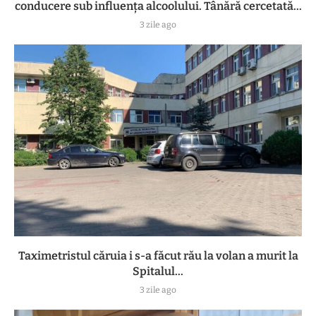
conducere sub influența alcoolului. Tânără cercetată...
3 zile ago
Taximetristul căruia i s-a făcut rău la volan a murit la
Spitalul...
3 zile ago