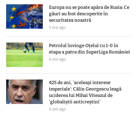
Europa nu se poate apăra de Rusia: Ce
găuri au fost descoperite în
securitatea noastră
5 ore ago
Petrolul învinge Oțelul cu 1-0 în
etapa a patra din SuperLiga României
6 ore ago
425 de ani, 'aceleași interese
imperiale': Călin Georgescu leagă
uciderea lui Mihai Viteazul de
'globaliștii anticreștini'
6 ore ago