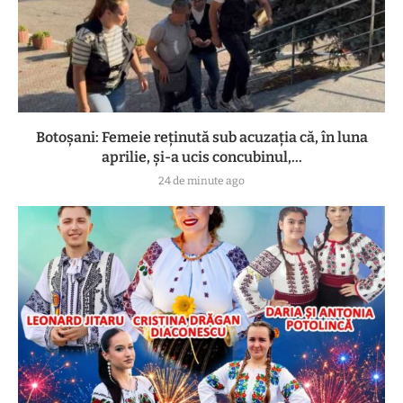
Botoşani: Femeie reţinută sub acuzaţia că, în luna
aprilie, şi-a ucis concubinul,...
24 de minute ago