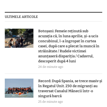
ULTIMELE ARTICOLE
Botoşani: Femeie reţinută sub
acuzaţia că, în luna aprilie, şi-a ucis
concubinul, l-a îngropat în curtea
casei, după care a plecat la muncă în
străinătate / Rudele victimei
anunţaseră dispariţia / Cadavrul,
descoperit după 4 luni
24 de minute ago
Record: După Spania, se trece masiv și
în Regatul Unit. 230 de migranți au
traversat Canalul Mânecii într-o
singură barcă
25 de minute ago