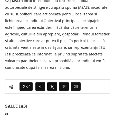
SAJ Iași.La locul incendiului au fost trimise două
autospeciale de stingere cu apă și spumă (ASAS), încadrate
cu 10 subofițeri, care acționează pentru localizarea și
lichidarea incendiului.Obiectivul principal al echipajelor
este împiedicarea extinderii flăcărilor către terenurile
agricole, culturile din apropiere, gospodării, fondul forestier
și alte obiective care ar putea fi puse în pericol.La această
oră, intervenția este în desfășurare, iar reprezentanții ISU
Iași precizează că informațiile privind suprafața afectată,
valoarea pagubelor și cauza probabilă a incendiului vor fi
comunicate după finalizarea misiunii.
0
SALUT IASI