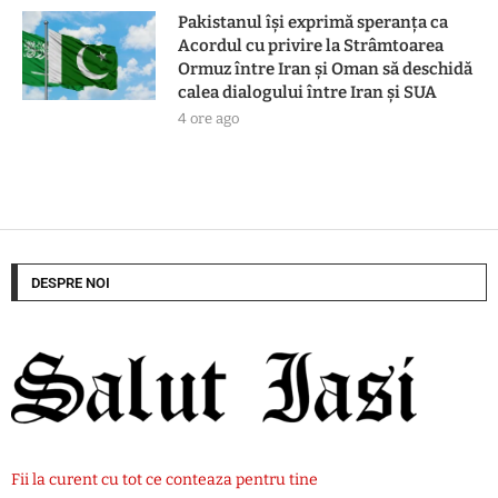
Pakistanul îşi exprimă speranţa ca
Acordul cu privire la Strâmtoarea
Ormuz între Iran şi Oman să deschidă
calea dialogului între Iran şi SUA
4 ore ago
DESPRE NOI
Fii la curent cu tot ce conteaza pentru tine