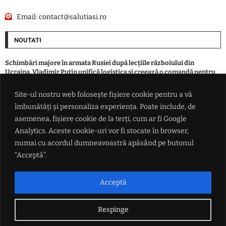
Email:
contact@salutiasi.ro
NOUTATI
Schimbări majore în armata Rusiei după lecțiile războiului din
Ucraina. Vladimir Putin unifică logistica și creează o comandă pentru
drone
Site-ul nostru web folosește fișiere cookie pentru a vă
îmbunătăți și personaliza experiența. Poate include, de
El este pășcăneanul care a fost găsit îngropat într-o curte. Dispăruse
din luna aprilie
asemenea, fișiere cookie de la terți, cum ar fi Google
Analytics. Aceste cookie-uri vor fi stocate în browser,
numai cu acordul dumneavoastră apăsând pe butonul
VIDEO Momentul în care un fotbalist moare lovit de fulger, pe teren:
stare de șoc la echipă
“Acceptă”.
Ion Cristoiu: 'Există un interes uriaș. Bolojan, Fritz și Kelemen Hunor
Acceptă
blochează formarea unui alt Guvern'
Respinge
LINK-URI UTILE