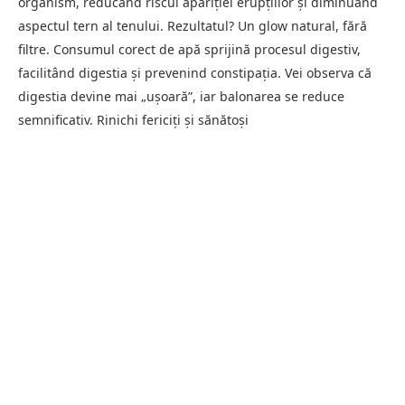
organism, reducând riscul apariției erupțiilor și diminuând
aspectul tern al tenului. Rezultatul? Un glow natural, fără
filtre. Consumul corect de apă sprijină procesul digestiv,
facilitând digestia și prevenind constipația. Vei observa că
digestia devine mai „ușoară”, iar balonarea se reduce
semnificativ. Rinichi fericiți și sănătoși