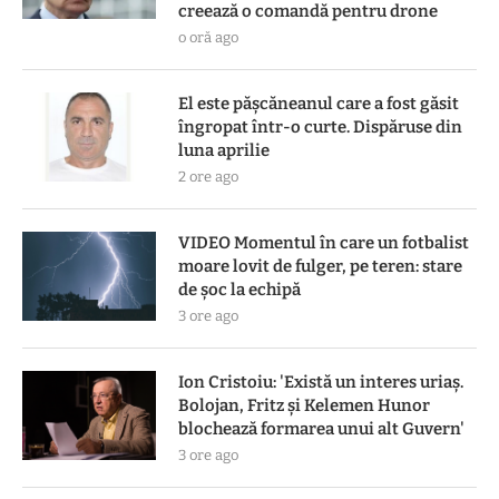
creează o comandă pentru drone
o oră ago
El este pășcăneanul care a fost găsit
îngropat într-o curte. Dispăruse din
luna aprilie
2 ore ago
VIDEO Momentul în care un fotbalist
moare lovit de fulger, pe teren: stare
de șoc la echipă
3 ore ago
Ion Cristoiu: 'Există un interes uriaș.
Bolojan, Fritz și Kelemen Hunor
blochează formarea unui alt Guvern'
3 ore ago