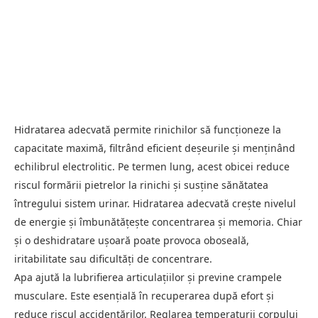
Hidratarea adecvată permite rinichilor să funcționeze la
capacitate maximă, filtrând eficient deșeurile și menținând
echilibrul electrolitic. Pe termen lung, acest obicei reduce
riscul formării pietrelor la rinichi și susține sănătatea
întregului sistem urinar. Hidratarea adecvată crește nivelul
de energie și îmbunătățește concentrarea și memoria. Chiar
și o deshidratare ușoară poate provoca oboseală,
iritabilitate sau dificultăți de concentrare.
Apa ajută la lubrifierea articulațiilor și previne crampele
musculare. Este esențială în recuperarea după efort și
reduce riscul accidentărilor. Reglarea temperaturii corpului