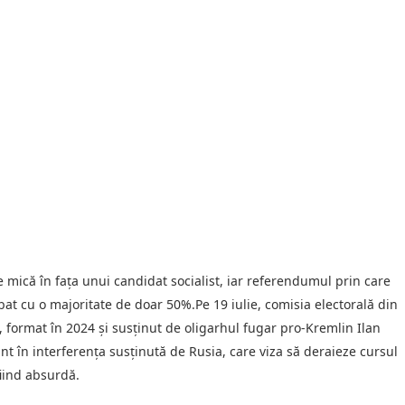
 mică în faţa unui candidat socialist, iar referendumul prin care
bat cu o majoritate de doar 50%.Pe 19 iulie, comisia electorală din
, format în 2024 şi susţinut de oligarhul fugar pro-Kremlin Ilan
ant în interferenţa susţinută de Rusia, care viza să deraieze cursul
fiind absurdă.