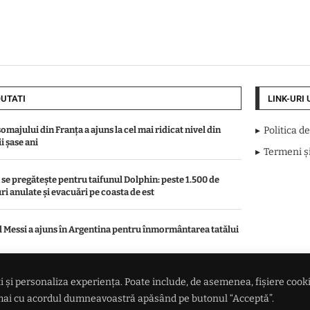
UTATI
LINK-URI 
omajului din Franța a ajuns la cel mai ridicat nivel din
Politica d
i șase ani
Termeni și
 se pregătește pentru taifunul Dolphin: peste 1.500 de
ri anulate și evacuări pe coasta de est
l Messi a ajuns în Argentina pentru înmormântarea tatălui
or Dan, presat să numească premierul printr-o plângere
 și personaliza experiența. Poate include, de asemenea, fișiere cookie 
bilă la Cotroceni și o sesizare la Curtea de Apel
numai cu acordul dumneavoastră apăsând pe butonul “Acceptă”.