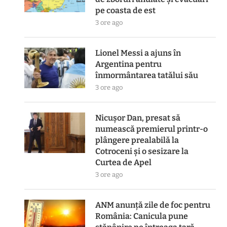
pe coasta de est
3 ore ago
Lionel Messi a ajuns în
Argentina pentru
înmormântarea tatălui său
3 ore ago
Nicușor Dan, presat să
numească premierul printr-o
plângere prealabilă la
Cotroceni și o sesizare la
Curtea de Apel
3 ore ago
ANM anunță zile de foc pentru
România: Canicula pune