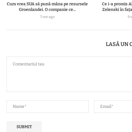
Cum vrea SUA să pună mâna pe resursele
Ce i-a promis A
Groenlandei. O companie ce...
Zelenski în fața 
7 ore ago
9 
LASĂ UN 