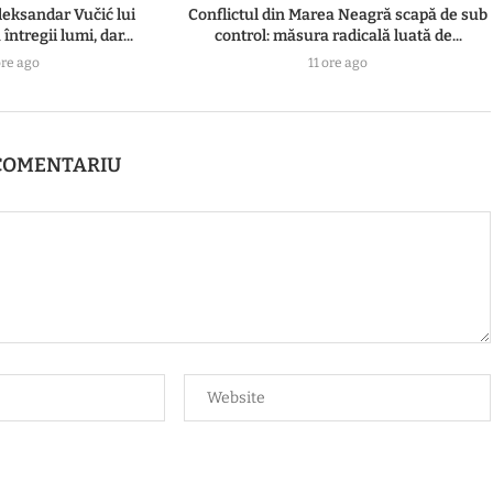
leksandar Vučić lui
Conflictul din Marea Neagră scapă de sub
întregii lumi, dar...
control: măsura radicală luată de...
ore ago
11 ore ago
COMENTARIU