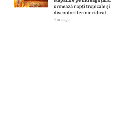
stăpânire pe întreaga țară,
urmează nopți tropicale și
disconfort termic ridicat
4 ore ago