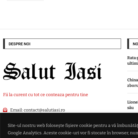
DESPRE NOI
NO
Rata ș
ultimi
China
zboru
Fii la curent cu tot ce conteaza pentru tine
Lione
său
Email:
contact@salutiasi.ro
Nicuș
Site-ul nostru web folosește fișiere cookie pentru a vă îmbunătăți
preala
Google Analytics. Aceste cookie-uri vor fi stocate în browser, 