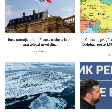
Rata șomajului din Franța a ajuns la cel
China se pregăt
mai ridicat nivel din...
Dolphin: peste 1.
o oră ago
3 