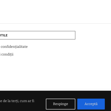
UTILE
e confidențialitate
 condiții
de la terți, cum ar fi
Respinge
Acceptă