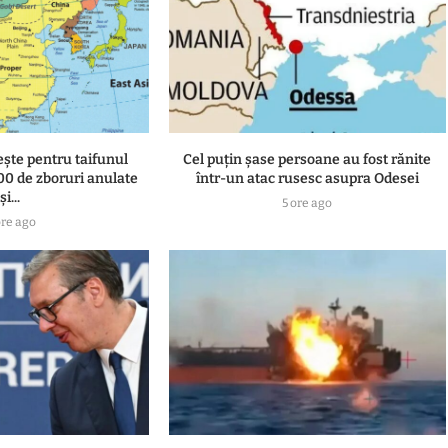
ește pentru taifunul
Cel puțin șase persoane au fost rănite
500 de zboruri anulate
într-un atac rusesc asupra Odesei
și...
5 ore ago
ore ago