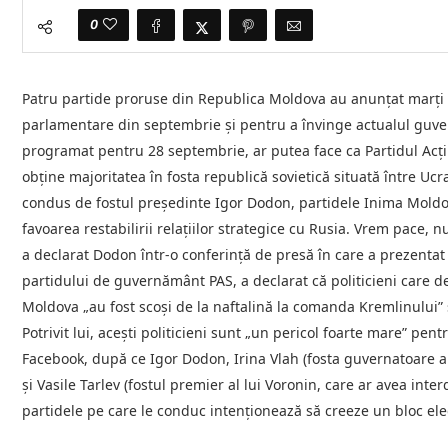
0
Patru partide proruse din Republica Moldova au anunţat marţi că
parlamentare din septembrie şi pentru a învinge actualul guve
programat pentru 28 septembrie, ar putea face ca Partidul Acţi
obţine majoritatea în fosta republică sovietică situată între Ucr
condus de fostul preşedinte Igor Dodon, partidele Inima Moldov
favoarea restabilirii relaţiilor strategice cu Rusia. Vrem pace,
a declarat Dodon într-o conferinţă de presă în care a prezentat
partidului de guvernământ PAS, a declarat că politicieni care de
Moldova „au fost scoşi de la naftalină la comanda Kremlinului” ş
Potrivit lui, aceşti politicieni sunt „un pericol foarte mare” pent
Facebook, după ce Igor Dodon, Irina Vlah (fosta guvernatoare a 
şi Vasile Tarlev (fostul premier al lui Voronin, care ar avea inte
partidele pe care le conduc intenţionează să creeze un bloc el