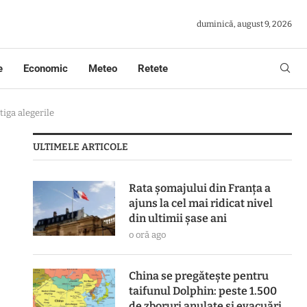
duminică, august 9, 2026
e
Economic
Meteo
Retete
tiga alegerile
ULTIMELE ARTICOLE
Rata șomajului din Franța a
ajuns la cel mai ridicat nivel
din ultimii șase ani
o oră ago
China se pregătește pentru
taifunul Dolphin: peste 1.500
de zboruri anulate și evacuări