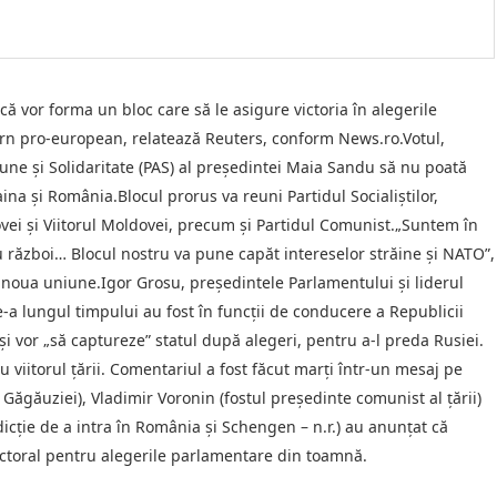
 vor forma un bloc care să le asigure victoria în alegerile
rn pro-european, relatează Reuters, conform News.ro.Votul,
une şi Solidaritate (PAS) al preşedintei Maia Sandu să nu poată
aina şi România.Blocul prorus va reuni Partidul Socialiştilor,
ei şi Viitorul Moldovei, precum şi Partidul Comunist.„Suntem în
 nu război… Blocul nostru va pune capăt intereselor străine şi NATO”,
 noua uniune.Igor Grosu, preşedintele Parlamentului şi liderul
-a lungul timpului au fost în funcţii de conducere a Republicii
i vor „să captureze” statul după alegeri, pentru a-l preda Rusiei.
ru viitorul ţării. Comentariul a fost făcut marţi într-un mesaj pe
Găgăuziei), Vladimir Voronin (fostul preşedinte comunist al ţării)
rdicţie de a intra în România şi Schengen – n.r.) au anunţat că
ectoral pentru alegerile parlamentare din toamnă.