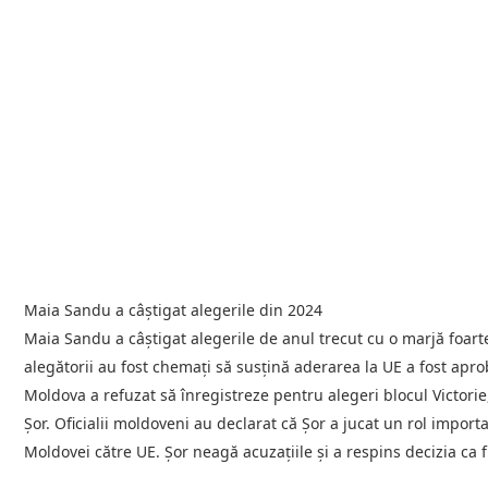
Maia Sandu a câștigat alegerile din 2024
Maia Sandu a câştigat alegerile de anul trecut cu o marjă foarte
alegătorii au fost chemaţi să susţină aderarea la UE a fost apro
Moldova a refuzat să înregistreze pentru alegeri blocul Victorie
Şor. Oficialii moldoveni au declarat că Şor a jucat un rol import
Moldovei către UE. Şor neagă acuzaţiile şi a respins decizia ca 