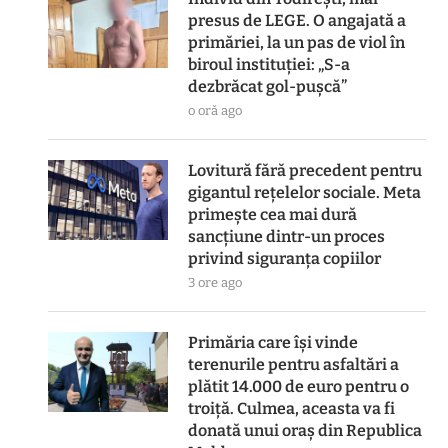
presus de LEGE. O angajată a
primăriei, la un pas de viol în
biroul instituției: „S-a
dezbrăcat gol-pușcă”
o oră ago
Lovitură fără precedent pentru
gigantul rețelelor sociale. Meta
primește cea mai dură
sancțiune dintr-un proces
privind siguranța copiilor
3 ore ago
Primăria care își vinde
terenurile pentru asfaltări a
plătit 14.000 de euro pentru o
troiță. Culmea, aceasta va fi
donată unui oraș din Republica