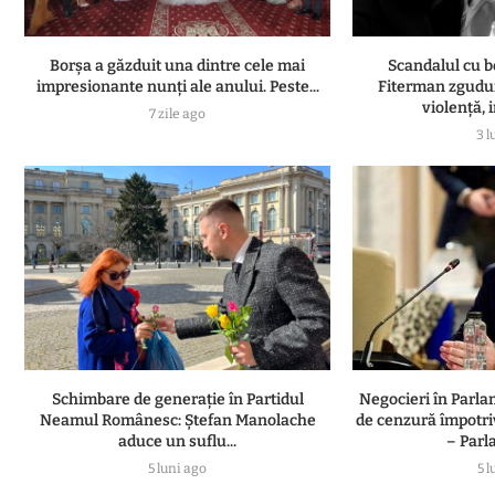
Borșa a găzduit una dintre cele mai
Scandalul cu b
impresionante nunți ale anului. Peste...
Fiterman zgudui
violență, i
7 zile ago
3 l
Schimbare de generație în Partidul
Negocieri în Parl
Neamul Românesc: Ștefan Manolache
de cenzură împotri
aduce un suflu...
– Parl
5 luni ago
5 l