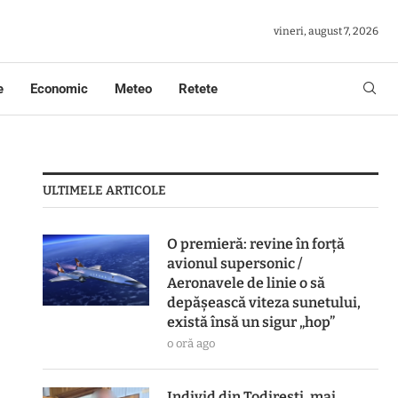
vineri, august 7, 2026
e
Economic
Meteo
Retete
ULTIMELE ARTICOLE
O premieră: revine în forță
avionul supersonic /
Aeronavele de linie o să
depășească viteza sunetului,
există însă un sigur „hop”
o oră ago
Individ din Todirești, mai