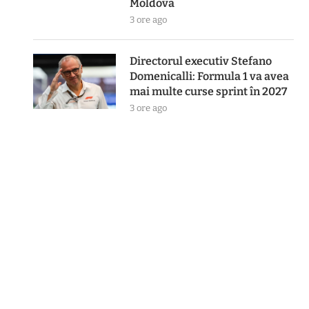
Moldova
3 ore ago
Directorul executiv Stefano
Domenicalli: Formula 1 va avea
mai multe curse sprint în 2027
3 ore ago