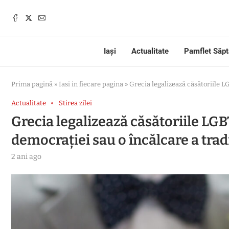
Iași
Actualitate
Pamflet Săp
Prima pagină
»
Iasi in fiecare pagina
»
Grecia legalizează căsătoriile LG
Actualitate
Stirea zilei
Grecia legalizează căsătoriile LGBT
democrației sau o încălcare a tradi
2 ani ago