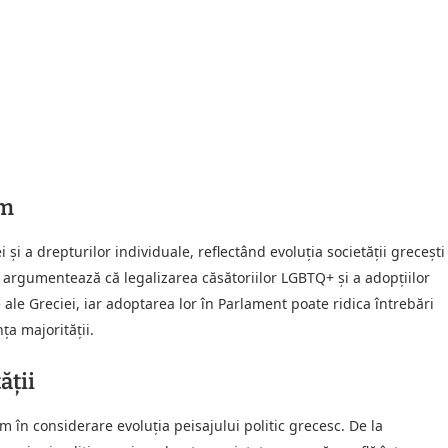
sm
 și a drepturilor individuale, reflectând evoluția societății grecești
i argumentează că legalizarea căsătoriilor LGBTQ+ și a adopțiilor
le ale Greciei, iar adoptarea lor în Parlament poate ridica întrebări
ța majorității.
ății
m în considerare evoluția peisajului politic grecesc. De la