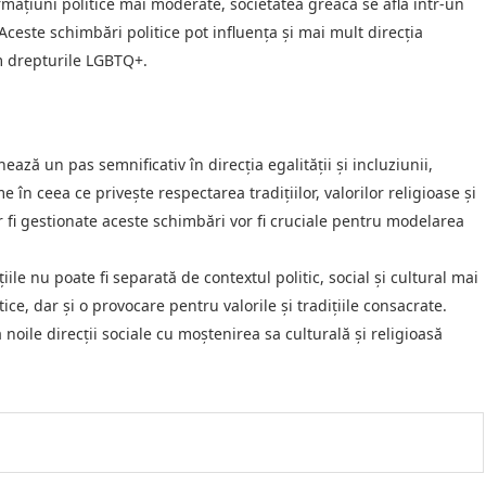
ormațiuni politice mai moderate, societatea greacă se află într-un
. Aceste schimbări politice pot influența și mai mult direcția
um drepturile LGBTQ+.
ază un pas semnificativ în direcția egalității și incluziunii,
n ceea ce privește respectarea tradițiilor, valorilor religioase și
or fi gestionate aceste schimbări vor fi cruciale pentru modelarea
iile nu poate fi separată de contextul politic, social și cultural mai
itice, dar și o provocare pentru valorile și tradițiile consacrate.
noile direcții sociale cu moștenirea sa culturală și religioasă