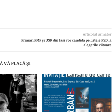
Articolul următor
Primari PMP și USR din Iași vor candida pe listele PSD la
alegerile viitoare
Ă VĂ PLACĂ ȘI