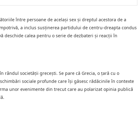
ătoriile între persoane de același sex și dreptul acestora de a
 împotrivă, a inclus susținerea partidului de centru-dreapta condus
vă deschide calea pentru o serie de dezbateri și reacții în
n rândul societății grecești. Se pare că Grecia, o țară cu o
schimbări sociale profunde care își găsesc rădăcinile în contexte
 urma unor evenimente din trecut care au polarizat opinia publică
lă.