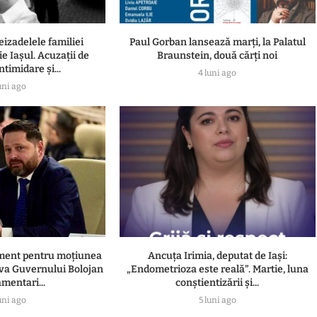
eizadelele familiei
Paul Gorban lansează marți, la Palatul
e Iașul. Acuzații de
Braunstein, două cărți noi
ntimidare și...
4 luni ago
uni ago
ament pentru moțiunea
Ancuța Irimia, deputat de Iași:
va Guvernului Bolojan
„Endometrioza este reală”. Martie, luna
amentari...
conștientizării și...
uni ago
5 luni ago