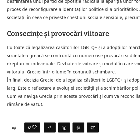
desființarea unui partid de opoziție radicală la apariția unor f
proces de reconfigurare a identităților politice și a priorităților
societății în ceea ce privește chestiuni sociale sensibile, prec
Consecințe și provocări viitoare
Cu toate că legalizarea căsătoriilor LGBTQ+ și a adopțiilor marche
societatea greacă se confruntă cu numeroase provocări și dileme î
drepturilor individuale. Dezbaterile viitoare și modul în care v
viitorului Greciei într-o lume în continuă schimbare.
În final, decizia Greciei de a legaliza căsătoriile LGBTQ+ și adopț
larg. Este o reflectare a evoluției societății și a schimbărilor pol
Cum va naviga Grecia prin aceste provocări și cum va reconcilia 
rămâne de văzut.
0