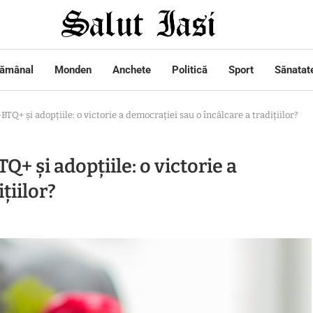
tămânal
Monden
Anchete
Politică
Sport
Sănatat
BTQ+ și adopțiile: o victorie a democrației sau o încălcare a tradițiilor?
Q+ și adopțiile: o victorie a
țiilor?