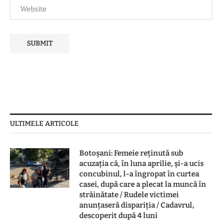
ULTIMELE ARTICOLE
Botoşani: Femeie reţinută sub
acuzaţia că, în luna aprilie, şi-a ucis
concubinul, l-a îngropat în curtea
casei, după care a plecat la muncă în
străinătate / Rudele victimei
anunţaseră dispariţia / Cadavrul,
descoperit după 4 luni