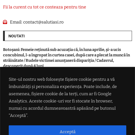
Fii la curent cu tot ce conteaza pentru tine
Email:
contact@salutiasi.ro
NOUTATI
Botoşani: Femeie reţinută sub acuzaţia că, în luna aprilie, şi-a ucis
concubinul, l-a îngropat în curtea casei, după care a plecat la muncă în
străinătate / Rudele victimei anunţaseră dispariţia / Cadavrul,
descoperit după 4 luni
Site-ul nostru web folosește fișiere cookie pentru a vă
Record: După Spania, se trece masiv și în Regatul Unit. 230 de migranți
îmbunătăți și personaliza experiența. Poate include, de
au traversat Canalul Mânecii într-o singură barcă
asemenea, fișiere cookie de la terți, cum ar fi Google
Analytics. Aceste cookie-uri vor fi stocate în browser,
Hramul satului Mircești 2026. Programul evenimentului din 15 și 16
numai cu acordul dumneavoastră apăsând pe butonul
august
“Acceptă”.
Avertisment: Căldura extremă ar putea șterge aproape toată creșterea
economică a Europei în 2026. Pierderi de până la 180 de miliarde de
Acceptă