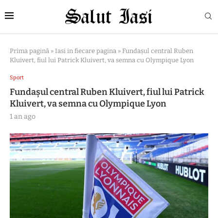
Prima pagină
»
Iasi in fiecare pagina
»
Fundaşul central Ruben
Kluivert, fiul lui Patrick Kluivert, va semna cu Olympique Lyon
Sport
Fundaşul central Ruben Kluivert, fiul lui Patrick
Kluivert, va semna cu Olympique Lyon
1 an ago