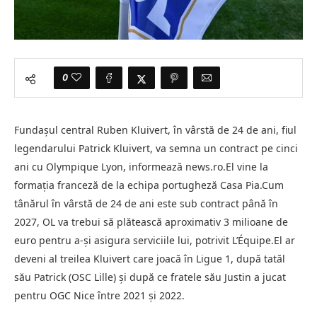
0
Fundaşul central Ruben Kluivert, în vârstă de 24 de ani, fiul
legendarului Patrick Kluivert, va semna un contract pe cinci
ani cu Olympique Lyon, informează news.ro.El vine la
formaţia franceză de la echipa portugheză Casa Pia.Cum
tânărul în vârstă de 24 de ani este sub contract până în
2027, OL va trebui să plătească aproximativ 3 milioane de
euro pentru a-şi asigura serviciile lui, potrivit L’Équipe.El ar
deveni al treilea Kluivert care joacă în Ligue 1, după tatăl
său Patrick (OSC Lille) şi după ce fratele său Justin a jucat
pentru OGC Nice între 2021 şi 2022.