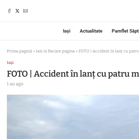
Iași
Actualitate
Pamflet Săp
Prima pagină
»
Iasi in fiecare pagina
»
FOTO | Accident în lanț cu patru
Iași
FOTO | Accident în lanț cu patru m
1 an ago