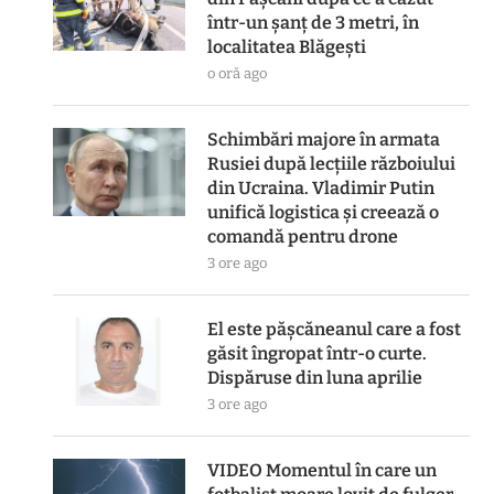
într-un șanț de 3 metri, în
localitatea Blăgești
o oră ago
Schimbări majore în armata
Rusiei după lecțiile războiului
din Ucraina. Vladimir Putin
unifică logistica și creează o
comandă pentru drone
3 ore ago
El este pășcăneanul care a fost
găsit îngropat într-o curte.
Dispăruse din luna aprilie
3 ore ago
VIDEO Momentul în care un