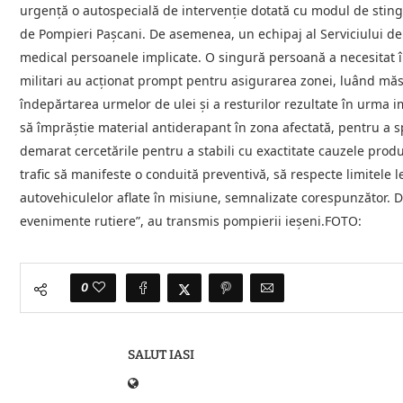
urgență o autospecială de intervenție dotată cu modul de stinge
de Pompieri Pașcani. De asemenea, un echipaj al Serviciului de
medical persoanele implicate. O singură persoană a necesitat îngr
militari au acționat prompt pentru asigurarea zonei, luând măs
îndepărtarea urmelor de ulei și a resturilor rezultate în urma 
să împrăștie material antiderapant în zona afectată, pentru a spo
demarat cercetările pentru a stabili cu exactitate cauzele produ
trafic să manifeste o conduită preventivă, să respecte limitele le
autovehiculelor aflate în misiune, semnalizate corespunzător. D
evenimente rutiere”, au transmis pompierii ieșeni.FOTO:
0
SALUT IASI