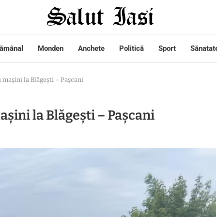
tămânal
Monden
Anchete
Politică
Sport
Sănatat
 mașini la Blăgești – Pașcani
așini la Blăgești – Pașcani