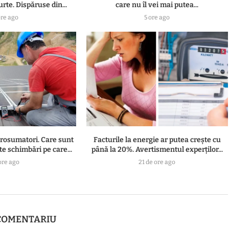
urte. Dispăruse din...
care nu îl vei mai putea...
ore ago
5 ore ago
prosumatori. Care sunt
Facturile la energie ar putea crește cu
e schimbări pe care...
până la 20%. Avertismentul experților...
ore ago
21 de ore ago
COMENTARIU