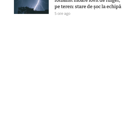
fotbalist moare lovit de fulger,
pe teren: stare de șoc la echipă
5 ore ago