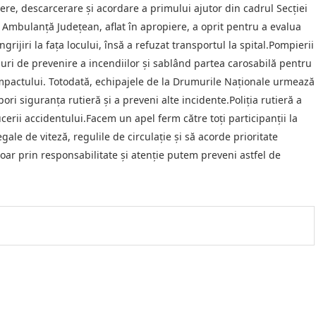
re, descarcerare și acordare a primului ajutor din cadrul Secției
 Ambulanță Județean, aflat în apropiere, a oprit pentru a evalua
ijiri la fața locului, însă a refuzat transportul la spital.Pompierii
uri de prevenire a incendiilor și sablând partea carosabilă pentru
impactului. Totodată, echipajele de la Drumurile Naționale urmează
ri siguranța rutieră și a preveni alte incidente.Poliția rutieră a
cerii accidentului.Facem un apel ferm către toți participanții la
gale de viteză, regulile de circulație și să acorde prioritate
oar prin responsabilitate și atenție putem preveni astfel de