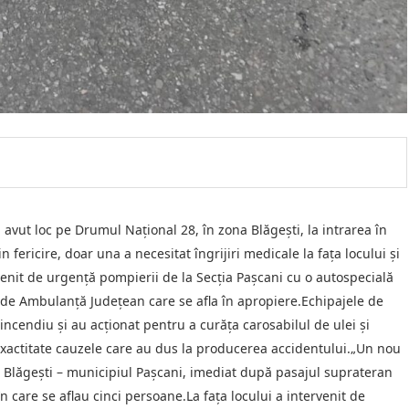
 avut loc pe Drumul Național 28, în zona Blăgești, la intrarea în
 fericire, doar una a necesitat îngrijiri medicale la fața locului și
rvenit de urgență pompierii de la Secția Pașcani cu o autospecială
ui de Ambulanță Județean care se afla în apropiere.Echipajele de
ncendiu și au acționat pentru a curăța carosabilul de ulei și
 exactitate cauzele care au dus la producerea accidentului.„Un nou
a Blăgești – municipiul Pașcani, imediat după pasajul suprateran
n care se aflau cinci persoane.La fața locului a intervenit de