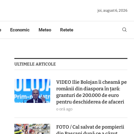
joi, august 6, 2026
e
Economic
Meteo
Retete
ULTIMELE ARTICOLE
VIDEO Ilie Bolojan îi cheamă pe
românii din diaspora în țară:
granturi de 200.000 de euro
pentru deschiderea de afaceri
o oră ago
FOTO / Cal salvat de pompierii
din Pașcani după ce a căzut