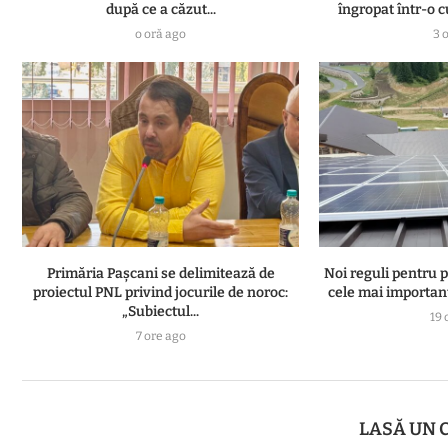
după ce a căzut...
îngropat într-o c
o oră ago
3 
Primăria Pașcani se delimitează de
Noi reguli pentru 
proiectul PNL privind jocurile de noroc:
cele mai important
„Subiectul...
19 
7 ore ago
LASĂ UN 