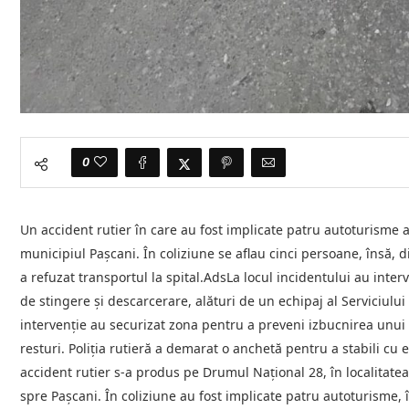
0
Un accident rutier în care au fost implicate patru autoturisme a
municipiul Pașcani. În coliziune se aflau cinci persoane, însă, din
a refuzat transportul la spital.AdsLa locul incidentului au inte
de stingere și descarcerare, alături de un echipaj al Serviciul
intervenție au securizat zona pentru a preveni izbucnirea unui i
resturi. Poliția rutieră a demarat o anchetă pentru a stabili cu
accident rutier s-a produs pe Drumul Național 28, în localitate
spre Pașcani. În coliziune au fost implicate patru autoturisme, î