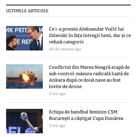
ULTIMELE ARTICOLE
Ce i-a promis Aleksandar Vučić lui
Zelenski în fața întregii lumi, dar și ce
refuză categoric
49 de minute ago
Conflictul din Marea Neagră scapă de
sub control: măsura radicală luată de
Ankara după ce două nave au fost
lovite de drone
3 ore ago
Echipa de handbal feminin CSM
Bucureşti a câştigat Cupa Dunărea
3 ore ago