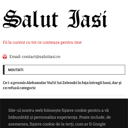
Fii la curent cu tot ce conteaza pentru tine
Email:
contact@salutiasi.ro
NOUTATI
Ce i-a promis Aleksandar Vučić lui Zelenski în fața întregii lumi, dar și
ce refuză categoric
Conflictul din Marea Neagră scapă de sub control: măsura radicală
luată de Ankara după ce două nave au fost lovite de drone
Site-ul nostru web folosește fișiere cookie pentru a vă
îmbunătăți și personaliza experiența. Poate include, de
asemenea, fișiere cookie de la terți, cum ar fi Google
Echipa de handbal feminin CSM Bucureşti a câştigat Cupa Dunărea