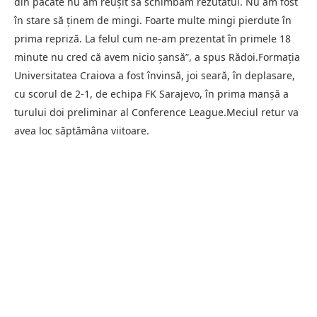
din păcate nu am reuşit să schimbăm rezutatul. Nu am fost
în stare să ţinem de mingi. Foarte multe mingi pierdute în
prima repriză. La felul cum ne-am prezentat în primele 18
minute nu cred că avem nicio şansă”, a spus Rădoi.Formaţia
Universitatea Craiova a fost învinsă, joi seară, în deplasare,
cu scorul de 2-1, de echipa FK Sarajevo, în prima manşă a
turului doi preliminar al Conference League.Meciul retur va
avea loc săptămâna viitoare.