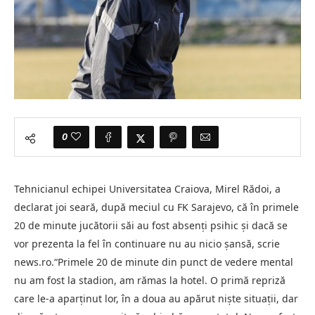
0
Tehnicianul echipei Universitatea Craiova, Mirel Rădoi, a
declarat joi seară, după meciul cu FK Sarajevo, că în primele
20 de minute jucătorii săi au fost absenţi psihic şi dacă se
vor prezenta la fel în continuare nu au nicio şansă, scrie
news.ro.“Primele 20 de minute din punct de vedere mental
nu am fost la stadion, am rămas la hotel. O primă repriză
care le-a aparţinut lor, în a doua au apărut nişte situaţii, dar