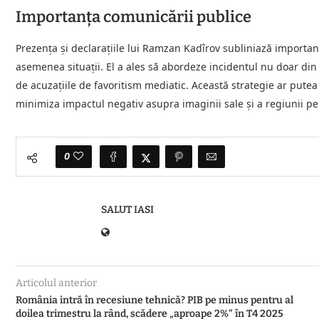
Importanța comunicării publice
Prezența și declarațiile lui Ramzan Kadîrov subliniază importan
asemenea situații. El a ales să abordeze incidentul nu doar din 
de acuzațiile de favoritism mediatic. Această strategie ar putea 
minimiza impactul negativ asupra imaginii sale și a regiunii p
0
SALUT IASI
Articolul anterior
România intră în recesiune tehnică? PIB pe minus pentru al
doilea trimestru la rând, scădere „aproape 2%” în T4 2025