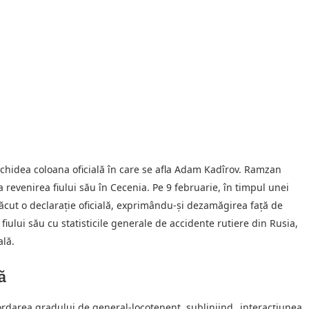
eschidea coloana oficială în care se afla Adam Kadîrov. Ramzan
 revenirea fiului său în Cecenia. Pe 9 februarie, în timpul unei
 făcut o declarație oficială, exprimându-și dezamăgirea față de
iului său cu statisticile generale de accidente rutiere din Rusia,
ală.
ă
cordarea gradului de general-locotenent, subliniind „interacțiunea