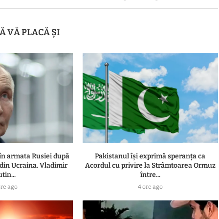
Ă VĂ PLACĂ ȘI
în armata Rusiei după
Pakistanul îşi exprimă speranţa ca
i din Ucraina. Vladimir
Acordul cu privire la Strâmtoarea Ormuz
tin...
între...
ore ago
4 ore ago