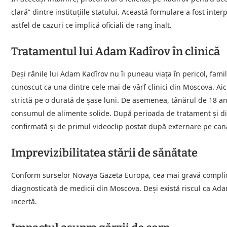
clară” dintre instituțiile statului. Această formulare a fost inter
astfel de cazuri ce implică oficiali de rang înalt.
Tratamentul lui Adam Kadîrov în clinică
Deși rănile lui Adam Kadîrov nu îi puneau viața în pericol, famil
cunoscut ca una dintre cele mai de vârf clinici din Moscova. Aic
strictă pe o durată de șase luni. De asemenea, tânărul de 18 ani
consumul de alimente solide. După perioada de tratament și die
confirmată și de primul videoclip postat după externare pe canal
Imprevizibilitatea stării de sănătate
Conform surselor Novaya Gazeta Europa, cea mai gravă complicaț
diagnosticată de medicii din Moscova. Deși există riscul ca Ad
incertă.