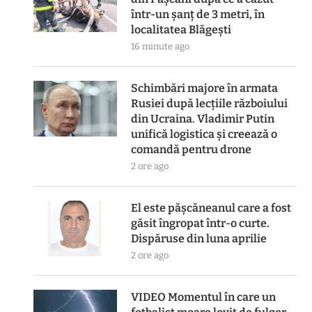
într-un șanț de 3 metri, în
localitatea Blăgești
16 minute ago
Schimbări majore în armata
Rusiei după lecțiile războiului
din Ucraina. Vladimir Putin
unifică logistica și creează o
comandă pentru drone
2 ore ago
El este pășcăneanul care a fost
găsit îngropat într-o curte.
Dispăruse din luna aprilie
2 ore ago
VIDEO Momentul în care un