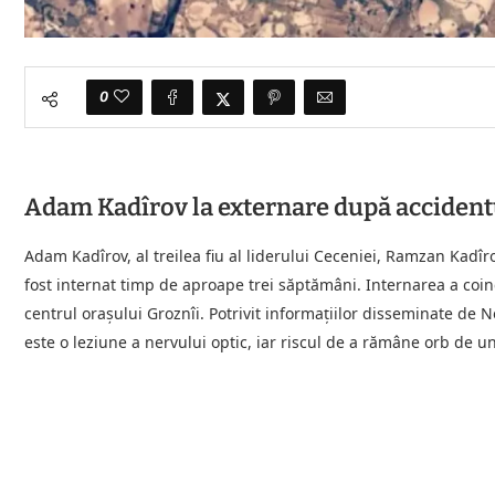
0
Adam Kadîrov la externare după accidentu
Adam Kadîrov, al treilea fiu al liderului Ceceniei, Ramzan Kadîr
fost internat timp de aproape trei săptămâni. Internarea a coinc
centrul orașului Groznîi. Potrivit informațiilor disseminate de
este o leziune a nervului optic, iar riscul de a rămâne orb de un