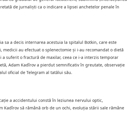
pretată de jurnaliști ca o indicare a lipsei anchetelor penale în
ia sa a decis internarea acestuia la spitalul Botkin, care este
i, medicii au efectuat o splenectomie și i-au recomandat o dietă
 a suferit o fractură de maxilar, ceea ce i-a interzis temporar
tă, Adam Kadîrov a pierdut semnificativ în greutate, observație
ul oficial de Telegram al tatălui său.
ie a accidentului constă în leziunea nervului optic,
am Kadîrov să rămână orb de un ochi, evoluția stării sale rămâne