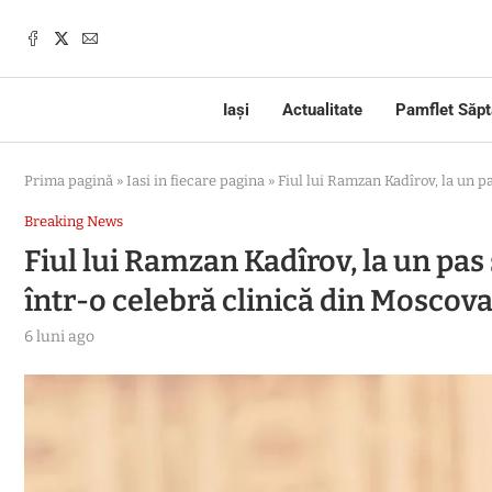
Iași
Actualitate
Pamflet Săp
Prima pagină
»
Iasi in fiecare pagina
»
Fiul lui Ramzan Kadîrov, la un pa
Breaking News
Fiul lui Ramzan Kadîrov, la un pas 
într-o celebră clinică din Moscov
6 luni ago