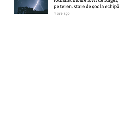
fotbalist moare lovit de fulger,
pe teren: stare de șoc la echipă
4 ore ago