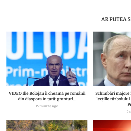
AR PUTEA S
VIDEO Ilie Bolojan îi cheamă pe românii
Schimbări majore 
din diaspora în țară: granturi...
lecțiile războiulu
Pu
15 minute ago
2 