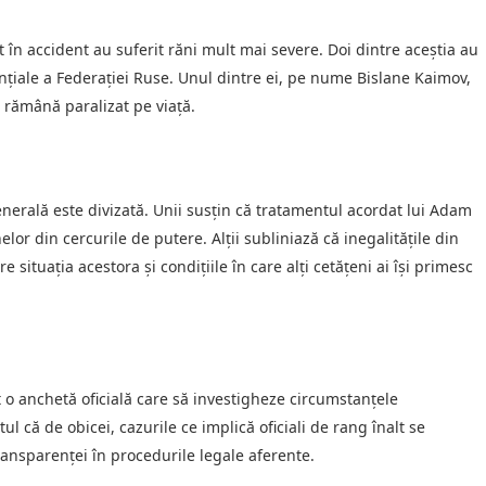
cat în accident au suferit răni mult mai severe. Doi dintre aceștia au
ențiale a Federației Ruse. Unul dintre ei, pe nume Bislane Kaimov,
ă rămână paralizat pe viață.
generală este divizată. Unii susțin că tratamentul acordat lui Adam
elor din cercurile de putere. Alții subliniază că inegalitățile din
 situația acestora și condițiile în care alți cetățeni ai își primesc
t o anchetă oficială care să investigheze circumstanțele
ul că de obicei, cazurile ce implică oficiali de rang înalt se
ransparenței în procedurile legale aferente.