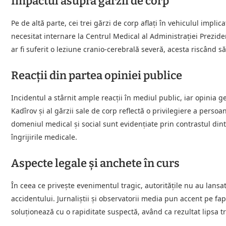
Impactul asupra gărzii de corp
Pe de altă parte, cei trei gărzi de corp aflați în vehiculul impli
necesitat internare la Centrul Medical al Administrației Prezid
ar fi suferit o leziune cranio-cerebrală severă, acesta riscând s
Reacții din partea opiniei publice
Incidentul a stârnit ample reacții în mediul public, iar opinia 
Kadîrov și al gărzii sale de corp reflectă o privilegiere a persoan
domeniul medical și social sunt evidențiate prin contrastul dintre
îngrijirile medicale.
Aspecte legale și anchete în curs
În ceea ce privește evenimentul tragic, autoritățile nu au lansa
accidentului. Jurnaliștii și observatorii media pun accent pe fapt
soluționează cu o rapiditate suspectă, având ca rezultat lipsa t