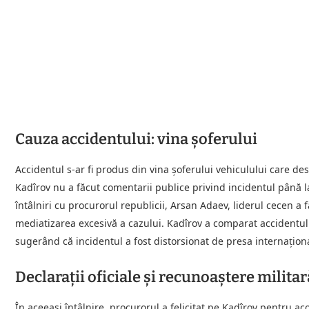
Cauza accidentului: vina șoferului
Accidentul s-ar fi produs din vina șoferului vehiculului care d
Kadîrov nu a făcut comentarii publice privind incidentul până la
întâlniri cu procurorul republicii, Arsan Adaev, liderul cecen a
mediatizarea excesivă a cazului. Kadîrov a comparat accidentul f
sugerând că incidentul a fost distorsionat de presa internațion
Declarații oficiale și recunoaștere militar
În aceeași întâlnire, procurorul a felicitat pe Kadîrov pentru a