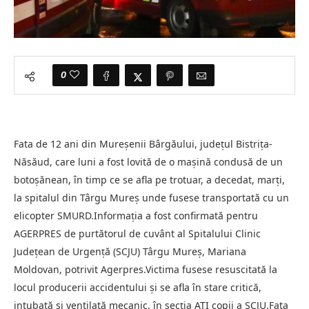
0
Fata de 12 ani din Mureşenii Bârgăului, judeţul Bistriţa-
Năsăud, care luni a fost lovită de o maşină condusă de un
botoşănean, în timp ce se afla pe trotuar, a decedat, marţi,
la spitalul din Târgu Mureş unde fusese transportată cu un
elicopter SMURD.Informaţia a fost confirmată pentru
AGERPRES de purtătorul de cuvânt al Spitalului Clinic
Judeţean de Urgenţă (SCJU) Târgu Mureş, Mariana
Moldovan, potrivit Agerpres.Victima fusese resuscitată la
locul producerii accidentului şi se afla în stare critică,
intubată şi ventilată mecanic, în secţia ATI copii a SCJU.Fata