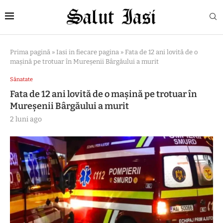
Prima pagină
»
Iasi in fiecare pagina
»
Fata de 12 ani lovită de o
mașină pe trotuar în Mureșenii Bârgăului a murit
Sănatate
Fata de 12 ani lovită de o mașină pe trotuar în
Mureșenii Bârgăului a murit
2 luni ago