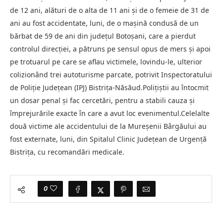
de 12 ani, alături de o alta de 11 ani şi de o femeie de 31 de
ani au fost accidentate, luni, de o maşină condusă de un
bărbat de 59 de ani din judeţul Botoşani, care a pierdut
controlul direcţiei, a pătruns pe sensul opus de mers şi apoi
pe trotuarul pe care se aflau victimele, lovindu-le, ulterior
colizionând trei autoturisme parcate, potrivit Inspectoratului
de Poliţie Judeţean (IPJ) Bistriţa-Năsăud.Poliţiştii au întocmit
un dosar penal şi fac cercetări, pentru a stabili cauza şi
împrejurările exacte în care a avut loc evenimentul.Celelalte
două victime ale accidentului de la Mureşenii Bârgăului au
fost externate, luni, din Spitalul Clinic Judeţean de Urgenţă
Bistriţa, cu recomandări medicale.
0