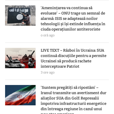
'Amenințarea va continua să
evolueze' – ONU trage un semnal de
alarmă: ISIS se adaptează noilor
tehnologii și își extinde influența în
ciuda operațiunilor antiteroriste
o oră ago
LIVE TEXT – Război în Ucraina: SUA
continuă discuțiile pentru a permite
Ucrainei să producă rachete
interceptoare Patriot
3 ore ago
'Suntem pregătiți să ripostăm' –
Iranul transmite un avertisment dur
aliaților SUA din Golf: Represalii
împotriva infrastructurii energetice
din întreaga regiune în cazul unui