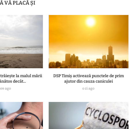
Ă VĂ PLACĂ ȘI
 trăiește la malul mării
DSP Timiș activează punctele de prim
ănătos decât...
ajutor din cauza caniculei
ore ago
o zi ago