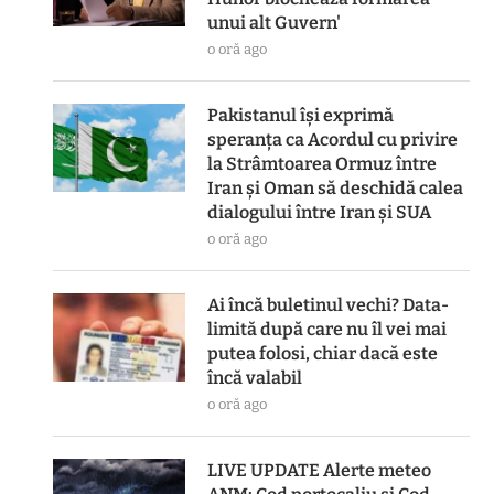
unui alt Guvern'
o oră ago
Pakistanul îşi exprimă
speranţa ca Acordul cu privire
la Strâmtoarea Ormuz între
Iran şi Oman să deschidă calea
dialogului între Iran şi SUA
o oră ago
Ai încă buletinul vechi? Data-
limită după care nu îl vei mai
putea folosi, chiar dacă este
încă valabil
o oră ago
LIVE UPDATE Alerte meteo