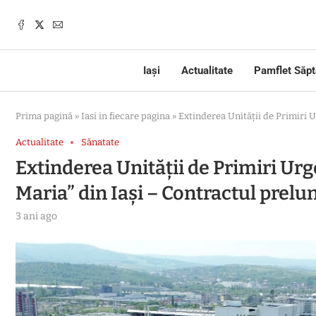
Iași
Actualitate
Pamflet Săp
Prima pagină
»
Iasi in fiecare pagina
»
Extinderea Unității de Primiri U
Actualitate
Sănatate
Extinderea Unității de Primiri Urge
Maria” din Iași – Contractul prelu
3 ani ago