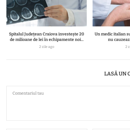
Spitalul Județean Craiova investește 20
Un medic italian s
de milioane de lei în echipamente noi...
nu cauzează
2 zile ago
2 z
LASĂ UN 