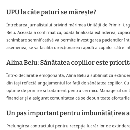
UPU la câte paturi se mărește?
Întrebarea jurnalistului privind mărimea Unității de Primiri U
Belu. Aceasta a confirmat că, odată finalizată extinderea, capaci
schimbare semnificativă va permite investigarea pacienților într
asemenea, se va facilita direcționarea rapidă a copiilor către in
Alina Belu: Sănătatea copiilor este priori
Într-o declarație emoționantă, Alina Belu a subliniat că extinder
din Iași reflectă angajamentul lor față de sănătatea copiilor. Cu 
optime de primire și tratament pentru cei mici. Managerul unită
financiar și a asigurat comunitatea că se depun toate eforturile p
Un pas important pentru îmbunătățirea as
Prelungirea contractului pentru recepția lucrărilor de extindere