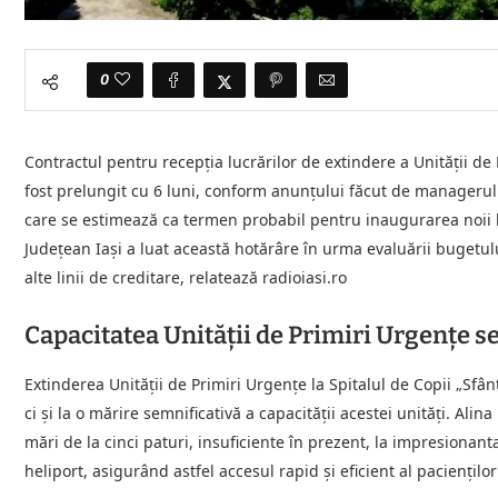
0
Contractul pentru recepția lucrărilor de extindere a Unității de 
fost prelungit cu 6 luni, conform anunțului făcut de managerul u
care se estimează ca termen probabil pentru inaugurarea noii 
Județean Iași a luat această hotărâre în urma evaluării bugetului
alte linii de creditare, relatează radioiasi.ro
Capacitatea Unității de Primiri Urgențe se
Extinderea Unității de Primiri Urgențe la Spitalul de Copii „Sfâ
ci și la o mărire semnificativă a capacității acestei unități. Alina
mări de la cinci paturi, insuficiente în prezent, la impresionanta
heliport, asigurând astfel accesul rapid și eficient al pacienților