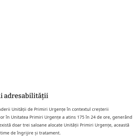
i adresabilității
derii Unității de Primiri Urgențe în contextul creșterii
lor în Unitatea Primiri Urgențe a atins 175 în 24 de ore, generând
xistă doar trei saloane alocate Unității Primiri Urgențe, această
ime de îngrijire și tratament.