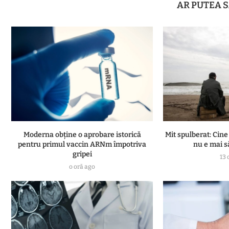
AR PUTEA S
Moderna obține o aprobare istorică
Mit spulberat: Cine
pentru primul vaccin ARNm împotriva
nu e mai s
gripei
13 
o oră ago