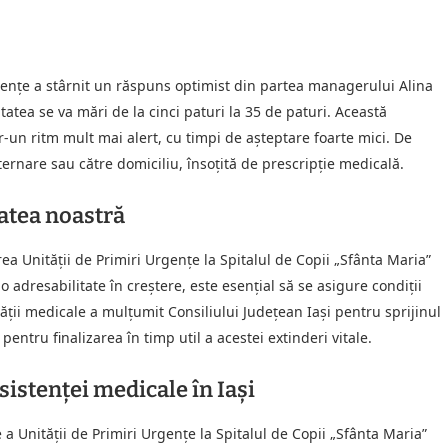
rgențe a stârnit un răspuns optimist din partea managerului Alina
tatea se va mări de la cinci paturi la 35 de paturi. Această
-un ritm mult mai alert, cu timpi de așteptare foarte mici. De
ternare sau către domiciliu, însoțită de prescripție medicală.
tatea noastră
ea Unității de Primiri Urgențe la Spitalul de Copii „Sfânta Maria”
o adresabilitate în creștere, este esențial să se asigure condiții
ții medicale a mulțumit Consiliului Județean Iași pentru sprijinul
entru finalizarea în timp util a acestei extinderi vitale.
istenței medicale în Iași
 a Unității de Primiri Urgențe la Spitalul de Copii „Sfânta Maria”