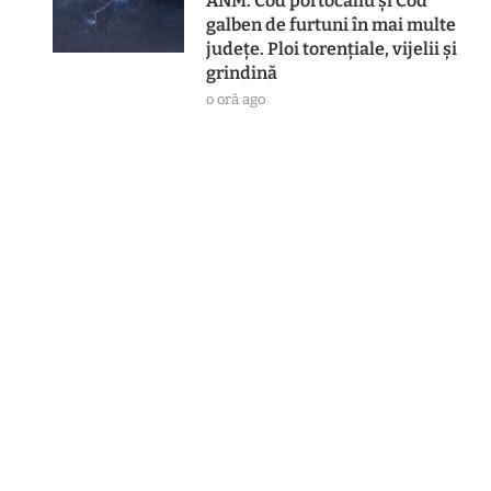
ANM: Cod portocaliu și Cod
galben de furtuni în mai multe
județe. Ploi torențiale, vijelii și
grindină
o oră ago