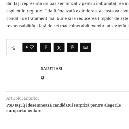
din Iași reprezintă un pas semnificativ pentru îmbunătățirea infr
copiilor în regiune. Odată finalizată extinderea, aceasta va cont
condiții de tratament mai bune și la reducerea timpilor de aștep
responsabilității față de cei mai vulnerabili membri ai societății 
0
SALUT IASI
Articolul anterior
PSD Iași își desemnează candidatul surpriză pentru alegerile
europarlamentare