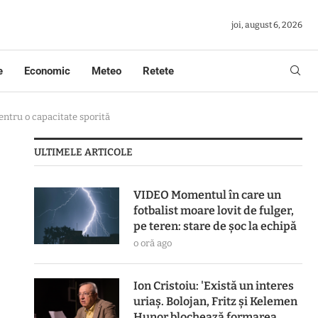
joi, august 6, 2026
e
Economic
Meteo
Retete
pentru o capacitate sporită
ULTIMELE ARTICOLE
VIDEO Momentul în care un
fotbalist moare lovit de fulger,
pe teren: stare de șoc la echipă
o oră ago
Ion Cristoiu: 'Există un interes
uriaș. Bolojan, Fritz și Kelemen
Hunor blochează formarea