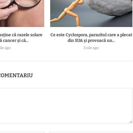
usține că razele solare
Ce este Cyclospora, parazitul care a plecat
 cancer și că...
din SUA și provoacă un...
ile ago
3 zile ago
COMENTARIU