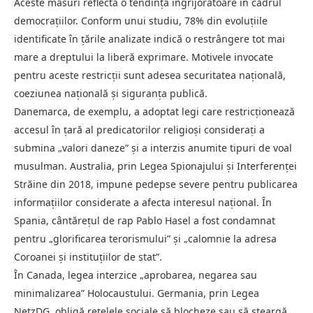
Aceste măsuri reflectă o tendință îngrijorătoare în cadrul
democrațiilor. Conform unui studiu, 78% din evoluțiile
identificate în țările analizate indică o restrângere tot mai
mare a dreptului la liberă exprimare. Motivele invocate
pentru aceste restricții sunt adesea securitatea națională,
coeziunea națională și siguranța publică.
Danemarca, de exemplu, a adoptat legi care restricționează
accesul în țară al predicatorilor religioși considerați a
submina „valori daneze” și a interzis anumite tipuri de voal
musulman. Australia, prin Legea Spionajului și Interferenței
Străine din 2018, impune pedepse severe pentru publicarea
informațiilor considerate a afecta interesul național. În
Spania, cântărețul de rap Pablo Hasel a fost condamnat
pentru „glorificarea terorismului” și „calomnie la adresa
Coroanei și instituțiilor de stat”.
În Canada, legea interzice „aprobarea, negarea sau
minimalizarea” Holocaustului. Germania, prin Legea
NetzDG, obligă rețelele sociale să blocheze sau să șteargă