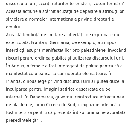
discursului urii, „conținuturilor teroriste” și „dezinformării”.
Această acțiune a stârnit acuzații de depășire a atribuțiilor
și violare a normelor internaționale privind drepturile
omului.
Această tendință de limitare a libertății de exprimare nu
este izolată. Franța și Germania, de exemplu, au impus
interdicții asupra manifestațiilor pro-palestiniene, invocând
riscuri pentru ordinea publică și utilizarea discursului urii.
În Anglia, o femeie a fost interogată de poliție pentru că a
manifestat cu o pancartă considerată ofensatoare. În
Irlanda, o nouă lege privind discursul urii ar putea duce la
inculparea pentru imagini satirice descărcate de pe
internet. În Danemarca, guvernul reintroduce infracțiunea
de blasfemie, iar în Coreea de Sud, o expoziție artistică a
fost interzisă pentru că prezenta într-o lumină nefavorabilă
președintele țării.