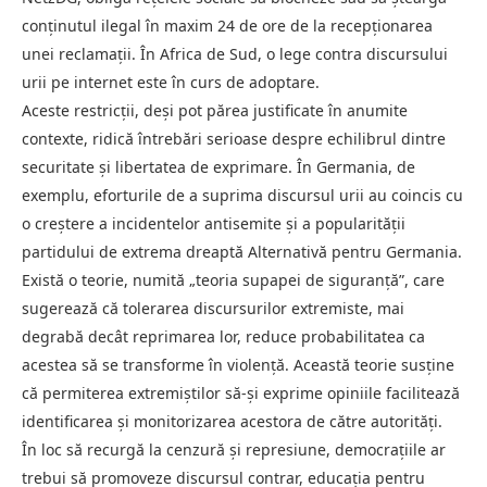
conținutul ilegal în maxim 24 de ore de la recepționarea
unei reclamații. În Africa de Sud, o lege contra discursului
urii pe internet este în curs de adoptare.
Aceste restricții, deși pot părea justificate în anumite
contexte, ridică întrebări serioase despre echilibrul dintre
securitate și libertatea de exprimare. În Germania, de
exemplu, eforturile de a suprima discursul urii au coincis cu
o creștere a incidentelor antisemite și a popularității
partidului de extrema dreaptă Alternativă pentru Germania.
Există o teorie, numită „teoria supapei de siguranță”, care
sugerează că tolerarea discursurilor extremiste, mai
degrabă decât reprimarea lor, reduce probabilitatea ca
acestea să se transforme în violență. Această teorie susține
că permiterea extremiștilor să-și exprime opiniile facilitează
identificarea și monitorizarea acestora de către autorități.
În loc să recurgă la cenzură și represiune, democrațiile ar
trebui să promoveze discursul contrar, educația pentru