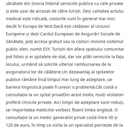
sănătate din Grecia îmbină serviciile publice cu cele private
și este ușor de accesat de către turiști. Deși calitatea actului
medical este ridicată, costurile sunt în general mai mici
decât în Europa de Vest.Dacă ești cetățean al Uniunii
Europene și deții Cardul European de Asigurări Sociale de
Sănătate, poți accesa gratuit sau la costuri minime sistemul
public elen, numit ESY. Turiștii din afara spațiului comunitar
pot folosi și ei spitalele de stat, dar vor plăti serviciile la fața
locului, urmând să solicite ulterior rambursarea de la
asiguratorul lor de călătorie.Un dezavantaj al spitalelor
publice rămâne însă timpul mai lung de așteptare, iar
bariera lingvistică poate fi uneori o problemă.Cât costă o
consultație la un spital privatDin acest motiv, mulți vizitatori
preferă clinicile private. Aici timpii de așteptare sunt reduși,
iar majoritatea medicilor vorbesc fluent limba engleză. O
consultație la un medic generalist privat costă între 50 și
120 de euro, în timp ce vizita la un specialist pornește de la