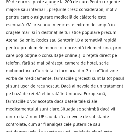
80 de euro și poate ajunge la 200 de euro.Pentru urgențe
majore sau internări, prețurile cresc considerabil, motiv
pentru care o asigurare medicală de călătorie este
esențială. Găsirea unui medic este extrem de simplă în
orașele mari și în destinațiile turistice populare precum
Atena, Salonic, Rodos sau Santorini.O alternativă rapidă
pentru problemele minore o reprezintă telemedicina, prin
care poți obține o consultație online și o rețetă direct pe
telefon, fără să mai părăsești camera de hotel, scrie
mobidoctor.eu.Cu rețeta la farmacia din GreciaCând vine
vorba de medicamente, farmaciile grecești sunt la tot pasul
și sunt ușor de recunoscut. Dacă ai nevoie de un tratament
pe bază de rețetă eliberată în Uniunea Europeană,
farmaciile o vor accepta dacă datele tale și ale
medicamentului sunt clare.Situația se schimbă dacă vii
dintr-o țară non-UE sau dacă ai nevoie de substanțe
controlate, cum ar fi analgezicele puternice sau
antidepresivele. În aceste cazuri, legislația elenă este