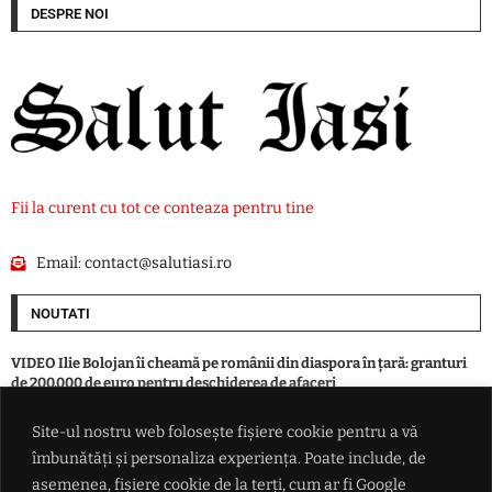
DESPRE NOI
Fii la curent cu tot ce conteaza pentru tine
Email:
contact@salutiasi.ro
NOUTATI
VIDEO Ilie Bolojan îi cheamă pe românii din diaspora în țară: granturi
de 200.000 de euro pentru deschiderea de afaceri
Site-ul nostru web folosește fișiere cookie pentru a vă
FOTO / Cal salvat de pompierii din Pașcani după ce a căzut într-un șanț
îmbunătăți și personaliza experiența. Poate include, de
de 3 metri, în localitatea Blăgești
asemenea, fișiere cookie de la terți, cum ar fi Google