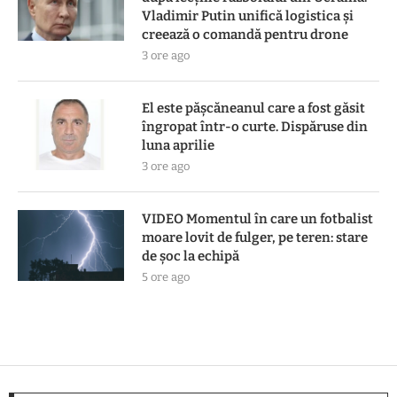
Vladimir Putin unifică logistica și
creează o comandă pentru drone
3 ore ago
El este pășcăneanul care a fost găsit
îngropat într-o curte. Dispăruse din
luna aprilie
3 ore ago
VIDEO Momentul în care un fotbalist
moare lovit de fulger, pe teren: stare
de șoc la echipă
5 ore ago