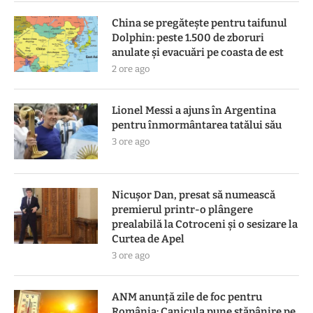
China se pregătește pentru taifunul
Dolphin: peste 1.500 de zboruri
anulate și evacuări pe coasta de est
2 ore ago
Lionel Messi a ajuns în Argentina
pentru înmormântarea tatălui său
3 ore ago
Nicușor Dan, presat să numească
premierul printr-o plângere
prealabilă la Cotroceni și o sesizare la
Curtea de Apel
3 ore ago
ANM anunță zile de foc pentru
România: Canicula pune stăpânire pe