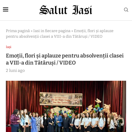
Prima pagină
»
Iasi in fiecare pagina
»
Emoții, flori și aplauze
pentru absolvenții clasei a VIII-a din Tătăruși / VIDEO
Iași
Emoții, flori și aplauze pentru absolvenții clasei
a VIII-a din Tătăruși / VIDEO
2 luni ago