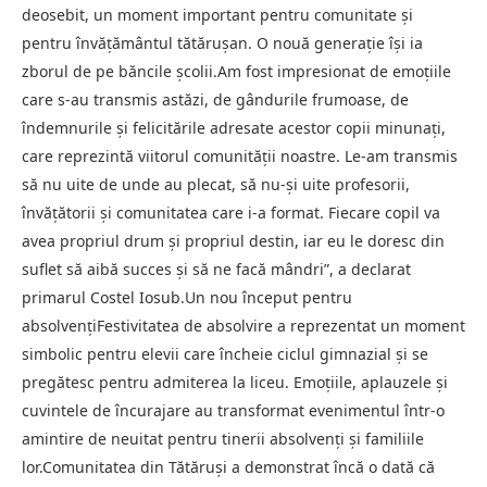
deosebit, un moment important pentru comunitate și
pentru învățământul tătărușan. O nouă generație își ia
zborul de pe băncile școlii.Am fost impresionat de emoțiile
care s-au transmis astăzi, de gândurile frumoase, de
îndemnurile și felicitările adresate acestor copii minunați,
care reprezintă viitorul comunității noastre. Le-am transmis
să nu uite de unde au plecat, să nu-și uite profesorii,
învățătorii și comunitatea care i-a format. Fiecare copil va
avea propriul drum și propriul destin, iar eu le doresc din
suflet să aibă succes și să ne facă mândri”, a declarat
primarul Costel Iosub.Un nou început pentru
absolvențiFestivitatea de absolvire a reprezentat un moment
simbolic pentru elevii care încheie ciclul gimnazial și se
pregătesc pentru admiterea la liceu. Emoțiile, aplauzele și
cuvintele de încurajare au transformat evenimentul într-o
amintire de neuitat pentru tinerii absolvenți și familiile
lor.Comunitatea din Tătăruși a demonstrat încă o dată că