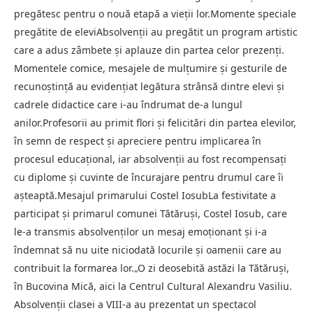
pregătesc pentru o nouă etapă a vieții lor.Momente speciale
pregătite de eleviAbsolvenții au pregătit un program artistic
care a adus zâmbete și aplauze din partea celor prezenți.
Momentele comice, mesajele de mulțumire și gesturile de
recunoștință au evidențiat legătura strânsă dintre elevi și
cadrele didactice care i-au îndrumat de-a lungul
anilor.Profesorii au primit flori și felicitări din partea elevilor,
în semn de respect și apreciere pentru implicarea în
procesul educațional, iar absolvenții au fost recompensați
cu diplome și cuvinte de încurajare pentru drumul care îi
așteaptă.Mesajul primarului Costel IosubLa festivitate a
participat și primarul comunei Tătăruși, Costel Iosub, care
le-a transmis absolvenților un mesaj emoționant și i-a
îndemnat să nu uite niciodată locurile și oamenii care au
contribuit la formarea lor.„O zi deosebită astăzi la Tătăruși,
în Bucovina Mică, aici la Centrul Cultural Alexandru Vasiliu.
Absolvenții clasei a VIII-a au prezentat un spectacol