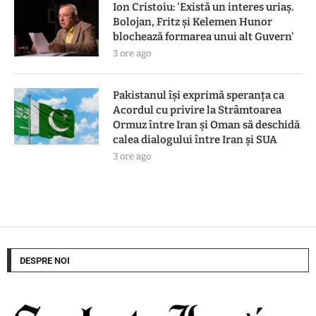
Ion Cristoiu: 'Există un interes uriaș.
Bolojan, Fritz și Kelemen Hunor
blochează formarea unui alt Guvern'
3 ore ago
Pakistanul îşi exprimă speranţa ca
Acordul cu privire la Strâmtoarea
Ormuz între Iran şi Oman să deschidă
calea dialogului între Iran şi SUA
3 ore ago
DESPRE NOI