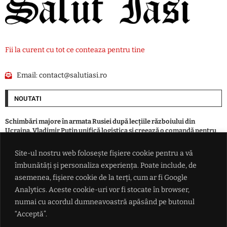
Fii la curent cu tot ce conteaza pentru tine
Email:
contact@salutiasi.ro
NOUTATI
Schimbări majore în armata Rusiei după lecțiile războiului din
Ucraina. Vladimir Putin unifică logistica și creează o comandă pentru
drone
Site-ul nostru web folosește fișiere cookie pentru a vă
îmbunătăți și personaliza experiența. Poate include, de
El este pășcăneanul care a fost găsit îngropat într-o curte. Dispăruse
din luna aprilie
asemenea, fișiere cookie de la terți, cum ar fi Google
Analytics. Aceste cookie-uri vor fi stocate în browser,
numai cu acordul dumneavoastră apăsând pe butonul
VIDEO Momentul în care un fotbalist moare lovit de fulger, pe teren:
stare de șoc la echipă
“Acceptă”.