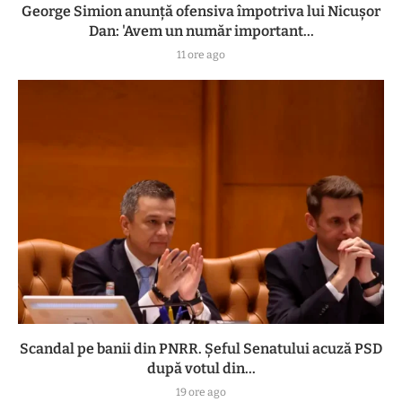
George Simion anunță ofensiva împotriva lui Nicușor
Dan: 'Avem un număr important...
11 ore ago
Scandal pe banii din PNRR. Șeful Senatului acuză PSD
după votul din...
19 ore ago