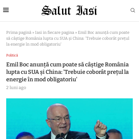
Prima pagină
»
Iasi in fiecare pagina
»
Emil Boc anunță cum poate
să câștige România lupta cu SUA și China: 'Trebuie coborât prețul
la energie în mod obligatoriu'
Politică
Emil Boc anunță cum poate să câștige România
lupta cu SUA și China: 'Trebuie coborât prețul la
energie în mod obligatoriu'
2 luni ago