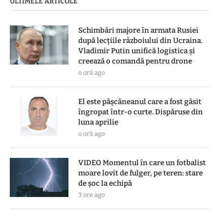
ULTIMELE ARTICOLE
Schimbări majore în armata Rusiei
după lecțiile războiului din Ucraina.
Vladimir Putin unifică logistica și
creează o comandă pentru drone
o oră ago
El este pășcăneanul care a fost găsit
îngropat într-o curte. Dispăruse din
luna aprilie
o oră ago
VIDEO Momentul în care un fotbalist
moare lovit de fulger, pe teren: stare
de șoc la echipă
3 ore ago