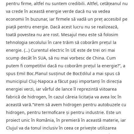
pentru firme, altfel nu suntem credibili. Altfel, cetăţeanul nu
va crede în această energie verde dacă nu va vedea
economii în buzunar, iar firmele să vadă un preţ accesibil pe
piaţă pentru energie. Dacă acest lucru nu se realizează,
toată povestea nu are rost. Mesajul meu este să folosim
tehnologia secolului în care trăim să coborâm preţul la
energie. (…) Curentul electric în UE este de trei ori mai
scump decât în SUA, să nu mai vorbesc de China. Cum
putem fi competitivi dacă nu coborâm preţul la energie?”, a
spus Emil Boc.Planul susținut de BocEdilul a mai spus că
municipiul Cluj-Napoca a făcut paşi importanţi în direcţia
energiei verzi, iar vârful de lance îl reprezintă viitoarea
fabrică de hidrogen, în cazul căreia licitaţia va avea loc în
această vară.”Vrem să avem hidrogen pentru autobuzele cu
hidrogen, pentru termoficare şi pentru industrie. Este un
proiect unic în România, în premieră în această materie, iar
Clujul va da tonul inclusiv în ceea ce priveşte utilizarea