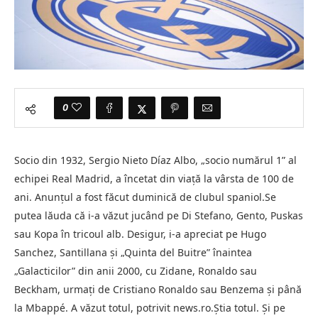
0
Socio din 1932, Sergio Nieto Díaz Albo, „socio numărul 1” al
echipei Real Madrid, a încetat din viaţă la vârsta de 100 de
ani. Anunţul a fost făcut duminică de clubul spaniol.Se
putea lăuda că i-a văzut jucând pe Di Stefano, Gento, Puskas
sau Kopa în tricoul alb. Desigur, i-a apreciat pe Hugo
Sanchez, Santillana şi „Quinta del Buitre” înaintea
„Galacticilor” din anii 2000, cu Zidane, Ronaldo sau
Beckham, urmaţi de Cristiano Ronaldo sau Benzema şi până
la Mbappé. A văzut totul, potrivit news.ro.Ştia totul. Şi pe