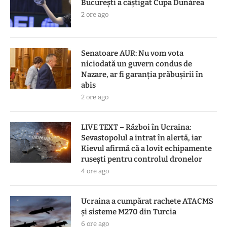
Bucureşti a câştigat Cupa Dunărea
2 ore ago
Senatoare AUR: Nu vom vota
niciodată un guvern condus de
Nazare, ar fi garanția prăbușirii în
abis
2 ore ago
LIVE TEXT – Război în Ucraina:
Sevastopolul a intrat în alertă, iar
Kievul afirmă că a lovit echipamente
rusești pentru controlul dronelor
4 ore ago
Ucraina a cumpărat rachete ATACMS
și sisteme M270 din Turcia
6 ore ago