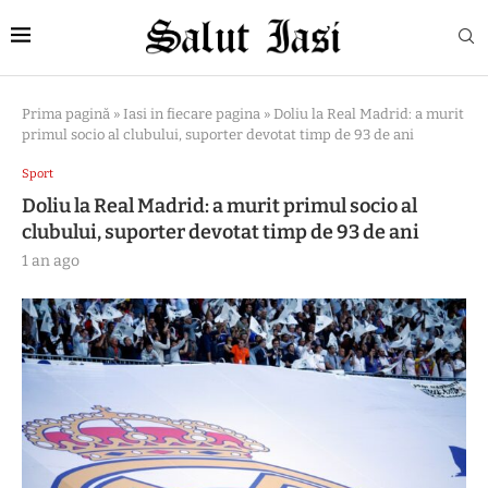
Prima pagină
»
Iasi in fiecare pagina
»
Doliu la Real Madrid: a murit
primul socio al clubului, suporter devotat timp de 93 de ani
Sport
Doliu la Real Madrid: a murit primul socio al
clubului, suporter devotat timp de 93 de ani
1 an ago