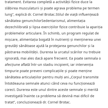
tratament. Evitarea completă a activității fizice duce la
slăbirea musculaturii și poate agrava problema pe termen
lung”, explică dr. Cornel Brotac.Stilul de viață influențează
sănătatea genunchilorSedentarismul, alimentația
dezechilibrată și lipsa exercițiilor fizice contribuie la apariția
problemelor articulare. În schimb, un program regulat de
mișcare, alimentația bogată în nutrienți și menținerea unei
greutăți sănătoase ajută la protejarea genunchilor și la
păstrarea mobilității. Durerea la urcatul scărilor nu trebuie
ignorată, mai ales dacă apare frecvent. Ea poate semnala o
afecțiune aflată într-un stadiu incipient, iar intervenția
timpurie poate preveni complicațiile și poate menține
sănătatea articulațiilor pentru mulți ani.„Corpul transmite
întotdeauna semnale atunci când ceva nu funcționează
corect. Durerea este unul dintre aceste semnale și merită
investigată înainte ca problema să devină mai dificil de
tratat”, concluzionează dr. Cornel Brotac.