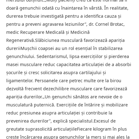
doară genunchii odată cu înaintarea în vârstă. În realitate,
durerea trebuie investigată pentru a identifica cauza și
pentru a preveni agravarea leziunilor”, dr. Cornel Brotac,
medic Recuperare Medicală și Medicină
Regenerativă.Slăbiciunea musculară favorizează apariția
dureriiMușchii coapsei au un rol esențial în stabilizarea
genunchiului. Sedentarismul, lipsa exercițiilor și pierderea
masei musculare reduc capacitatea articulației de a absorbi
șocurile și cresc solicitarea asupra cartilajului și
ligamentelor. Persoanele care petrec multe ore la birou
dezvoltă frecvent dezechilibre musculare care favorizează
apariția durerilor.„Un genunchi sănătos are nevoie de o
musculatură puternică. Exercițiile de întărire și mobilizare
reduc presiunea asupra articulației și contribuie la
prevenirea durerilor”, explică specialistul.Excesul de
greutate suprasolicită articulațiileFiecare kilogram în plus
crește încărcarea asupra genunchilor la mers și mai ales la