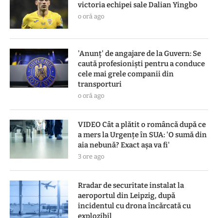
victoria echipei sale Dalian Yingbo
o oră ago
'Anunț' de angajare de la Guvern: Se
caută profesioniști pentru a conduce
cele mai grele companii din
transporturi
o oră ago
VIDEO Cât a plătit o româncă după ce
a mers la Urgențe în SUA: 'O sumă din
aia nebună? Exact așa va fi'
3 ore ago
Rradar de securitate instalat la
aeroportul din Leipzig, după
incidentul cu drona încărcată cu
explozibil