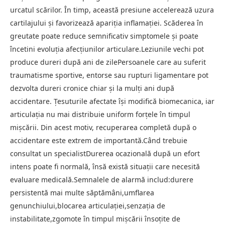
urcatul scărilor. În timp, această presiune accelerează uzura
cartilajului și favorizează apariția inflamației. Scăderea în
greutate poate reduce semnificativ simptomele și poate
încetini evoluția afecțiunilor articulare.Leziunile vechi pot
produce dureri după ani de zilePersoanele care au suferit
traumatisme sportive, entorse sau rupturi ligamentare pot
dezvolta dureri cronice chiar și la mulți ani după
accidentare. Țesuturile afectate își modifică biomecanica, iar
articulația nu mai distribuie uniform forțele în timpul
mișcării. Din acest motiv, recuperarea completă după o
accidentare este extrem de importantă.Când trebuie
consultat un specialistDurerea ocazională după un efort
intens poate fi normală, însă există situații care necesită
evaluare medicală.Semnalele de alarmă includ:durere
persistentă mai multe săptămâni,umflarea
genunchiului,blocarea articulației,senzația de
instabilitate,zgomote în timpul mișcării însoțite de