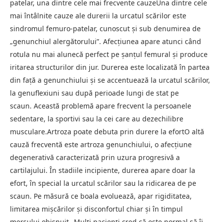
patelar, una dintre cele mai frecvente cauzeUna dintre cele
mai întâlnite cauze ale durerii la urcatul scărilor este
sindromul femuro-patelar, cunoscut și sub denumirea de
„genunchiul alergătorului”. Afecțiunea apare atunci când
rotula nu mai alunecă perfect pe șanțul femural și produce
iritarea structurilor din jur. Durerea este localizată în partea
din față a genunchiului și se accentuează la urcatul scărilor,
la genuflexiuni sau după perioade lungi de stat pe
scaun. Această problemă apare frecvent la persoanele
sedentare, la sportivi sau la cei care au dezechilibre
musculare.Artroza poate debuta prin durere la efortO altă
cauză frecventă este artroza genunchiului, o afecțiune
degenerativă caracterizată prin uzura progresivă a
cartilajului. În stadiile incipiente, durerea apare doar la
efort, în special la urcatul scărilor sau la ridicarea de pe
scaun. Pe măsură ce boala evoluează, apar rigiditatea,
limitarea mișcărilor și disconfortul chiar și în timpul
mersului obișnuit.„Mulți pacienți cred că este normal să îi