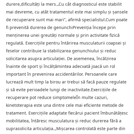
durere,dificultăți la mers.„Cu cât diagnosticul este stabilit
mai devreme, cu atât tratamentul este mai simplu și șansele
de recuperare sunt mai mari”, afirmă specialistul.Cum poate
fi prevenită durerea de genunchiPrevenția începe prin
menținerea unei greutăți normale și prin activitate fizică
regulată. Exercițiile pentru întărirea musculaturii coapsei și
feselor contribuie la stabilizarea genunchiului și reduc
solicitarea asupra articulației. De asemenea, încălzirea
înainte de sport și încălțămintea adecvată joacă un rol
important în prevenirea accidentărilor. Persoanele care
lucrează mult timp la birou ar trebui să facă pauze regulate
și să evite perioadele lungi de inactivitate.Exercițiile de
recuperare pot reduce simptomeleÎn multe cazuri,
kinetoterapia este una dintre cele mai eficiente metode de
tratament. Exercițiile adaptate fiecărui pacient îmbunătățesc
mobilitatea, întăresc musculatura și reduc durerea fără a
suprasolicita articulația.„Mișcarea controlată este parte din