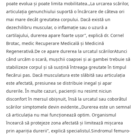
poate evolua și poate limita mobilitatea.„La urcarea scărilor,
articulația genunchiului suportă o încărcare de câteva ori
mai mare decât greutatea corpului. Dacă există un
dezechilibru muscular, o inflamație sau o uzură a
cartilajului, durerea apare foarte ușor”, explică dr. Cornel
Brotac, medic Recuperare Medicală și Medicină
Regenerativă.De ce apare durerea la urcatul scărilorAtunci
când urcăm o scară, mușchii coapsei și ai gambei trebuie să
stabilizeze corpul și să susțină întreaga greutate în timpul
fiecărui pas. Dacă musculatura este slăbită sau articulația
este afectată, presiunea se distribuie inegal și apar
durerile. În multe cazuri, pacienții nu resimt niciun
disconfort în mersul obișnuit, însă la urcatul sau coborâtul
scărilor simptomele devin evidente.„Durerea este un semnal
că articulația nu mai funcționează optim. Organismul
încearcă să protejeze zona afectată și limitează mișcarea
prin apariția durerii”, explică specialistul.Sindromul femuro-