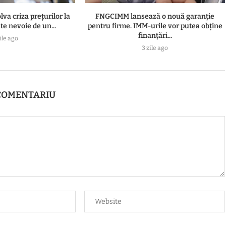
va criza prețurilor la
FNGCIMM lansează o nouă garanție
te nevoie de un...
pentru firme. IMM-urile vor putea obține
finanțări...
ile ago
3 zile ago
COMENTARIU