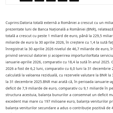
Cuprins:Datoria totală externă a României a crescut cu un miliar
prezentate luni de Banca Națională a României (BNR), relatează
totală a crescut cu peste 1 miliard de euro, până la 229,5 mili
miliarde de euro la 30 aprilie 2026, în creștere cu 1,4 la sută 
înregistrat la 30 aprilie 2026 nivelul de 46,7 miliarde de euro, 
privind serviciul datoriei și acoperirea importurilorRata servici
ianuarie-aprilie 2026, comparativ cu 18,4 la sută în anul 2025. G
2026 a fost de 6,2 luni, comparativ cu 6,0 luni la 31 decembrie
calculată la valoarea reziduală, cu rezervele valutare la BNR la 
la 31 decembrie 2025.BNR mai arată că, în perioada ianuarie-apri
deficit de 7,9 miliarde de euro, comparativ cu 9,1 miliarde în pe
structura acestuia, balanţa bunurilor a consemnat un deficit mai
excedent mai mare cu 197 milioane euro, balanța veniturilor pri
balanța veniturilor secundare a adus o contribuție pozitivă de 4