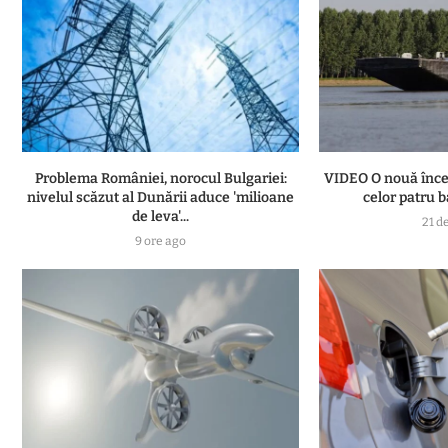
Problema României, norocul Bulgariei:
VIDEO O nouă înce
nivelul scăzut al Dunării aduce 'milioane
celor patru b
de leva'...
21 d
9 ore ago