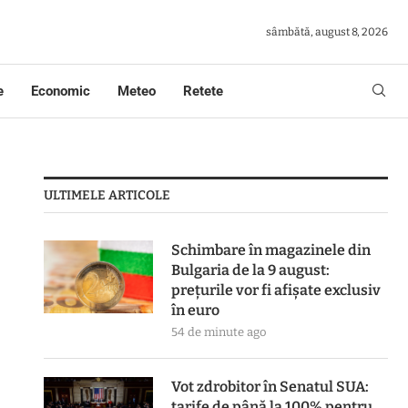
sâmbătă, august 8, 2026
e
Economic
Meteo
Retete
ULTIMELE ARTICOLE
Schimbare în magazinele din
Bulgaria de la 9 august:
prețurile vor fi afișate exclusiv
în euro
54 de minute ago
Vot zdrobitor în Senatul SUA:
tarife de până la 100% pentru