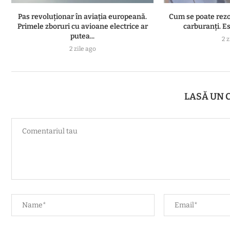
Pas revoluționar în aviația europeană.
Cum se poate rezol
Primele zboruri cu avioane electrice ar
carburanți. Es
putea...
2 z
2 zile ago
LASĂ UN 