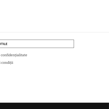
UTILE
e confidențialitate
 condiții