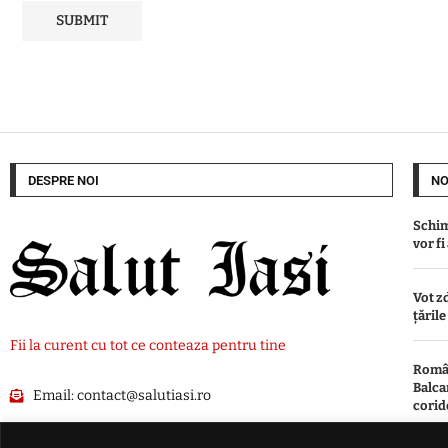
DESPRE NOI
NO
Schim
vor fi
Vot z
țăril
Fii la curent cu tot ce conteaza pentru tine
Român
Balcan
Email:
contact@salutiasi.ro
corid