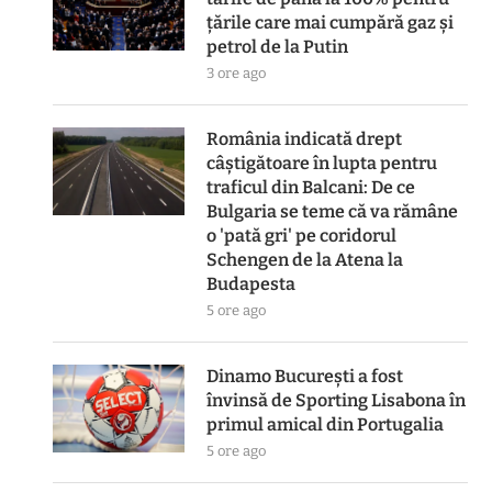
țările care mai cumpără gaz și
petrol de la Putin
3 ore ago
România indicată drept
câștigătoare în lupta pentru
traficul din Balcani: De ce
Bulgaria se teme că va rămâne
o 'pată gri' pe coridorul
Schengen de la Atena la
Budapesta
5 ore ago
Dinamo București a fost
învinsă de Sporting Lisabona în
primul amical din Portugalia
5 ore ago