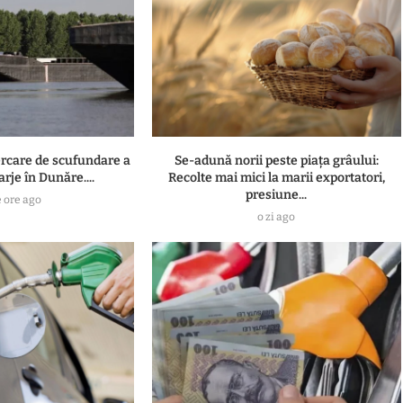
rcare de scufundare a
Se-adună norii peste piața grâului:
arje în Dunăre....
Recolte mai mici la marii exportatori,
presiune...
e ore ago
o zi ago