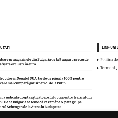
UTATI
LINK-URI 
bare în magazinele din Bulgaria de la 9 august: prețurile
Politica d
 afișate exclusiv în euro
Termeni și
drobitor în Senatul SUA: tarife de până la 100% pentru
e care mai cumpără gaz și petrol de la Putin
ia indicată drept câștigătoare în lupta pentru traficul din
i: De ce Bulgaria se teme că va rămâne o 'pată gri' pe
orul Schengen de la Atena la Budapesta