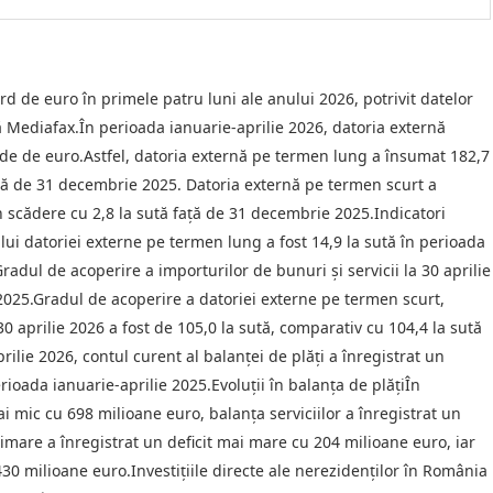
d de euro în primele patru luni ale anului 2026, potrivit datelor
 Mediafax.În perioada ianuarie-aprilie 2026, datoria externă
arde de euro.Astfel, datoria externă pe termen lung a însumat 182,7
față de 31 decembrie 2025. Datoria externă pe termen scurt a
în scădere cu 2,8 la sută față de 31 decembrie 2025.Indicatori
ului datoriei externe pe termen lung a fost 14,9 la sută în perioada
radul de acoperire a importurilor de bunuri și servicii la 30 aprilie
 2025.Gradul de acoperire a datoriei externe pe termen scurt,
30 aprilie 2026 a fost de 105,0 la sută, comparativ cu 104,4 la sută
lie 2026, contul curent al balanţei de plăţi a înregistrat un
rioada ianuarie-aprilie 2025.Evoluții în balanța de plățiÎn
 mic cu 698 milioane euro, balanța serviciilor a înregistrat un
mare a înregistrat un deficit mai mare cu 204 milioane euro, iar
30 milioane euro.Investiţiile directe ale nerezidenţilor în România