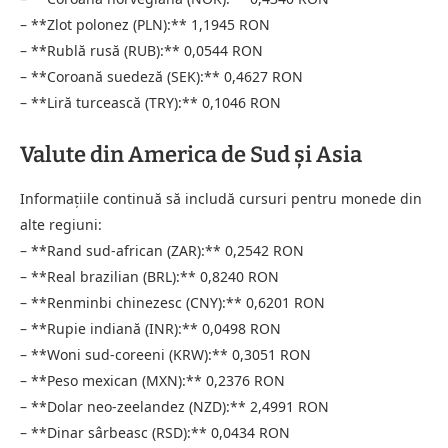
– **Zlot polonez (PLN):** 1,1945 RON
– **Rublă rusă (RUB):** 0,0544 RON
– **Coroană suedeză (SEK):** 0,4627 RON
– **Liră turcească (TRY):** 0,1046 RON
Valute din America de Sud și Asia
Informațiile continuă să includă cursuri pentru monede din
alte regiuni:
– **Rand sud-african (ZAR):** 0,2542 RON
– **Real brazilian (BRL):** 0,8240 RON
– **Renminbi chinezesc (CNY):** 0,6201 RON
– **Rupie indiană (INR):** 0,0498 RON
– **Woni sud-coreeni (KRW):** 0,3051 RON
– **Peso mexican (MXN):** 0,2376 RON
– **Dolar neo-zeelandez (NZD):** 2,4991 RON
– **Dinar sârbeasc (RSD):** 0,0434 RON