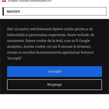
Email:
contact@salutiasi.ro
NOUTATI
Rata șomajului din Franța a ajuns la cel mai ridicat nivel din ultimii șase
ani
Site-ul nostru web folosește fișiere cookie pentru a vă
îmbunătăți și personaliza experiența. Poate include, de
China se pregătește pentru taifunul Dolphin: peste 1.500 de zboruri
asemenea, fișiere cookie de la terți, cum ar fi Google
anulate și evacuări pe coasta de est
Analytics. Aceste cookie-uri vor fi stocate în browser,
numai cu acordul dumneavoastră apăsând pe butonul
Lionel Messi a ajuns în Argentina pentru înmormântarea tatălui său
“Acceptă”.
Nicușor Dan, presat să numească premierul printr-o plângere
Acceptă
prealabilă la Cotroceni și o sesizare la Curtea de Apel
Respinge
LINK-URI UTILE
Politica de confidențialitate
Termeni și condiții