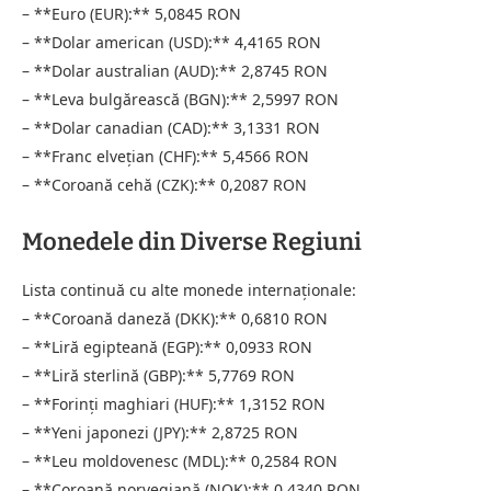
– **Euro (EUR):** 5,0845 RON
– **Dolar american (USD):** 4,4165 RON
– **Dolar australian (AUD):** 2,8745 RON
– **Leva bulgărească (BGN):** 2,5997 RON
– **Dolar canadian (CAD):** 3,1331 RON
– **Franc elvețian (CHF):** 5,4566 RON
– **Coroană cehă (CZK):** 0,2087 RON
Monedele din Diverse Regiuni
Lista continuă cu alte monede internaționale:
– **Coroană daneză (DKK):** 0,6810 RON
– **Liră egipteană (EGP):** 0,0933 RON
– **Liră sterlină (GBP):** 5,7769 RON
– **Forinți maghiari (HUF):** 1,3152 RON
– **Yeni japonezi (JPY):** 2,8725 RON
– **Leu moldovenesc (MDL):** 0,2584 RON
– **Coroană norvegiană (NOK):** 0,4340 RON