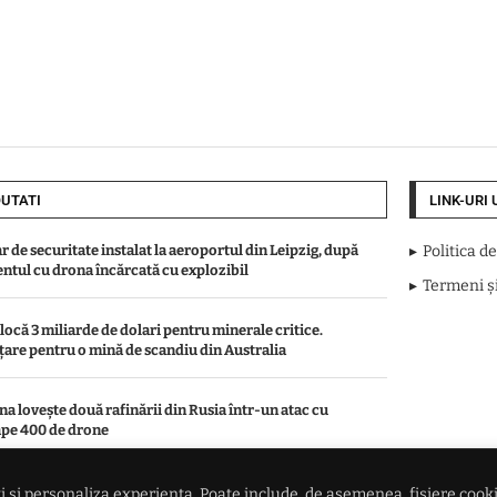
UTATI
LINK-URI 
r de securitate instalat la aeroportul din Leipzig, după
Politica d
entul cu drona încărcată cu explozibil
Termeni și
locă 3 miliarde de dolari pentru minerale critice.
țare pentru o mină de scandiu din Australia
na lovește două rafinării din Rusia într-un atac cu
pe 400 de drone
dintele federației argentiniene a vorbit despre viitorul lui
 și personaliza experiența. Poate include, de asemenea, fișiere cookie 