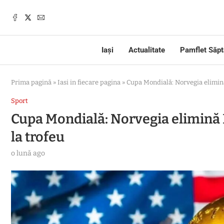
Iași
Actualitate
Pamflet Săp
Prima pagină
»
Iasi in fiecare pagina
»
Cupa Mondială: Norvegia elimină 
Sport
Cupa Mondială: Norvegia elimină Br
la trofeu
o lună ago