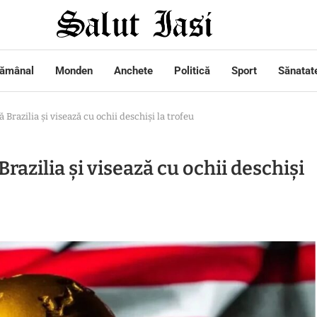
tămânal
Monden
Anchete
Politică
Sport
Sănatat
Brazilia și visează cu ochii deschiși la trofeu
azilia și visează cu ochii deschiși