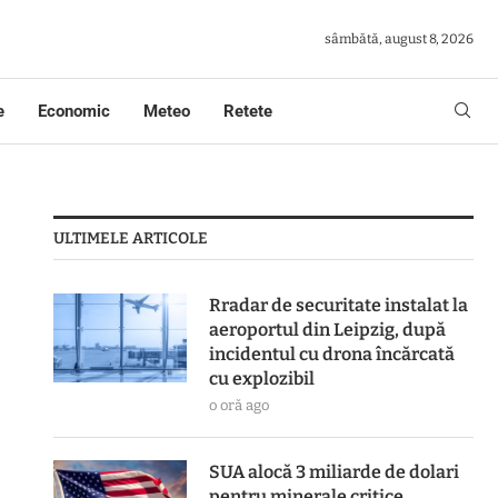
sâmbătă, august 8, 2026
e
Economic
Meteo
Retete
ULTIMELE ARTICOLE
Rradar de securitate instalat la
aeroportul din Leipzig, după
incidentul cu drona încărcată
cu explozibil
o oră ago
SUA alocă 3 miliarde de dolari
pentru minerale critice.