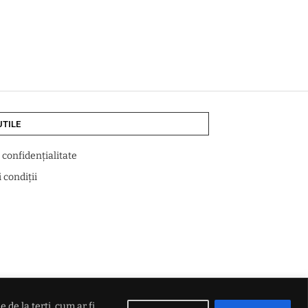
UTILE
e confidențialitate
 condiții
de la terți, cum ar fi