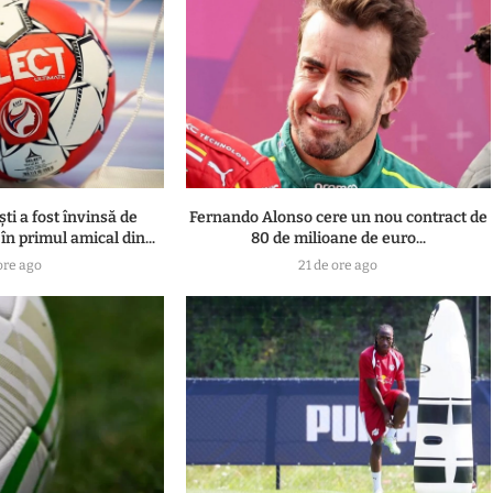
i a fost învinsă de
Fernando Alonso cere un nou contract de
în primul amical din...
80 de milioane de euro...
ore ago
21 de ore ago