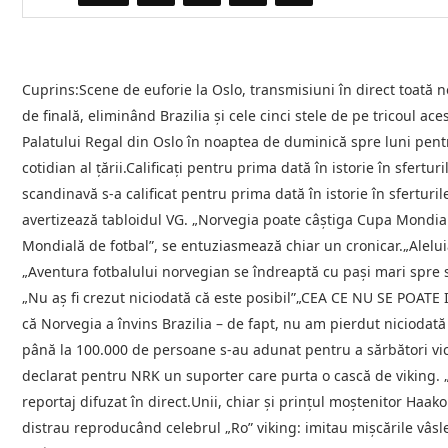
Cuprins:Scene de euforie la Oslo, transmisiuni în direct toată n
de finală, eliminând Brazilia şi cele cinci stele de pe tricoul ac
Palatului Regal din Oslo în noaptea de duminică spre luni pent
cotidian al ţării.Calificați pentru prima dată în istorie în sfert
scandinavă s-a calificat pentru prima dată în istorie în sferturi
avertizează tabloidul VG. „Norvegia poate câştiga Cupa Mondia
Mondială de fotbal”, se entuziasmează chiar un cronicar.„Aleluia
„Aventura fotbalului norvegian se îndreaptă cu paşi mari spre st
„Nu aş fi crezut niciodată că este posibil”„CEA CE NU SE POATE
că Norvegia a învins Brazilia – de fapt, nu am pierdut niciodată 
până la 100.000 de persoane s-au adunat pentru a sărbători victo
declarat pentru NRK un suporter care purta o cască de viking. „N
reportaj difuzat în direct.Unii, chiar şi prinţul moştenitor Haak
distrau reproducând celebrul „Ro” viking: imitau mişcările vâsle