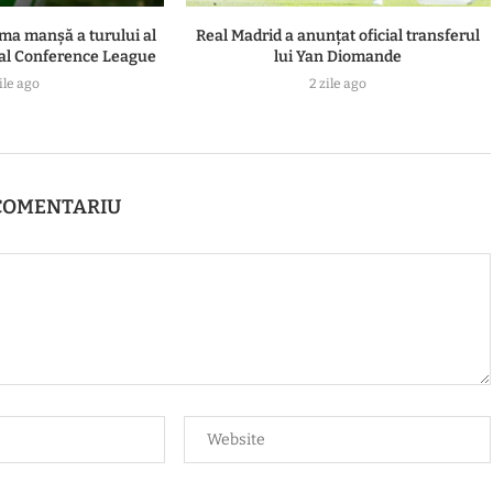
ima manşă a turului al
Real Madrid a anunțat oficial transferul
 al Conference League
lui Yan Diomande
ile ago
2 zile ago
COMENTARIU