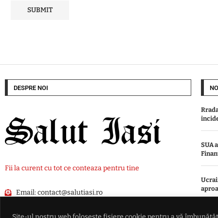
DESPRE NOI
NO
Rrada
incid
SUA a
Finan
Fii la curent cu tot ce conteaza pentru tine
Ucrai
aproa
Email:
contact@salutiasi.ro
Preșe
Site-ul nostru web folosește fișiere cookie pentru a vă îmbunătăți