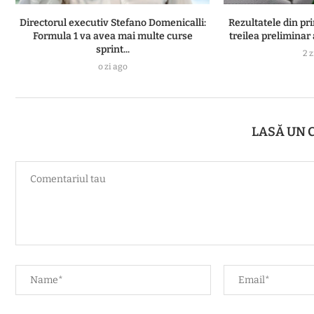
Directorul executiv Stefano Domenicalli:
Rezultatele din pr
Formula 1 va avea mai multe curse
treilea preliminar
sprint...
2 z
o zi ago
LASĂ UN 