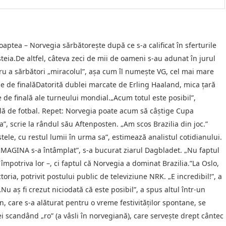
oaptea – Norvegia sărbătoreşte după ce s-a calificat în sferturile
esteia.De altfel, câteva zeci de mii de oameni s-au adunat în jurul
ru a sărbători „miracolul”, aşa cum îl numeşte VG, cel mai mare
urile de finalăDatorită dublei marcate de Erling Haaland, mica ţară
le de finală ale turneului mondial.„Acum totul este posibil”,
lă de fotbal. Repet: Norvegia poate acum să câştige Cupa
”, scrie la rândul său Aftenposten. „Am scos Brazilia din joc.”
ele, cu restul lumii în urma sa”, estimează analistul cotidianului.
 IMAGINA s-a întâmplat”, s-a bucurat ziarul Dagbladet. „Nu faptul
împotriva lor –, ci faptul că Norvegia a dominat Brazilia.”La Oslo,
ria, potrivit postului public de televiziune NRK. „E incredibil!”, a
u aş fi crezut niciodată că este posibil”, a spus altul într-un
on, care s-a alăturat pentru o vreme festivităţilor spontane, se
i scandând „ro” (a vâsli în norvegiană), care serveşte drept cântec