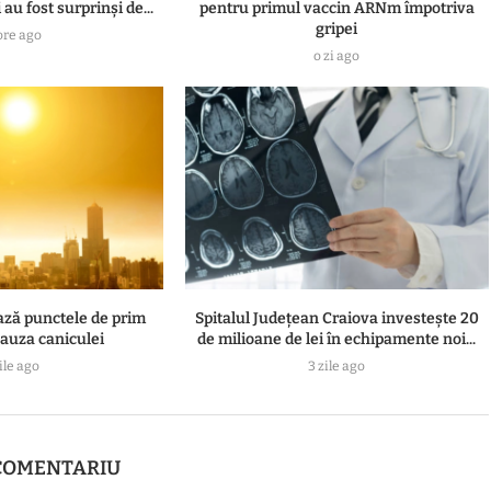
 au fost surprinși de...
pentru primul vaccin ARNm împotriva
gripei
ore ago
o zi ago
ază punctele de prim
Spitalul Județean Craiova investește 20
cauza caniculei
de milioane de lei în echipamente noi...
ile ago
3 zile ago
COMENTARIU