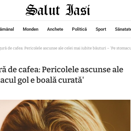
tămânal
Monden
Anchete
Politică
Sport
Sănatat
ură de cafea: Pericolele ascunse ale celei mai iubite băuturi – 'Pe stomacu
ră de cafea: Pericolele ascunse ale
acul gol e boală curată'