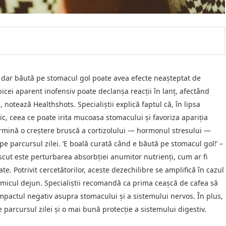
 dar băută pe stomacul gol poate avea efecte neașteptat de
cei aparent inofensiv poate declanșa reacții în lanț, afectând
notează Healthshots. Specialiștii explică faptul că, în lipsa
c, ceea ce poate irita mucoasa stomacului și favoriza apariția
termină o creștere bruscă a cortizolului — hormonul stresului —
 pe parcursul zilei. ‘E boală curată când e băută pe stomacul gol!’ –
scut este perturbarea absorbției anumitor nutrienți, cum ar fi
e. Potrivit cercetătorilor, aceste dezechilibre se amplifică în cazul
e micul dejun. Specialiștii recomandă ca prima ceașcă de cafea să
pactul negativ asupra stomacului și a sistemului nervos. În plus,
arcursul zilei și o mai bună protecție a sistemului digestiv.