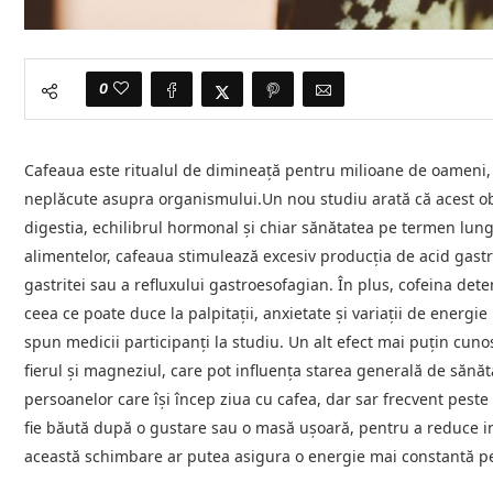
0
Cafeaua este ritualul de dimineață pentru milioane de oameni,
neplăcute asupra organismului.Un nou studiu arată că acest obi
digestia, echilibrul hormonal și chiar sănătatea pe termen lung, 
alimentelor, cafeaua stimulează excesiv producția de acid gastri
gastritei sau a refluxului gastroesofagian. În plus, cofeina de
ceea ce poate duce la palpitații, anxietate și variații de energie
spun medicii participanți la studiu. Un alt efect mai puțin cuno
fierul și magneziul, care pot influența starea generală de sănătat
persoanelor care își încep ziua cu cafea, dar sar frecvent pest
fie băută după o gustare sau o masă ușoară, pentru a reduce im
această schimbare ar putea asigura o energie mai constantă pe p