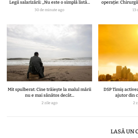
Legii salarizării: „Nu este o simplă listă...
operație: Chirurgii
30 de minute ago
13 
Mit spulberat: Cine trăiește la malul mării
DSP Timiș active
nu e mai sănătos decât...
ajutor din 
2 zile ago
2 z
LASĂ UN 