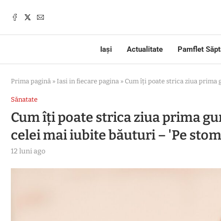
Iași
Actualitate
Pamflet Săp
Prima pagină
»
Iasi in fiecare pagina
»
Cum îți poate strica ziua prima g
Sănatate
Cum îți poate strica ziua prima gu
celei mai iubite băuturi – 'Pe stom
12 luni ago