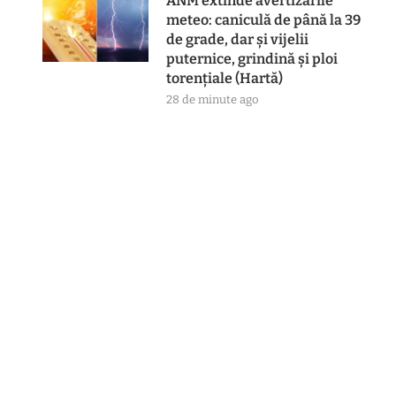
ANM extinde avertizările
meteo: caniculă de până la 39
de grade, dar și vijelii
puternice, grindină și ploi
torențiale (Hartă)
28 de minute ago