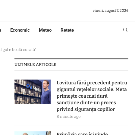
vineri, august 7, 2026
e
Economic
Meteo
Retete
l gol e boală curată'
ULTIMELE ARTICOLE
Lovitură fără precedent pentru
gigantul rețelelor sociale. Meta
primește cea mai dură
sancțiune dintr-un proces
privind siguranța copiilor
8 minute ago
Primăria care își vinde