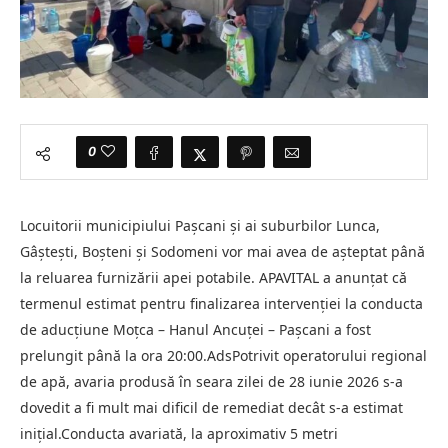
0
Locuitorii municipiului Pașcani și ai suburbilor Lunca,
Gâștești, Boșteni și Sodomeni vor mai avea de așteptat până
la reluarea furnizării apei potabile. APAVITAL a anunțat că
termenul estimat pentru finalizarea intervenției la conducta
de aducțiune Moțca – Hanul Ancuței – Pașcani a fost
prelungit până la ora 20:00.AdsPotrivit operatorului regional
de apă, avaria produsă în seara zilei de 28 iunie 2026 s-a
dovedit a fi mult mai dificil de remediat decât s-a estimat
inițial.Conducta avariată, la aproximativ 5 metri