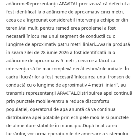
adâncimeReprezentanții APAVITAL precizează că defectul a
fost identificat la o adâncime de aproximativ cinci metri,
ceea ce a îngreunat considerabil intervenția echipelor din
teren.Mai mult, pentru remedierea problemei a fost
necesară înlocuirea unui segment de conductă cu o
lungime de aproximativ patru metri liniari.„Avaria produsă
în seara zilei de 28 iunie 2026 a fost identificată la o
adâncime de aproximativ 5 metri, ceea ce a făcut ca
intervenția să fie mai complexă decât estimările inițiale. În
cadrul lucrărilor a fost necesară înlocuirea unui tronson de
conductă cu o lungime de aproximativ 4 metri liniari”, au
transmis reprezentanții APAVITAL.Distribuirea apei continuă
prin punctele mobilePentru a reduce disconfortul
populației, operatorul de apă anunță că va continua
distribuirea apei potabile prin echipele mobile și punctele
de alimentare stabilite în municipiu.După finalizarea
lucrărilor, vor urma operațiunile de amorsare a sistemului