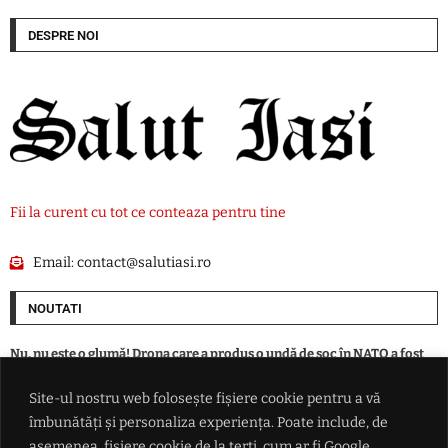
DESPRE NOI
Fii la curent cu tot ce conteaza pentru tine
Email:
contact@salutiasi.ro
NOUTATI
Nu, nu este o glumă! Drona care a produs o undă de șoc în NATO a fost
doborâtă, de fapt, de un șofer de autobuz: Efectiv a lovit-o cu piciorul
Site-ul nostru web folosește fișiere cookie pentru a vă
îmbunătăți și personaliza experiența. Poate include, de
Taximetristul căruia i s-a făcut rău la volan a murit la Spitalul
Municipal
asemenea, fișiere cookie de la terți, cum ar fi Google