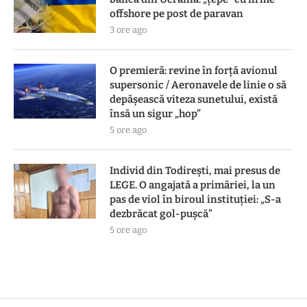
offshore pe post de paravan
3 ore ago
O premieră: revine în forță avionul
supersonic / Aeronavele de linie o să
depășească viteza sunetului, există
însă un sigur „hop”
5 ore ago
Individ din Todirești, mai presus de
LEGE. O angajată a primăriei, la un
pas de viol în biroul instituției: „S-a
dezbrăcat gol-pușcă”
5 ore ago