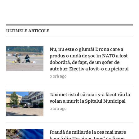
ULTIMELE ARTICOLE
Nu, nu este o glumă! Drona care a
produs o undă de șoc în NATO a fost
doborâtă, de fapt, de un șofer de
autobuz: Efectiv a lovit-o cu piciorul
o oră ago
Taximetristul căruia i s-a făcut rău la
volan a murit la Spitalul Municipal
o oră ago
Fraudă de miliarde la cea mai mare
bancă din Ucraina: „țepe” cu firme