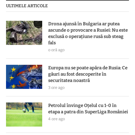
ULTIMELE ARTICOLE
Drona ajunsă în Bulgaria ar putea
ascunde o provocare a Rusiei: Nu este
exclusă o operațiune rusă sub steag
fals
o oră ago
Europa nu se poate apăra de Rusia: Ce
găuri au fost descoperite în
securitatea noastră
3 ore ago
Petrolul învinge Oțelul cu 1-0 în
etapa a patra din SuperLiga României
4 ore ago