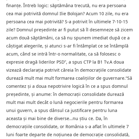
finanțe. Întreb logic: săptămâna trecută, nu era persoana
cea mai potrivită domnul Ilie Bolojan? Acum 10 zile, nu era
persoana cea mai potrivită? S-a potrivit în ultimele 7-10-15
zile? Domnul președinte ar fi putut să îl desemneze să zicem
acum două săptămâni, ca să nu spunem imediat după ce a
câștigat alegerile, și atunci s-ar fi întâmplat ce se întâmplă
acum, când se intră într-o normalitate, ca să folosesc o
expresie dragă liderilor PSD”, a spus CTP la B1 Tv.A doua
vizează declarația potrivit căreia în democrațiile consolidate
durează mult mai mult formarea coalițiilor de guvernare.“Să
comentez și a doua nepotrivire logică în ce a spus domnul
președinte, și anume: în democrații consolidate durează
mult mai mult decât o lună negocierile pentru formarea
unui guvern, a spus dânsul ca justificare pentru luna
aceasta și mai bine de diverse…nu știu ce. Da, în
democrațiile consolidate, or România s-a aflat în ultimele 7
luni foarte departe de noțiunea de democrație consolidată,