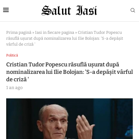
Prima pagină
»
Iasi in fiecare pagina
»
Cristian Tudor Popescu
răsuflă ușurat după nominalizarea lui Ilie Bolojan: 'S-a depășit
vârful de criză '
Politică
Cristian Tudor Popescu răsuflă ușurat după
nominalizarea lui Ilie Bolojan: 'S-a depășit vârful
de criză '
1 an ago