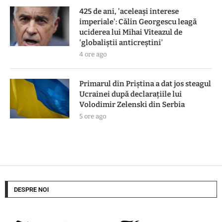
425 de ani, 'aceleași interese
imperiale': Călin Georgescu leagă
uciderea lui Mihai Viteazul de
'globaliștii anticreștini'
4 ore ago
Primarul din Priștina a dat jos steagul
Ucrainei după declarațiile lui
Volodimir Zelenski din Serbia
5 ore ago
DESPRE NOI