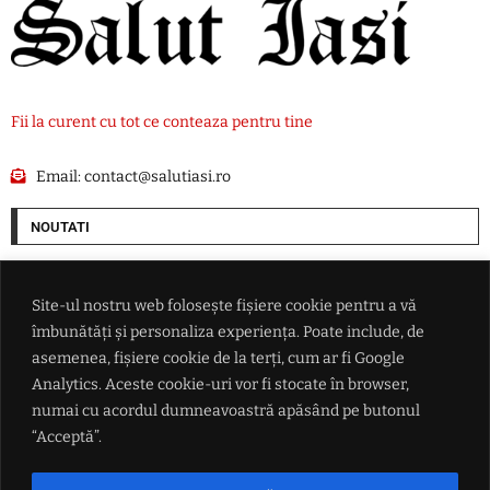
Fii la curent cu tot ce conteaza pentru tine
Email:
contact@salutiasi.ro
NOUTATI
Drona ajunsă în Bulgaria ar putea ascunde o provocare a Rusiei: Nu este
exclusă o operațiune rusă sub steag fals
Site-ul nostru web folosește fișiere cookie pentru a vă
îmbunătăți și personaliza experiența. Poate include, de
Europa nu se poate apăra de Rusia: Ce găuri au fost descoperite în
asemenea, fișiere cookie de la terți, cum ar fi Google
securitatea noastră
Analytics. Aceste cookie-uri vor fi stocate în browser,
numai cu acordul dumneavoastră apăsând pe butonul
Petrolul învinge Oțelul cu 1-0 în etapa a patra din SuperLiga României
“Acceptă”.