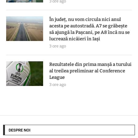
3 ore ago
În județ, nu vom circula nici anul
acesta pe autostradă. A7 se grăbește
să ajungă la Pașcani, pe A8 încă nu se
lucrează nicăieri în Iași
3 ore ago
Rezultatele din prima manşă a turului
al treilea preliminar al Conference
League
3 ore ago
DESPRE NOI