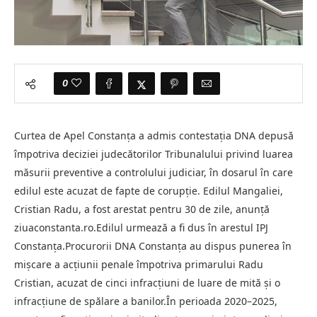
0
Curtea de Apel Constanța a admis contestația DNA depusă
împotriva deciziei judecătorilor Tribunalului privind luarea
măsurii preventive a controlului judiciar, în dosarul în care
edilul este acuzat de fapte de corupție. Edilul Mangaliei,
Cristian Radu, a fost arestat pentru 30 de zile, anunță
ziuaconstanta.ro.Edilul urmează a fi dus în arestul IPJ
Constanța.Procurorii DNA Constanța au dispus punerea în
mișcare a acțiunii penale împotriva primarului Radu
Cristian, acuzat de cinci infracțiuni de luare de mită și o
infracțiune de spălare a banilor.În perioada 2020–2025,