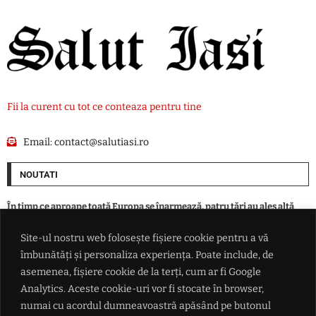
Fii la curent cu tot ce conteaza pentru tine
Email:
contact@salutiasi.ro
NOUTATI
În timp ce aproape toată Europa se înarmează, patru ţări au ales altă
cale în faţa ameninţării ruse
Site-ul nostru web folosește fișiere cookie pentru a vă
îmbunătăți și personaliza experiența. Poate include, de
Eclipsa parțială de Soare din 12 august, vizibilă și din România. Unde se
vede cel mai bine și la ce oră începe
asemenea, fișiere cookie de la terți, cum ar fi Google
Analytics. Aceste cookie-uri vor fi stocate în browser,
numai cu acordul dumneavoastră apăsând pe butonul
Alertă epidemiologică majoră: virusul Ebola ar fi suferit mutații