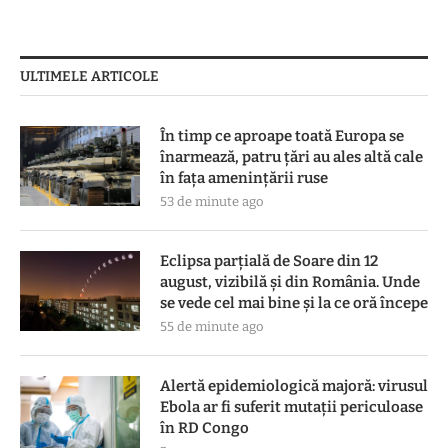
ULTIMELE ARTICOLE
În timp ce aproape toată Europa se
înarmează, patru ţări au ales altă cale
în faţa ameninţării ruse
53 de minute ago
Eclipsa parțială de Soare din 12
august, vizibilă și din România. Unde
se vede cel mai bine și la ce oră începe
55 de minute ago
Alertă epidemiologică majoră: virusul
Ebola ar fi suferit mutații periculoase
în RD Congo