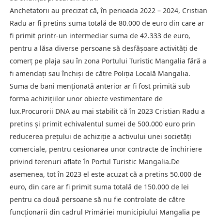
Anchetatorii au precizat că, în perioada 2022 – 2024, Cristian
Radu ar fi pretins suma totală de 80.000 de euro din care ar
fi primit printr-un intermediar suma de 42.333 de euro,
pentru a lăsa diverse persoane să desfăşoare activităţi de
comerţ pe plaja sau în zona Portului Turistic Mangalia fără a
fi amendaţi sau închişi de către Poliţia Locală Mangalia.
Suma de bani menţionată anterior ar fi fost primită sub
forma achiziţiilor unor obiecte vestimentare de
lux.Procurorii DNA au mai stabilit că în 2023 Cristian Radu a
pretins şi primit echivalentul sumei de 500.000 euro prin
reducerea preţului de achiziţie a activului unei societăţi
comerciale, pentru cesionarea unor contracte de închiriere
privind terenuri aflate în Portul Turistic Mangalia.De
asemenea, tot în 2023 el este acuzat că a pretins 50.000 de
euro, din care ar fi primit suma totală de 150.000 de lei
pentru ca două persoane să nu fie controlate de către
funcţionarii din cadrul Primăriei municipiului Mangalia pe