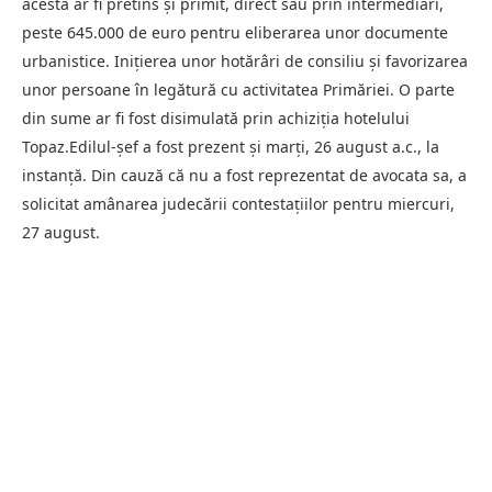
acesta ar fi pretins și primit, direct sau prin intermediari,
peste 645.000 de euro pentru eliberarea unor documente
urbanistice. Inițierea unor hotărâri de consiliu și favorizarea
unor persoane în legătură cu activitatea Primăriei. O parte
din sume ar fi fost disimulată prin achiziția hotelului
Topaz.Edilul-șef a fost prezent și marți, 26 august a.c., la
instanță. Din cauză că nu a fost reprezentat de avocata sa, a
solicitat amânarea judecării contestațiilor pentru miercuri,
27 august.