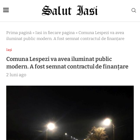
Prima pagină
»
Iasi in fiecare pagina
»
Comuna Lespezi va avea
iluminat public modern. A fost semnat contractul de finanțare
Iași
Comuna Lespezi va avea iluminat public
modern. A fost semnat contractul de finanțare
2 luni ago