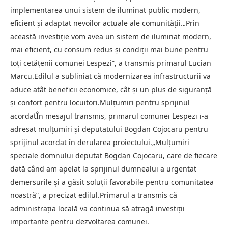
implementarea unui sistem de iluminat public modern,
eficient și adaptat nevoilor actuale ale comunității.„Prin
această investiție vom avea un sistem de iluminat modern,
mai eficient, cu consum redus și condiții mai bune pentru
toți cetățenii comunei Lespezi”, a transmis primarul Lucian
Marcu.Edilul a subliniat că modernizarea infrastructurii va
aduce atât beneficii economice, cât și un plus de siguranță
și confort pentru locuitori.Mulțumiri pentru sprijinul
acordatÎn mesajul transmis, primarul comunei Lespezi i-a
adresat mulțumiri și deputatului Bogdan Cojocaru pentru
sprijinul acordat în derularea proiectului.„Mulțumiri
speciale domnului deputat Bogdan Cojocaru, care de fiecare
dată când am apelat la sprijinul dumnealui a urgentat
demersurile și a găsit soluții favorabile pentru comunitatea
noastră”, a precizat edilul.Primarul a transmis că
administrația locală va continua să atragă investiții
importante pentru dezvoltarea comunei.