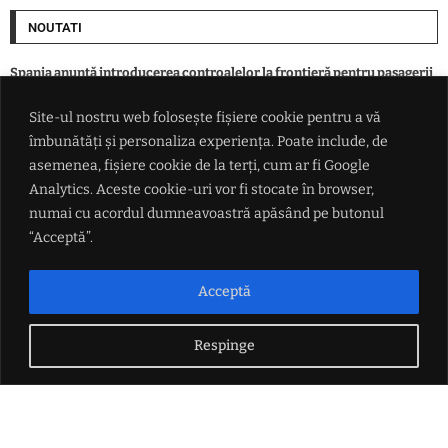
NOUTATI
Spania anunță introducerea controalelor la frontieră pentru pasagerii
navelor și avioanelor care sosesc din Italia
Site-ul nostru web folosește fișiere cookie pentru a vă
îmbunătăți și personaliza experiența. Poate include, de
Peste 100 de intervenții ale polițiștilor ieșeni într-o zi. Amenzi de peste
172.000 de lei și 37 de infracțiuni constatate
asemenea, fișiere cookie de la terți, cum ar fi Google
Analytics. Aceste cookie-uri vor fi stocate în browser,
numai cu acordul dumneavoastră apăsând pe butonul
Astrele nu se aliniază deloc pentru Donald Trump. Instanța a blocat
construirea sălii de bal de la Casa Albă
“Acceptă”.
Șofer de 45 de ani, prins băut la volan în Iași. Alcoolemie de 1,64 mg/l și
Acceptă
control judiciar pentru 60 de zile
Respinge
LINK-URI UTILE
Politica de confidențialitate
Termeni și condiții