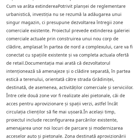
Cum va arăta extindereaPotrivit planșei de reglementare
urbanistică, investiția nu se rezumă la adăugarea unui
singur magazin, ci presupune dezvoltarea întregii zone
comerciale existente. Proiectul prevede extinderea galeriei
comerciale actuale prin construirea unui nou corp de
clădire, amplasat în partea de nord a complexului, care va fi
conectat cu spațiile existente și va completa actuala ofertă
de retail.Documentația mai arată că dezvoltatorul
intenționează să amenajeze și o clădire separată, în partea
estică a terenului, orientată către strada Grădiniței,
destinată, de asemenea, activităților comerciale și serviciilor.
Între cele două zone vor fi realizate alei pietonale, căi de
acces pentru aprovizionare și spații verzi, astfel încât
circulația clienților să fie mai ușoară.În același timp,
proiectul include reconfigurarea parcărilor existente,
amenajarea unor noi locuri de parcare și modernizarea
acceselor auto și pietonale. Zona destinată aprovizionării