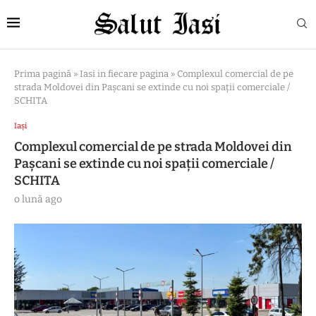
Prima pagină
»
Iasi in fiecare pagina
»
Complexul comercial de pe
strada Moldovei din Pașcani se extinde cu noi spații comerciale /
SCHITA
Iași
Complexul comercial de pe strada Moldovei din
Pașcani se extinde cu noi spații comerciale /
SCHITA
o lună ago