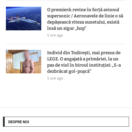
O premieră: revine în forță avionul
supersonic / Aeronavele de linie o să
depășească viteza sunetului, există
însă un sigur „hop”
5 ore ago
Individ din Todirești, mai presus de
LEGE. O angajată a primăriei, la un
pas de viol în biroul instituției: „S-a
dezbrăcat gol-pușcă”
5 ore ago
DESPRE NOI