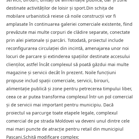
destinate activităților de loisir și sport.Din schița de
mobilare urbanistică reiese că noile construcții vor fi
amplasate în continuarea galeriei comerciale existente, fiind
prevăzute mai multe corpuri de clădire separate, conectate
prin alei pietonale și parcări. Totodată, proiectul include
reconfigurarea circulației din incintă, amenajarea unor noi
locuri de parcare și extinderea spațiilor destinate accesului
clienților, astfel încât complexul să poată găzdui mai multe
magazine și servicii decât în prezent. Noile funcțiuni
propuse includ spații comerciale, servicii, birouri,
alimentație publică și zone pentru petrecerea timpului liber,
ceea ce ar putea transforma complexul într-un pol comercial
și de servicii mai important pentru municipiu. Dacă
proiectul va parcurge toate etapele legale, complexul
comercial de pe strada Moldovei va deveni unul dintre cele
mai mari puncte de atracție pentru retail din municipiul
Pașcani.Schiță modificare complex: