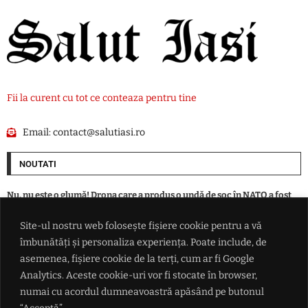
Fii la curent cu tot ce conteaza pentru tine
Email:
contact@salutiasi.ro
NOUTATI
Nu, nu este o glumă! Drona care a produs o undă de șoc în NATO a fost
doborâtă, de fapt, de un șofer de autobuz: Efectiv a lovit-o cu piciorul
Site-ul nostru web folosește fișiere cookie pentru a vă
îmbunătăți și personaliza experiența. Poate include, de
Taximetristul căruia i s-a făcut rău la volan a murit la Spitalul
Municipal
asemenea, fișiere cookie de la terți, cum ar fi Google
Analytics. Aceste cookie-uri vor fi stocate în browser,
numai cu acordul dumneavoastră apăsând pe butonul
Fraudă de miliarde la cea mai mare bancă din Ucraina: „țepe” cu firme
offshore pe post de paravan