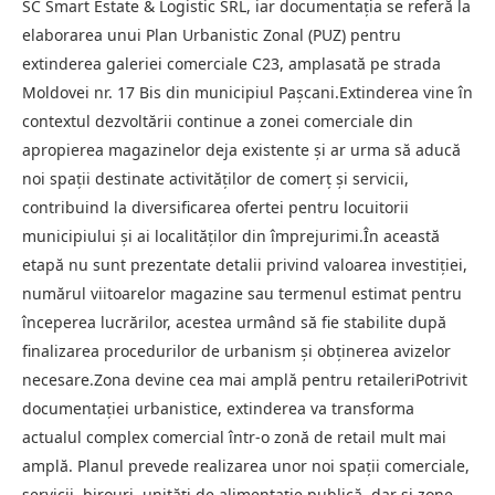
SC Smart Estate & Logistic SRL, iar documentația se referă la
elaborarea unui Plan Urbanistic Zonal (PUZ) pentru
extinderea galeriei comerciale C23, amplasată pe strada
Moldovei nr. 17 Bis din municipiul Pașcani.Extinderea vine în
contextul dezvoltării continue a zonei comerciale din
apropierea magazinelor deja existente și ar urma să aducă
noi spații destinate activităților de comerț și servicii,
contribuind la diversificarea ofertei pentru locuitorii
municipiului și ai localităților din împrejurimi.În această
etapă nu sunt prezentate detalii privind valoarea investiției,
numărul viitoarelor magazine sau termenul estimat pentru
începerea lucrărilor, acestea urmând să fie stabilite după
finalizarea procedurilor de urbanism și obținerea avizelor
necesare.Zona devine cea mai amplă pentru retaileriPotrivit
documentației urbanistice, extinderea va transforma
actualul complex comercial într-o zonă de retail mult mai
amplă. Planul prevede realizarea unor noi spații comerciale,
servicii, birouri, unități de alimentație publică, dar și zone