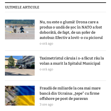
ULTIMELE ARTICOLE
Nu, nu este o glumă! Drona care a
produs o undă de șoc în NATO a fost
doborâtă, de fapt, de un șofer de
autobuz: Efectiv a lovit-o cu piciorul
o oră ago
Taximetristul căruia i s-a făcut rău la
volan a murit la Spitalul Municipal
o oră ago
Fraudă de miliarde la cea mai mare
bancă din Ucraina: „țepe” cu firme
offshore pe post de paravan
3 ore ago