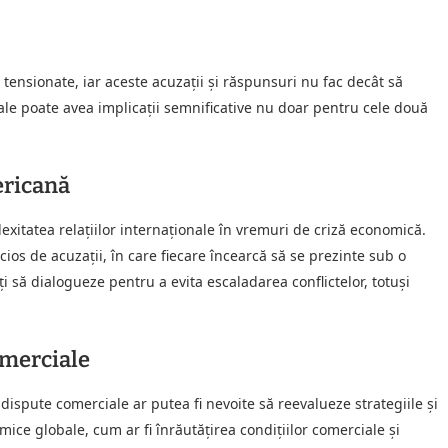
e tensionate, iar aceste acuzații și răspunsuri nu fac decât să
ale poate avea implicații semnificative nu doar pentru cele două
ericană
xitatea relațiilor internaționale în vremuri de criză economică.
icios de acuzații, în care fiecare încearcă să se prezinte sub o
i să dialogueze pentru a evita escaladarea conflictelor, totuși
omerciale
 dispute comerciale ar putea fi nevoite să reevalueze strategiile și
mice globale, cum ar fi înrăutățirea condițiilor comerciale și