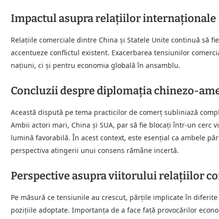
Impactul asupra relațiilor internaționale
Relațiile comerciale dintre China și Statele Unite continuă să fi
accentueze conflictul existent. Exacerbarea tensiunilor comerci
națiuni, ci și pentru economia globală în ansamblu.
Concluzii despre diplomația chinezo-am
Această dispută pe tema practicilor de comerț subliniază comple
Ambii actori mari, China și SUA, par să fie blocați într-un cerc v
lumină favorabilă. În acest context, este esențial ca ambele părț
perspectiva atingerii unui consens rămâne incertă.
Perspective asupra viitorului relațiilor c
Pe măsură ce tensiunile au crescut, părțile implicate în diferite
pozițiile adoptate. Importanța de a face față provocărilor econo