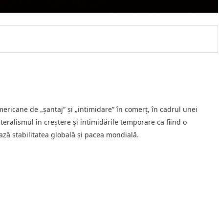
mericane de „şantaj” și „intimidare” în comerț, în cadrul unei
alismul în creștere și intimidările temporare ca fiind o
ază stabilitatea globală și pacea mondială.