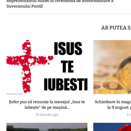
Reprezentantul Rusiei la ceremonia de înmormântare a
Suveranului Pontif
AR PUTEA S
Șofer pus să renunțe la mesajul „Isus te
Schimbare în magaz
iubește” de pe mașină...
la 9 august: p
13 minute ago
2 