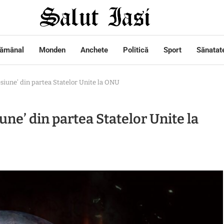
tămânal
Monden
Anchete
Politică
Sport
Sănatat
siune’ din partea Statelor Unite la ONU
ne’ din partea Statelor Unite la