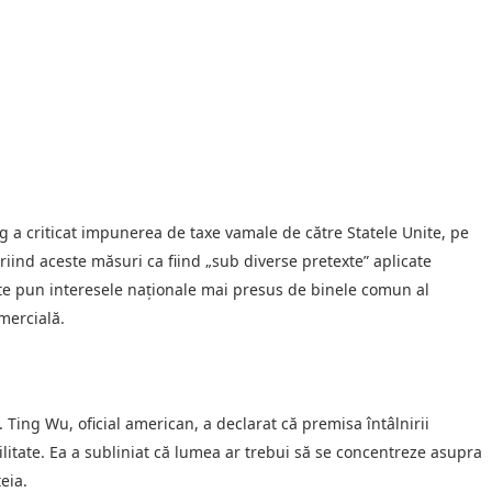
ong a criticat impunerea de taxe vamale de către Statele Unite, pe
iind aceste măsuri ca fiind „sub diverse pretexte” aplicate
ite pun interesele naționale mai presus de binele comun al
mercială.
. Ting Wu, oficial american, a declarat că premisa întâlnirii
litate. Ea a subliniat că lumea ar trebui să se concentreze asupra
eia.