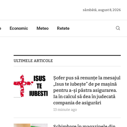
sâmbătă, august 8, 2026
e
Economic
Meteo
Retete
ULTIMELE ARTICOLE
Șofer pus să renunțe la mesajul
„Isus te iubește” de pe mașină
pentru a-și păstra asigurarea.
Ia în calcul să dea în judecată
compania de asigurări
13 minute ago
Schimbare în magazinele din