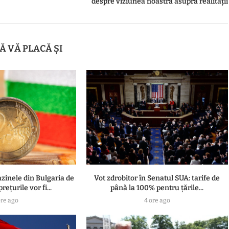
despre viziunea noastră asupra realității
Ă VĂ PLACĂ ȘI
inele din Bulgaria de
Vot zdrobitor în Senatul SUA: tarife de
rețurile vor fi...
până la 100% pentru țările...
ore ago
4 ore ago