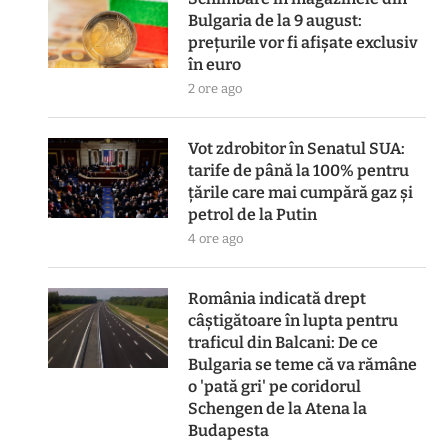
Bulgaria de la 9 august:
prețurile vor fi afișate exclusiv
în euro
2 ore ago
Vot zdrobitor în Senatul SUA:
tarife de până la 100% pentru
țările care mai cumpără gaz și
petrol de la Putin
4 ore ago
România indicată drept
câștigătoare în lupta pentru
traficul din Balcani: De ce
Bulgaria se teme că va rămâne
o 'pată gri' pe coridorul
Schengen de la Atena la
Budapesta