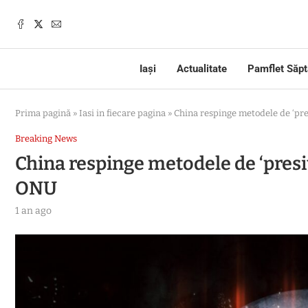
Iași
Actualitate
Pamflet Săp
Prima pagină
»
Iasi in fiecare pagina
»
China respinge metodele de ‘pre
Breaking News
China respinge metodele de ‘presiu
ONU
1 an ago