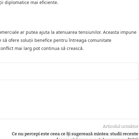
i diplomatice mai eficiente.
r comerciale ar putea ajuta la atenuarea tensiunilor. Aceasta impune
e să ofere soluții benefice pentru întreaga comunitate
conflict mai larg pot continua să crească.
Articolul următor
Ce nu percepi este ceea ce îți sugerează mintea: studii recente