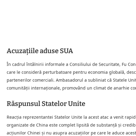
Acuzațiile aduse SUA
În cadrul întâlnirii informale a Consiliului de Securitate, Fu C
care le consideră perturbatoare pentru economia globală, descr
partenerilor comerciali. Ambasadorul a subliniat că Statele Un
comunității internaționale, promovând un climat de anarhie co
Răspunsul Statelor Unite
Reacția reprezentantei Statelor Unite la acest atac a venit rapid
organizate de China este complet lipsită de substanță și credibi
acțiunilor Chinei și nu asupra acuzațiilor pe care le aduce acest