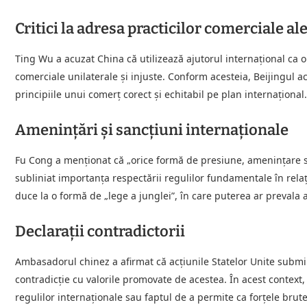
Critici la adresa practicilor comerciale al
Ting Wu a acuzat China că utilizează ajutorul internațional ca o 
comerciale unilaterale și injuste. Conform acesteia, Beijingul 
principiile unui comerț corect și echitabil pe plan internațional.
Amenințări și sancțiuni internaționale
Fu Cong a menționat că „orice formă de presiune, amenințare sa
subliniat importanța respectării regulilor fundamentale în relaț
duce la o formă de „lege a junglei”, în care puterea ar prevala 
Declarații contradictorii
Ambasadorul chinez a afirmat că acțiunile Statelor Unite submi
contradicție cu valorile promovate de acestea. În acest context,
regulilor internaționale sau faptul de a permite ca forțele brute