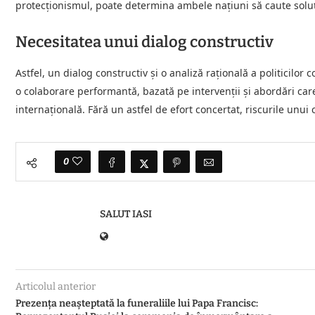
protecționismul, poate determina ambele națiuni să caute soluți
Necesitatea unui dialog constructiv
Astfel, un dialog constructiv și o analiză rațională a politicilo
o colaborare performantă, bazată pe intervenții și abordări car
internațională. Fără un astfel de efort concertat, riscurile unui 
0
SALUT IASI
Articolul anterior
Prezența neașteptată la funeraliile lui Papa Francisc: