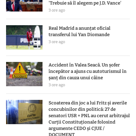
'Trebuie să îl alegem pe J.D. Vance'
3 ore ago
Real Madrid a anunțat oficial
transferul lui Yan Diomande
3 ore ago
Accident în Valea Seacă. Un șofer
începător a ajuns cu autoturismul în
șanț din cauza unui câine
3 ore ago
Scoaterea din joc a lui Fritz și averile
concubinilor din politică: 27 de
senatori USR + PNL au cerut arbitrajul
Curții Constituționale folosind
argumente CEDO și CJUE /
DOCUMENT