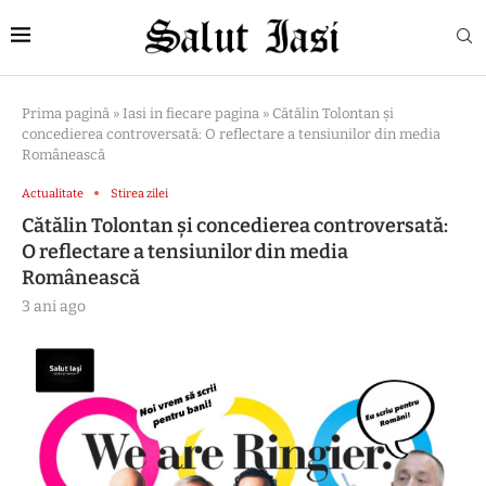
Prima pagină
»
Iasi in fiecare pagina
»
Cătălin Tolontan și
concedierea controversată: O reflectare a tensiunilor din media
Românească
Actualitate
Stirea zilei
Cătălin Tolontan și concedierea controversată:
O reflectare a tensiunilor din media
Românească
3 ani ago