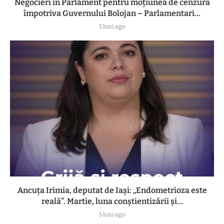
Negocieri în Parlament pentru moțiunea de cenzură
împotriva Guvernului Bolojan – Parlamentari...
5 luni ago
Ancuța Irimia, deputat de Iași: „Endometrioza este
reală”. Martie, luna conștientizării și...
5 luni ago