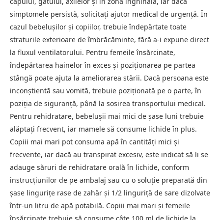
capului, gâtului, axilelor şi în zona inghinală, iar dacă
simptomele persistă, solicitaţi ajutor medical de urgenţă. În
cazul bebeluşilor şi copiilor, trebuie îndepărtate toate
straturile exterioare de îmbrăcăminte, fără a-i expune direct
la fluxul ventilatorului. Pentru femeile însărcinate,
îndepărtarea hainelor în exces şi poziţionarea pe partea
stângă poate ajuta la ameliorarea stării. Dacă persoana este
inconştientă sau vomită, trebuie poziţionată pe o parte, în
poziţia de siguranţă, până la sosirea transportului medical.
Pentru rehidratare, bebeluşii mai mici de şase luni trebuie
alăptaţi frecvent, iar mamele să consume lichide în plus.
Copiii mai mari pot consuma apă în cantităţi mici şi
frecvente, iar dacă au transpirat excesiv, este indicat să li se
adauge săruri de rehidratare orală în lichide, conform
instrucţiunilor de pe ambalaj sau cu o soluţie preparată din
şase linguriţe rase de zahăr şi 1/2 linguriţă de sare dizolvate
într-un litru de apă potabilă. Copiii mai mari şi femeile
însărcinate trebuie să consume câte 100 ml de lichide la