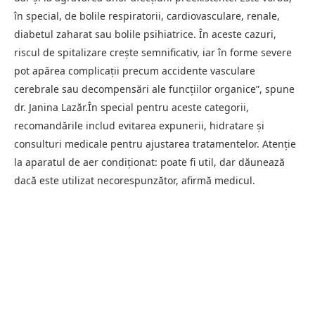
în special, de bolile respiratorii, cardiovasculare, renale,
diabetul zaharat sau bolile psihiatrice. În aceste cazuri,
riscul de spitalizare creşte semnificativ, iar în forme severe
pot apărea complicaţii precum accidente vasculare
cerebrale sau decompensări ale funcţiilor organice”, spune
dr. Janina Lazăr.În special pentru aceste categorii,
recomandările includ evitarea expunerii, hidratare şi
consulturi medicale pentru ajustarea tratamentelor. Atenţie
la aparatul de aer condiţionat: poate fi util, dar dăunează
dacă este utilizat necorespunzător, afirmă medicul.