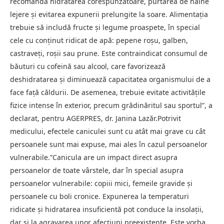
recomandă hidratarea corespunzătoare, purtarea de haine
lejere şi evitarea expunerii prelungite la soare. Alimentaţia
trebuie să includă fructe şi legume proaspete, în special
cele cu conţinut ridicat de apă: pepene roşu, galben,
castraveţi, roşii sau prune. Este contraindicat consumul de
băuturi cu cofeină sau alcool, care favorizează
deshidratarea şi diminuează capacitatea organismului de a
face faţă căldurii. De asemenea, trebuie evitate activităţile
fizice intense în exterior, precum grădinăritul sau sportul”, a
declarat, pentru AGERPRES, dr. Janina Lazăr.Potrivit
medicului, efectele caniculei sunt cu atât mai grave cu cât
persoanele sunt mai expuse, mai ales în cazul persoanelor
vulnerabile.”Canicula are un impact direct asupra
persoanelor de toate vârstele, dar în special asupra
persoanelor vulnerabile: copiii mici, femeile gravide şi
persoanele cu boli cronice. Expunerea la temperaturi
ridicate şi hidratarea insuficientă pot conduce la insolaţii,
dar şi la agravarea unor afecţiuni preexistente. Este vorba,