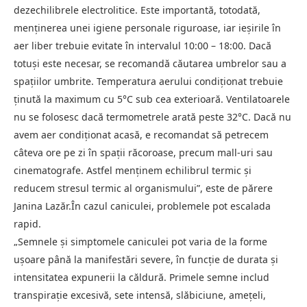
dezechilibrele electrolitice. Este importantă, totodată,
menţinerea unei igiene personale riguroase, iar ieşirile în
aer liber trebuie evitate în intervalul 10:00 – 18:00. Dacă
totuşi este necesar, se recomandă căutarea umbrelor sau a
spaţiilor umbrite. Temperatura aerului condiţionat trebuie
ţinută la maximum cu 5°C sub cea exterioară. Ventilatoarele
nu se folosesc dacă termometrele arată peste 32°C. Dacă nu
avem aer condiţionat acasă, e recomandat să petrecem
câteva ore pe zi în spaţii răcoroase, precum mall-uri sau
cinematografe. Astfel menţinem echilibrul termic şi
reducem stresul termic al organismului”, este de părere
Janina Lazăr.În cazul caniculei, problemele pot escalada
rapid.
„Semnele şi simptomele caniculei pot varia de la forme
uşoare până la manifestări severe, în funcţie de durata şi
intensitatea expunerii la căldură. Primele semne includ
transpiraţie excesivă, sete intensă, slăbiciune, ameţeli,