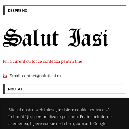
DESPRE NOI
Fii la curent cu tot ce conteaza pentru tine
Email:
contact@salutiasi.ro
NOUTATI
SUA alocă 3 miliarde de dolari pentru minerale critice. Finanțare
pentru o mină de scandiu din Australia
Site-ul nostru web folosește fișiere cookie pentru a vă
îmbunătăți și personaliza experiența. Poate include, de
Ucraina lovește două rafinării din Rusia într-un atac cu aproape 400 de
asemenea, fișiere cookie de la terți, cum ar fi Google
drone