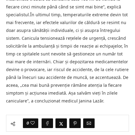
fiecare cinci minute până când se simt mai bine”, explică
specialistul.În ultimul timp, temperaturile extreme devin tot
mai frecvente, iar efectele valurilor de căldură se resimt nu
doar asupra sănătăţii individuale, ci şi asupra întregului
sistem. Canicula tensionează reţelele de urgenţă, crescând
solicitările la ambulanţă şi timpii de reacţie ai echipajelor, în
timp ce spitalele sunt nevoite să gestioneze un număr tot
mai mare de internări. Chiar şi depozitarea medicamentelor
devine o provocare, iar riscul de accidente, de la cele rutiere
până la înecuri sau accidente de muncă, se accentuează. De
aceea, „cea mai bună prevenţie rămâne atenţia la fiecare
simptom şi acţiunea imediată. Aşa salvăm vieţi în zilele
caniculare”, a concluzionat medicul Janina Lazăr.
0