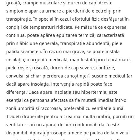
greaţă, crampe musculare şi dureri de cap. Aceste
simptome apar ca urmare a pierderii de electroliţi prin
transpiraţie, în special în cazul efortului fizic desfăşurat în
condiţii de temperaturi ridicate. Pe măsură ce expunerea
continuă, poate apărea epuizarea termică, caracterizată
prin slăbiciune generală, transpiraţie abundentă, piele
palidă şi ameţeli. În cazuri mai grave, se poate instala
insolaţia, o urgenţă medicală, manifestată prin febră mare,
piele roşie şi uscată, dureri de cap severe, confuzie,
convulsii şi chiar pierderea cunoştinţei”, susţine medicul.Iar
dacă apare insolaţia, intervenţia rapidă poate face
diferenţa.”Dacă apare insolaţia sau hipertermia, este
esenţial ca persoana afectată să fie mutată imediat într-o
zonă umbrită şi răcoroasă, preferabil cu ventilaţie bună.
Trageţi draperiile pentru a crea mai multă umbră, porniţi un
ventilator sau un aparat de aer condiţionat, dacă este
disponibil. Aplicaţi prosoape umede pe pielea de la nivelul