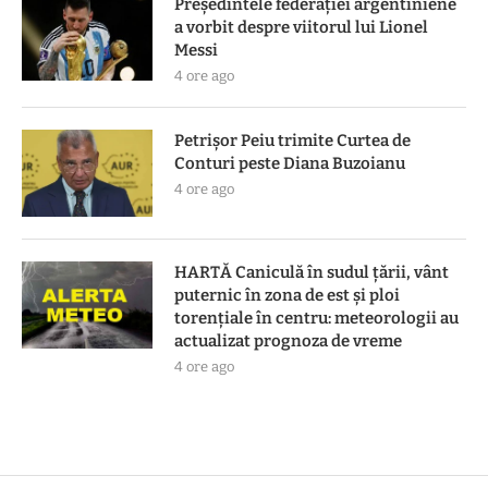
Președintele federației argentiniene
a vorbit despre viitorul lui Lionel
Messi
4 ore ago
Petrișor Peiu trimite Curtea de
Conturi peste Diana Buzoianu
4 ore ago
HARTĂ Caniculă în sudul țării, vânt
puternic în zona de est și ploi
torențiale în centru: meteorologii au
actualizat prognoza de vreme
4 ore ago