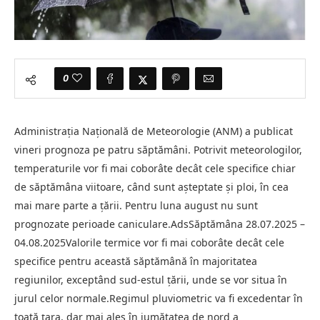
0
Administraţia Naţională de Meteorologie (ANM) a publicat
vineri prognoza pe patru săptămâni. Potrivit meteorologilor,
temperaturile vor fi mai coborâte decât cele specifice chiar
de săptămâna viitoare, când sunt aşteptate şi ploi, în cea
mai mare parte a ţării. Pentru luna august nu sunt
prognozate perioade caniculare.AdsSăptămâna 28.07.2025 –
04.08.2025Valorile termice vor fi mai coborâte decât cele
specifice pentru această săptămână în majoritatea
regiunilor, exceptând sud-estul ţării, unde se vor situa în
jurul celor normale.Regimul pluviometric va fi excedentar în
toată ţara, dar mai ales în jumătatea de nord a