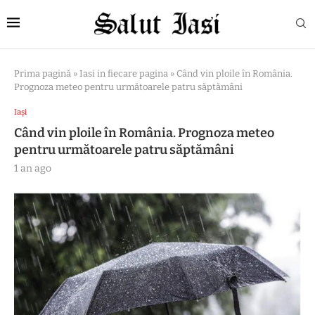
Prima pagină
»
Iasi in fiecare pagina
»
Când vin ploile în România.
Prognoza meteo pentru următoarele patru săptămâni
Iași
Când vin ploile în România. Prognoza meteo
pentru următoarele patru săptămâni
1 an ago