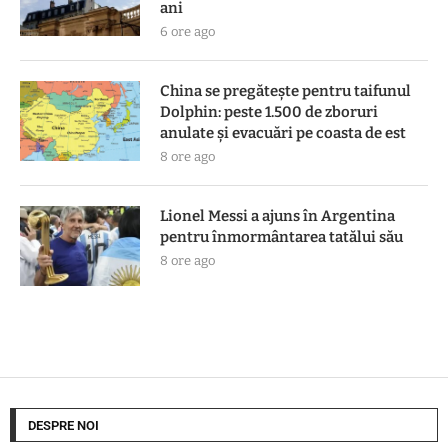
ani
6 ore ago
China se pregătește pentru taifunul
Dolphin: peste 1.500 de zboruri
anulate și evacuări pe coasta de est
8 ore ago
Lionel Messi a ajuns în Argentina
pentru înmormântarea tatălui său
8 ore ago
DESPRE NOI