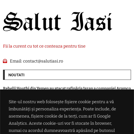
Fii la curent cu tot ce conteaza pentru tine
Email:
contact@salutiasi.ro
NOUTATI
Rebelii Houthi din Yemen au atacat rafinăria Jazan a companiei Aramco
din Arabia Saudită
Site-ul nostru web folosește fișiere cookie pentru a vă
îmbunătăți și personaliza experiența. Poate include, de
Iranul avertizează că Strâmtoarea Ormuz va rămâne închisă până când
SUA va accepta "toate condiţiile" puse de Teheran
asemenea, fișiere cookie de la terți, cum ar fi Google
Analytics. Aceste cookie-uri vor fi stocate în browser,
numai cu acordul dumneavoastră apăsând pe butonul
Rata șomajului din Franța a ajuns la cel mai ridicat nivel din ultimii șase