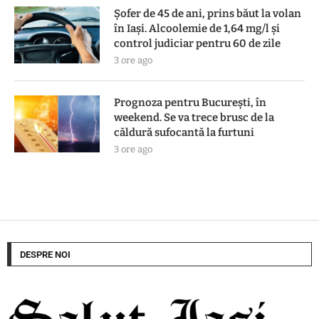
Șofer de 45 de ani, prins băut la volan
în Iași. Alcoolemie de 1,64 mg/l și
control judiciar pentru 60 de zile
3 ore ago
Prognoza pentru București, în
weekend. Se va trece brusc de la
căldură sufocantă la furtuni
3 ore ago
DESPRE NOI