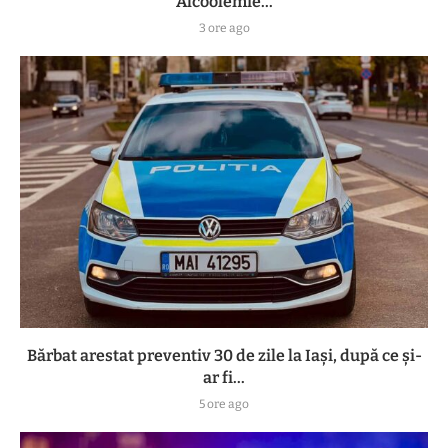
Alcoolemie...
3 ore ago
Bărbat arestat preventiv 30 de zile la Iași, după ce și-
ar fi...
5 ore ago