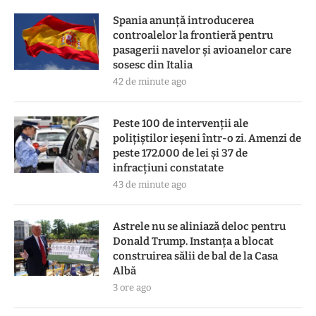
Spania anunță introducerea
controalelor la frontieră pentru
pasagerii navelor și avioanelor care
sosesc din Italia
42 de minute ago
Peste 100 de intervenții ale
polițiștilor ieșeni într-o zi. Amenzi de
peste 172.000 de lei și 37 de
infracțiuni constatate
43 de minute ago
Astrele nu se aliniază deloc pentru
Donald Trump. Instanța a blocat
construirea sălii de bal de la Casa
Albă
3 ore ago