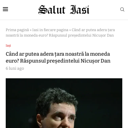
Prima pagină
»
Iasi in fiecare pagina
»
Când ar putea adera țara
noastră la moneda euro? Răspunsul președintelui Nicușor Dan
Iași
Când ar putea adera țara noastră la moneda
euro? Răspunsul președintelui Nicușor Dan
6 luni ago