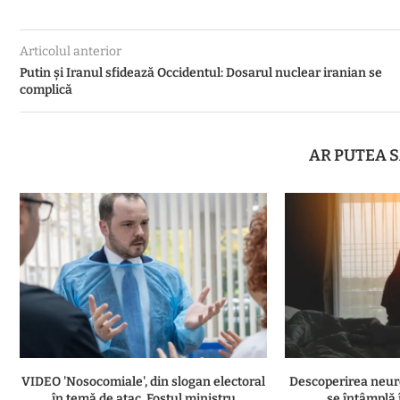
Articolul anterior
Putin și Iranul sfidează Occidentul: Dosarul nuclear iranian se
complică
AR PUTEA S
VIDEO 'Nosocomiale', din slogan electoral
Descoperirea neuro
în temă de atac. Fostul ministru
se întâmplă î