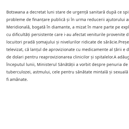
Botswana a decretat luni stare de urgenţă sanitară după ce sp
probleme de finanţare publică şi în urma reducerii ajutorului a
Meridională, bogată în diamante, a mizat în mare parte pe exp
cu dificultăţi persistente care i-au afectat veniturile provenite
locuitori pradă şomajului şi nivelurilor ridicate de sărăcie.Pre
televizat, că lanţul de aprovizionate cu medicamente al ţării e 
de dolari pentru reaprovizionarea clinicilor şi spitalelor.A ad
începutul lunii, Ministerul Sănătăţii a vorbit despre penuria d
tuberculozei, astmului, cele pentru sănătate mintală şi sexuală 
fi amânate.