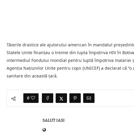
Tăierile drastice ale ajutorului american în mandatul preşedint
Statele Unite finanţau o treime din lupta împotriva HIV în Botsw
intermediul Fondului mondial pentru luptă împotriva malariei ş
Agenţia Naţiunilor Unite pentru copii (UNICEF) a declarat că ”
sanitare din această ţară.
0
SALUT IASI