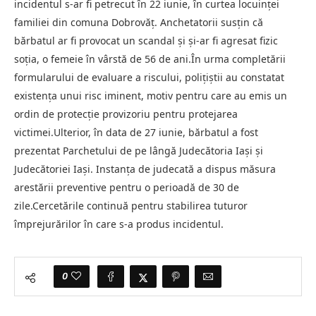
incidentul s-ar fi petrecut în 22 iunie, în curtea locuinței
familiei din comuna Dobrovăț. Anchetatorii susțin că
bărbatul ar fi provocat un scandal și și-ar fi agresat fizic
soția, o femeie în vârstă de 56 de ani.În urma completării
formularului de evaluare a riscului, polițiștii au constatat
existența unui risc iminent, motiv pentru care au emis un
ordin de protecție provizoriu pentru protejarea
victimei.Ulterior, în data de 27 iunie, bărbatul a fost
prezentat Parchetului de pe lângă Judecătoria Iași și
Judecătoriei Iași. Instanța de judecată a dispus măsura
arestării preventive pentru o perioadă de 30 de
zile.Cercetările continuă pentru stabilirea tuturor
împrejurărilor în care s-a produs incidentul.
0