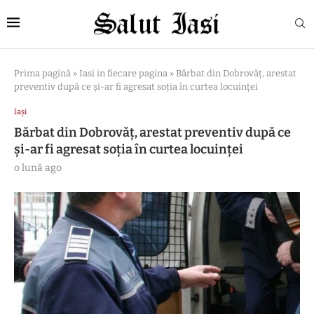
Prima pagină
»
Iasi in fiecare pagina
»
Bărbat din Dobrovăț, arestat
preventiv după ce și-ar fi agresat soția în curtea locuinței
Iași
Bărbat din Dobrovăț, arestat preventiv după ce
și-ar fi agresat soția în curtea locuinței
o lună ago