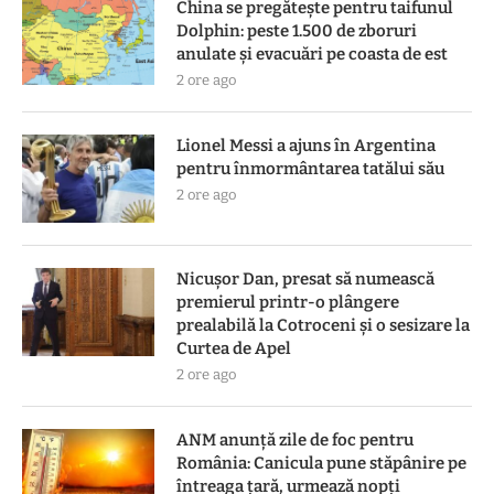
China se pregătește pentru taifunul
Dolphin: peste 1.500 de zboruri
anulate și evacuări pe coasta de est
2 ore ago
Lionel Messi a ajuns în Argentina
pentru înmormântarea tatălui său
2 ore ago
Nicușor Dan, presat să numească
premierul printr-o plângere
prealabilă la Cotroceni și o sesizare la
Curtea de Apel
2 ore ago
ANM anunță zile de foc pentru
România: Canicula pune stăpânire pe
întreaga țară, urmează nopți