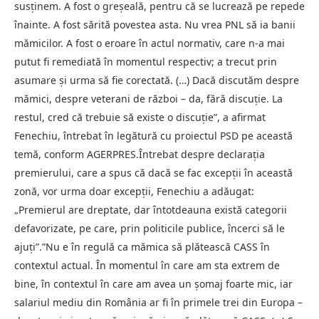
susţinem. A fost o greşeală, pentru că se lucrează pe repede
înainte. A fost sărită povestea asta. Nu vrea PNL să ia banii
mămicilor. A fost o eroare în actul normativ, care n-a mai
putut fi remediată în momentul respectiv; a trecut prin
asumare şi urma să fie corectată. (…) Dacă discutăm despre
mămici, despre veterani de război – da, fără discuţie. La
restul, cred că trebuie să existe o discuţie”, a afirmat
Fenechiu, întrebat în legătură cu proiectul PSD pe această
temă, conform AGERPRES.Întrebat despre declaraţia
premierului, care a spus că dacă se fac excepţii în această
zonă, vor urma doar excepţii, Fenechiu a adăugat:
„Premierul are dreptate, dar întotdeauna există categorii
defavorizate, pe care, prin politicile publice, încerci să le
ajuţi”.”Nu e în regulă ca mămica să plătească CASS în
contextul actual. În momentul în care am sta extrem de
bine, în contextul în care am avea un şomaj foarte mic, iar
salariul mediu din România ar fi în primele trei din Europa –