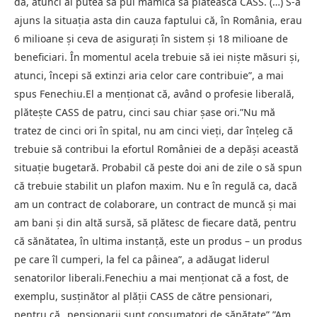
da, atunci ai putea să pui mămica să plătească CASS. (…) S-a
ajuns la situaţia asta din cauza faptului că, în România, erau
6 milioane şi ceva de asiguraţi în sistem şi 18 milioane de
beneficiari. În momentul acela trebuie să iei nişte măsuri şi,
atunci, începi să extinzi aria celor care contribuie”, a mai
spus Fenechiu.El a menţionat că, având o profesie liberală,
plăteşte CASS de patru, cinci sau chiar şase ori.”Nu mă
tratez de cinci ori în spital, nu am cinci vieţi, dar înţeleg că
trebuie să contribui la efortul României de a depăşi această
situaţie bugetară. Probabil că peste doi ani de zile o să spun
că trebuie stabilit un plafon maxim. Nu e în regulă ca, dacă
am un contract de colaborare, un contract de muncă şi mai
am bani şi din altă sursă, să plătesc de fiecare dată, pentru
că sănătatea, în ultima instanţă, este un produs – un produs
pe care îl cumperi, la fel ca pâinea”, a adăugat liderul
senatorilor liberali.Fenechiu a mai menţionat că a fost, de
exemplu, susţinător al plăţii CASS de către pensionari,
pentru că „pensionarii sunt consumatori de sănătate”.”Am