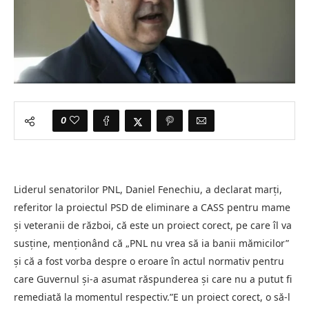
0
Liderul senatorilor PNL, Daniel Fenechiu, a declarat marţi,
referitor la proiectul PSD de eliminare a CASS pentru mame
şi veteranii de război, că este un proiect corect, pe care îl va
susţine, menţionând că „PNL nu vrea să ia banii mămicilor”
şi că a fost vorba despre o eroare în actul normativ pentru
care Guvernul şi-a asumat răspunderea şi care nu a putut fi
remediată la momentul respectiv.”E un proiect corect, o să-l