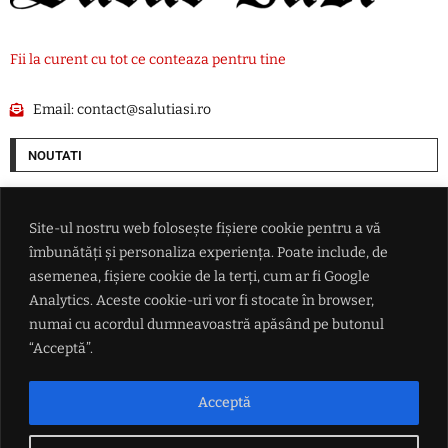
Fii la curent cu tot ce conteaza pentru tine
Email:
contact@salutiasi.ro
NOUTATI
China se pregătește pentru taifunul Dolphin: peste 1.500 de zboruri
anulate și evacuări pe coasta de est
Site-ul nostru web folosește fișiere cookie pentru a vă
îmbunătăți și personaliza experiența. Poate include, de
Lionel Messi a ajuns în Argentina pentru înmormântarea tatălui său
asemenea, fișiere cookie de la terți, cum ar fi Google
Analytics. Aceste cookie-uri vor fi stocate în browser,
numai cu acordul dumneavoastră apăsând pe butonul
Nicușor Dan, presat să numească premierul printr-o plângere
prealabilă la Cotroceni și o sesizare la Curtea de Apel
“Acceptă”.
ANM anunță zile de foc pentru România: Canicula pune stăpânire pe
Acceptă
întreaga țară, urmează nopți tropicale și disconfort termic ridicat