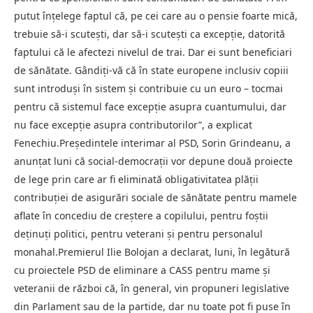
putut înţelege faptul că, pe cei care au o pensie foarte mică,
trebuie să-i scuteşti, dar să-i scuteşti ca excepţie, datorită
faptului că le afectezi nivelul de trai. Dar ei sunt beneficiari
de sănătate. Gândiţi-vă că în state europene inclusiv copiii
sunt introduşi în sistem şi contribuie cu un euro – tocmai
pentru că sistemul face excepţie asupra cuantumului, dar
nu face excepţie asupra contributorilor”, a explicat
Fenechiu.Preşedintele interimar al PSD, Sorin Grindeanu, a
anunţat luni că social-democraţii vor depune două proiecte
de lege prin care ar fi eliminată obligativitatea plăţii
contribuţiei de asigurări sociale de sănătate pentru mamele
aflate în concediu de creştere a copilului, pentru foştii
deţinuţi politici, pentru veterani şi pentru personalul
monahal.Premierul Ilie Bolojan a declarat, luni, în legătură
cu proiectele PSD de eliminare a CASS pentru mame şi
veteranii de război că, în general, vin propuneri legislative
din Parlament sau de la partide, dar nu toate pot fi puse în