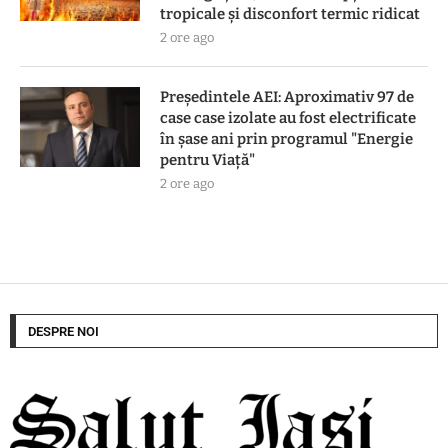
tropicale și disconfort termic ridicat
2 ore ago
Preşedintele AEI: Aproximativ 97 de
case case izolate au fost electrificate
în şase ani prin programul "Energie
pentru Viaţă"
2 ore ago
DESPRE NOI