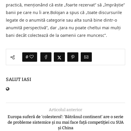
practică, menţionând că este „foarte rezervat” să „împrăştie”
banii pe care nu îi are.Bolojan a spus că „toate discursurile
legate de o anumită categorie sau alta sună bine dintr-o
anumită perspectivă”, dar „ţara nu poate cheltui mai mulţi
bani decât colectează de la oamenii care muncesc”.
0
SALUT IASI
Articolul anterior
Europa suferă de ‘colesterol’: ‘Bătrânul continent’ are o serie
de probleme sistemice și nu mai face față competiției cu SUA
și China