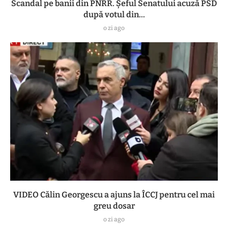
Scandal pe banii din PNRR. Șeful Senatului acuză PSD
după votul din...
o zi ago
VIDEO Călin Georgescu a ajuns la ÎCCJ pentru cel mai
greu dosar
o zi ago