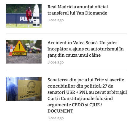
Real Madrid a anunțat oficial
transferul lui Yan Diomande
3 ore ago
Accident în Valea Seacă. Un șofer
începător a ajuns cu autoturismul în
șanț din cauza unui câine
3 ore ago
Scoaterea din joc a lui Fritz și averile
concubinilor din politică: 27 de
senatori USR + PNL au cerut arbitrajul
Curții Constituționale folosind
argumente CEDO și CJUE /
DOCUMENT
3 ore ago