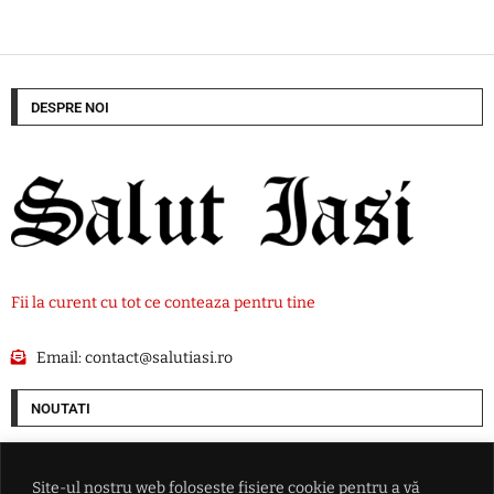
DESPRE NOI
Fii la curent cu tot ce conteaza pentru tine
Email:
contact@salutiasi.ro
NOUTATI
Extrema dreaptă câștigă teren în Germania: AfD își mărește avansul
față de blocul de centru-dreapta al lui Friedrich Merz
Site-ul nostru web folosește fișiere cookie pentru a vă