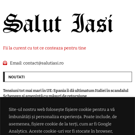
Fii la curent cu tot ce conteaza pentru tine
Email:
contact@salutiasi.ro
NOUTATI
Tensiuni tot mai mari în UE: Spania îi dă ultimatum Italiei în scandalul
Schengen și amenință cu măsuri de retorsiune
Site-ul nostru web folosește fișiere cookie pentru a vă
Bărbat încarcerat după o condamnare pentru conducere sub influența
îmbunătăți și personaliza experiența. Poate include, de
alcoolului. Tânără cercetată pentru furt dintr-un magazin din Iași
asemenea, fișiere cookie de la terți, cum ar fi Google
Analytics. Aceste cookie-uri vor fi stocate în browser,
Fernando Alonso cere un nou contract de 80 de milioane de euro la