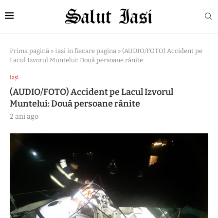
Prima pagină
»
Iasi in fiecare pagina
»
(AUDIO/FOTO) Accident pe
Lacul Izvorul Muntelui: Două persoane rănite
Iași
(AUDIO/FOTO) Accident pe Lacul Izvorul
Muntelui: Două persoane rănite
2 ani ago