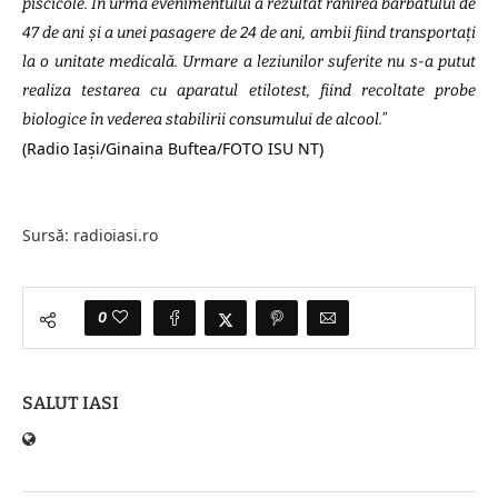
piscicole. În urma evenimentului a rezultat rănirea bărbatului de
47 de ani și a unei pasagere de 24 de ani, ambii fiind transportați
la o unitate medicală. Urmare a leziunilor suferite nu s-a putut
realiza testarea cu aparatul etilotest, fiind recoltate probe
biologice în vederea stabilirii consumului de alcool.”
(Radio Iaşi/Ginaina Buftea/FOTO ISU NT)
Sursă: radioiasi.ro
0
SALUT IASI