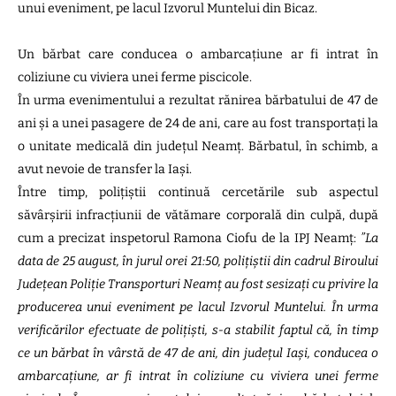
unui eveniment, pe lacul Izvorul Muntelui din Bicaz.
Un bărbat care conducea o ambarcațiune ar fi intrat în
coliziune cu viviera unei ferme piscicole.
În urma evenimentului a rezultat rănirea bărbatului de 47 de
ani și a unei pasagere de 24 de ani, care au fost transportați la
o unitate medicală din județul Neamț. Bărbatul, în schimb, a
avut nevoie de transfer la Iași.
Între timp, polițiștii continuă cercetările sub aspectul
săvârșirii infracțiunii de vătămare corporală din culpă, după
cum a precizat inspetorul Ramona Ciofu de la IPJ Neamț:
”La
data de 25 august, în jurul orei 21:50, polițiștii din cadrul Biroului
Județean Poliție Transporturi Neamț au fost sesizați cu privire la
producerea unui eveniment pe lacul Izvorul Muntelui. În urma
verificărilor efectuate de polițiști, s-a stabilit faptul că, în timp
ce un bărbat în vârstă de 47 de ani, din județul Iași, conducea o
ambarcațiune, ar fi intrat în coliziune cu viviera unei ferme