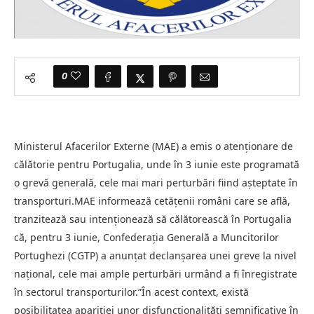
0
Ministerul Afacerilor Externe (MAE) a emis o atenţionare de
călătorie pentru Portugalia, unde în 3 iunie este programată
o grevă generală, cele mai mari perturbări fiind aşteptate în
transporturi.MAE informează cetăţenii români care se află,
tranzitează sau intenţionează să călătorească în Portugalia
că, pentru 3 iunie, Confederaţia Generală a Muncitorilor
Portughezi (CGTP) a anunţat declanşarea unei greve la nivel
naţional, cele mai ample perturbări urmând a fi înregistrate
în sectorul transporturilor.”În acest context, există
posibilitatea apariţiei unor disfuncţionalităţi semnificative în