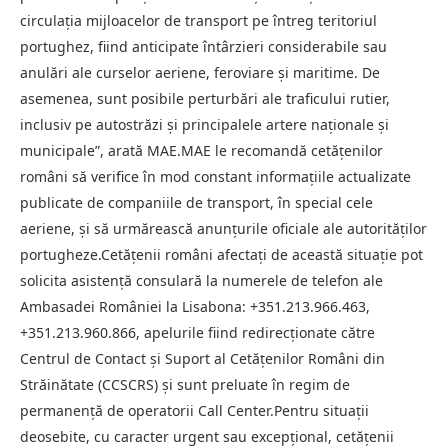
circulaţia mijloacelor de transport pe întreg teritoriul
portughez, fiind anticipate întârzieri considerabile sau
anulări ale curselor aeriene, feroviare şi maritime. De
asemenea, sunt posibile perturbări ale traficului rutier,
inclusiv pe autostrăzi şi principalele artere naţionale şi
municipale”, arată MAE.MAE le recomandă cetăţenilor
români să verifice în mod constant informaţiile actualizate
publicate de companiile de transport, în special cele
aeriene, şi să urmărească anunţurile oficiale ale autorităţilor
portugheze.Cetăţenii români afectaţi de această situaţie pot
solicita asistenţă consulară la numerele de telefon ale
Ambasadei României la Lisabona: +351.213.966.463,
+351.213.960.866, apelurile fiind redirecţionate către
Centrul de Contact şi Suport al Cetăţenilor Români din
Străinătate (CCSCRS) şi sunt preluate în regim de
permanenţă de operatorii Call Center.Pentru situaţii
deosebite, cu caracter urgent sau excepţional, cetăţenii