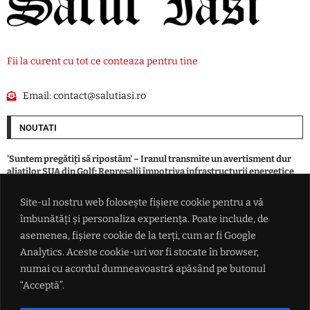
Fii la curent cu tot ce conteaza pentru tine
Email:
contact@salutiasi.ro
NOUTATI
'Suntem pregătiți să ripostăm' – Iranul transmite un avertisment dur
aliaților SUA din Golf: Represalii împotriva infrastructurii energetice
din întreaga regiune în cazul unui nou atac american
Site-ul nostru web folosește fișiere cookie pentru a vă
îmbunătăți și personaliza experiența. Poate include, de
Luna august va aduce temperaturi la care nu ne așteptam. Directorul
ANM anunță ce urmează după ploile din weekend
asemenea, fișiere cookie de la terți, cum ar fi Google
Analytics. Aceste cookie-uri vor fi stocate în browser,
numai cu acordul dumneavoastră apăsând pe butonul
Cum se poate rezolva criza prețurilor la carburanți. Este nevoie de un
singur telefon (Victor Ponta)
“Acceptă”.