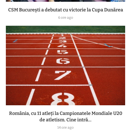
CSM București a debutat cu victorie la Cupa Dunărea
6 ore ago
România, cu 11 atleți la Campionatele Mondiale U20
de atletism. Cine intră...
14 ore ago