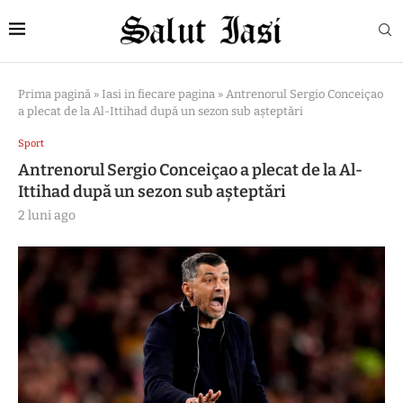
Prima pagină
»
Iasi in fiecare pagina
»
Antrenorul Sergio Conceiçao
a plecat de la Al-Ittihad după un sezon sub aşteptări
Sport
Antrenorul Sergio Conceiçao a plecat de la Al-
Ittihad după un sezon sub aşteptări
2 luni ago