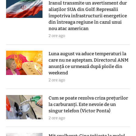
Iranul transmite un avertisment dur
aliaților SUA din Golf: Represalii
împotriva infrastructurii energetice
din întreaga regiune în cazul unui
nou atac american
2 ore ago
Luna august va aduce temperaturi la
care nu ne așteptam. Directorul ANM
anunță ce urmează după ploile din
weekend
2 ore ago
Cum se poate rezolva criza prețurilor
la carburanți. Este nevoie de un
singur telefon (Victor Ponta)
2 ore ago