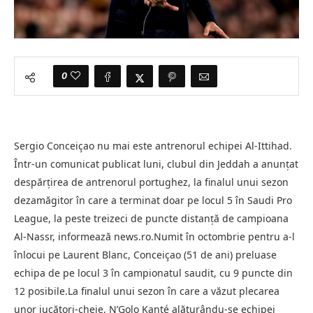
0
Sergio Conceiçao nu mai este antrenorul echipei Al-Ittihad.
Într-un comunicat publicat luni, clubul din Jeddah a anunţat
despărţirea de antrenorul portughez, la finalul unui sezon
dezamăgitor în care a terminat doar pe locul 5 în Saudi Pro
League, la peste treizeci de puncte distanţă de campioana
Al-Nassr, informează news.ro.Numit în octombrie pentru a-l
înlocui pe Laurent Blanc, Conceiçao (51 de ani) preluase
echipa de pe locul 3 în campionatul saudit, cu 9 puncte din
12 posibile.La finalul unui sezon în care a văzut plecarea
unor jucători-cheie, N’Golo Kanté alăturându-se echipei