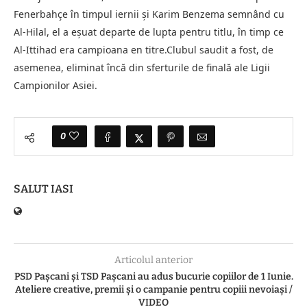
Fenerbahçe în timpul iernii şi Karim Benzema semnând cu
Al-Hilal, el a eşuat departe de lupta pentru titlu, în timp ce
Al-Ittihad era campioana en titre.Clubul saudit a fost, de
asemenea, eliminat încă din sferturile de finală ale Ligii
Campionilor Asiei.
0
SALUT IASI
Articolul anterior
PSD Pașcani și TSD Pașcani au adus bucurie copiilor de 1 Iunie.
Ateliere creative, premii și o campanie pentru copiii nevoiași /
VIDEO