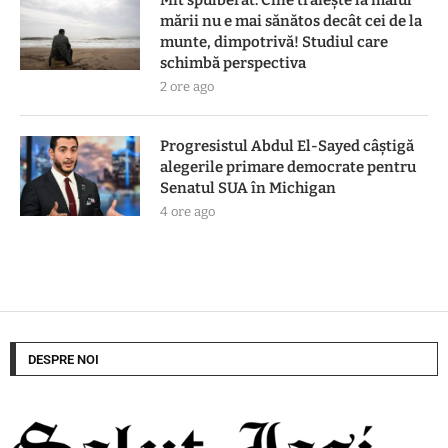
Mit spulberat: Cine trăiește la malul
mării nu e mai sănătos decât cei de la
munte, dimpotrivă! Studiul care
schimbă perspectiva
2 ore ago
Progresistul Abdul El-Sayed câștigă
alegerile primare democrate pentru
Senatul SUA în Michigan
4 ore ago
DESPRE NOI