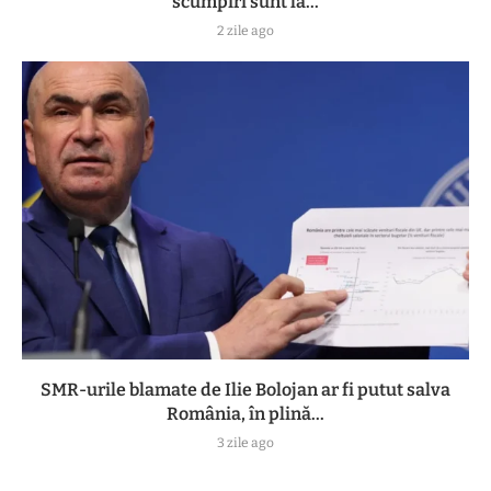
scumpiri sunt la...
2 zile ago
SMR-urile blamate de Ilie Bolojan ar fi putut salva
România, în plină...
3 zile ago