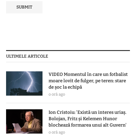
ULTIMELE ARTICOLE
VIDEO Momentul în care un fotbalist
moare lovit de fulger, pe teren: stare
de șoc la echipă
o oră ago
Ion Cristoiu: 'Există un interes uriaș.
Bolojan, Fritz și Kelemen Hunor
blochează formarea unui alt Guvern'
o oră ago