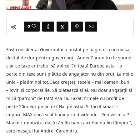
0
Fost consilier al Guvernului a postat pe pagina sa un mesaj
destul de dur pentru guvernanți. Andei Caramitru le spune
clar ce taxe ar trebui să aplice.”In toată Europa asta – o
parte din taxe sunt plătite de angajator nu din brut. La noi e
unic – plătim noi tot.Dacă creșteți taxele – măi oameni buni
– loviți și corporațiile. Să plătească și ei. Nu doar angajații și
micii “patroni” de IMM.Așa ca. Taxați firmele cu profit de
peste 20m eur pe an ok? Hai pe ăștia. Și făcut smart –
impozit MAX dacă scot banii prin dividende . Reinvestesc ?
Mai mic impozitul dacă rămân banii aici.Hai nu fiți tâmpiți.”,
este mesajul lui Andrei Caramitru.