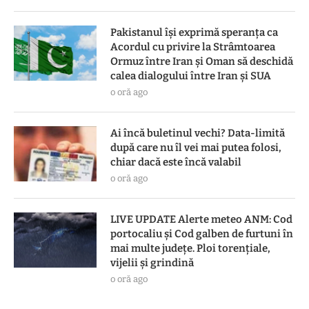
Pakistanul îşi exprimă speranţa ca
Acordul cu privire la Strâmtoarea
Ormuz între Iran şi Oman să deschidă
calea dialogului între Iran şi SUA
o oră ago
Ai încă buletinul vechi? Data-limită
după care nu îl vei mai putea folosi,
chiar dacă este încă valabil
o oră ago
LIVE UPDATE Alerte meteo ANM: Cod
portocaliu și Cod galben de furtuni în
mai multe județe. Ploi torențiale,
vijelii și grindină
o oră ago