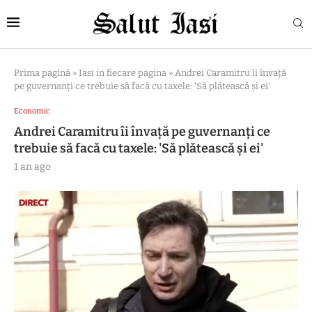
Prima pagină
»
Iasi in fiecare pagina
»
Andrei Caramitru îi învață
pe guvernanți ce trebuie să facă cu taxele: 'Să plătească și ei'
Economic
Andrei Caramitru îi învață pe guvernanți ce
trebuie să facă cu taxele: 'Să plătească și ei'
1 an ago