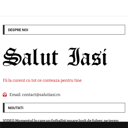
DESPRE NOI
Fii la curent cu tot ce conteaza pentru tine
Email:
contact@salutiasi.ro
NOUTATI
VIDEO Momentul în care un fotbalist moare lovit de fulger, pe teren:
stare de șoc la echipă