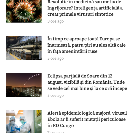
Revoluție în medicină sau motiv de
îngrijorare? Inteligența artificială a
creat primele virusuri sintetice
3 ore ago
În timp ce aproape toată Europa se
înarmează, patru ţări au ales altă cale
în faţa ameninţării ruse
5 ore ago
Eclipsa parțială de Soare din 12
august, vizibilă și din România. Unde
se vede cel mai bine și la ce oră începe
5 ore ago
Alertă epidemiologică majoră: virusul
Ebola ar fi suferit mutații periculoase
în RD Congo
7 ore ago