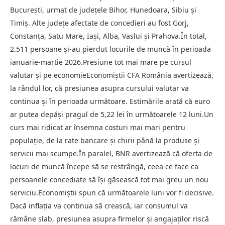
București, urmat de județele Bihor, Hunedoara, Sibiu și
Timiș. Alte județe afectate de concedieri au fost Gorj,
Constanța, Satu Mare, Iași, Alba, Vaslui și Prahova.În total,
2.511 persoane și-au pierdut locurile de muncă în perioada
ianuarie-martie 2026.Presiune tot mai mare pe cursul
valutar și pe economieEconomiștii CFA România avertizează,
la rândul lor, că presiunea asupra cursului valutar va
continua și în perioada următoare. Estimările arată că euro
ar putea depăși pragul de 5,22 lei în următoarele 12 luni.Un
curs mai ridicat ar însemna costuri mai mari pentru
populație, de la rate bancare și chirii până la produse și
servicii mai scumpe.În paralel, BNR avertizează că oferta de
locuri de muncă începe să se restrângă, ceea ce face ca
persoanele concediate să își găsească tot mai greu un nou
serviciu.Economiștii spun că următoarele luni vor fi decisive.
Dacă inflația va continua să crească, iar consumul va
rămâne slab, presiunea asupra firmelor și angajaților riscă