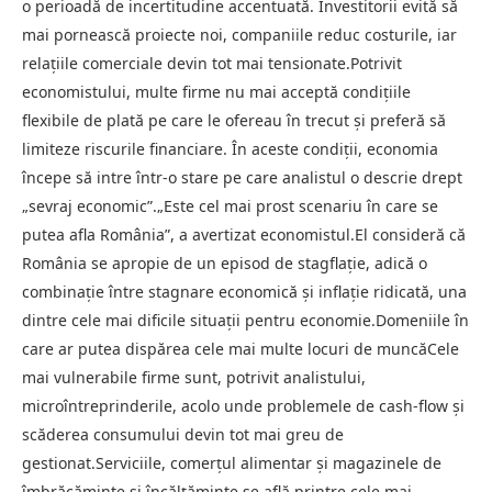
o perioadă de incertitudine accentuată. Investitorii evită să
mai pornească proiecte noi, companiile reduc costurile, iar
relațiile comerciale devin tot mai tensionate.Potrivit
economistului, multe firme nu mai acceptă condițiile
flexibile de plată pe care le ofereau în trecut și preferă să
limiteze riscurile financiare. În aceste condiții, economia
începe să intre într-o stare pe care analistul o descrie drept
„sevraj economic”.„Este cel mai prost scenariu în care se
putea afla România”, a avertizat economistul.El consideră că
România se apropie de un episod de stagflație, adică o
combinație între stagnare economică și inflație ridicată, una
dintre cele mai dificile situații pentru economie.Domeniile în
care ar putea dispărea cele mai multe locuri de muncăCele
mai vulnerabile firme sunt, potrivit analistului,
microîntreprinderile, acolo unde problemele de cash-flow și
scăderea consumului devin tot mai greu de
gestionat.Serviciile, comerțul alimentar și magazinele de
îmbrăcăminte și încălțăminte se află printre cele mai