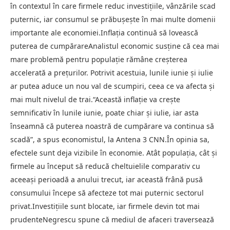
în contextul în care firmele reduc investițiile, vânzările scad
puternic, iar consumul se prăbușește în mai multe domenii
importante ale economiei.Inflația continuă să lovească
puterea de cumpărareAnalistul economic susține că cea mai
mare problemă pentru populație rămâne creșterea
accelerată a prețurilor. Potrivit acestuia, lunile iunie și iulie
ar putea aduce un nou val de scumpiri, ceea ce va afecta și
mai mult nivelul de trai.“Această inflație va crește
semnificativ în lunile iunie, poate chiar și iulie, iar asta
înseamnă că puterea noastră de cumpărare va continua să
scadă”, a spus economistul, la Antena 3 CNN.În opinia sa,
efectele sunt deja vizibile în economie. Atât populația, cât și
firmele au început să reducă cheltuielile comparativ cu
aceeași perioadă a anului trecut, iar această frână pusă
consumului începe să afecteze tot mai puternic sectorul
privat.Investițiile sunt blocate, iar firmele devin tot mai
prudenteNegrescu spune că mediul de afaceri traversează