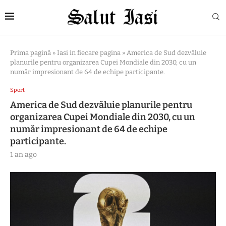
Prima pagină
»
Iasi in fiecare pagina
»
America de Sud dezvăluie
planurile pentru organizarea Cupei Mondiale din 2030, cu un
număr impresionant de 64 de echipe participante.
Sport
America de Sud dezvăluie planurile pentru
organizarea Cupei Mondiale din 2030, cu un
număr impresionant de 64 de echipe
participante.
1 an ago