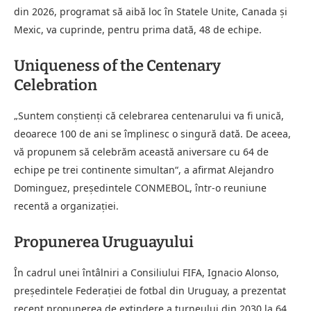
din 2026, programat să aibă loc în Statele Unite, Canada și
Mexic, va cuprinde, pentru prima dată, 48 de echipe.
Uniqueness of the Centenary
Celebration
„Suntem conștienți că celebrarea centenarului va fi unică,
deoarece 100 de ani se împlinesc o singură dată. De aceea,
vă propunem să celebrăm această aniversare cu 64 de
echipe pe trei continente simultan“, a afirmat Alejandro
Dominguez, președintele CONMEBOL, într-o reuniune
recentă a organizației.
Propunerea Uruguayului
În cadrul unei întâlniri a Consiliului FIFA, Ignacio Alonso,
președintele Federației de fotbal din Uruguay, a prezentat
recent propunerea de extindere a turneului din 2030 la 64