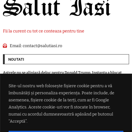
Fii la curent cu tot ce conteaza pentru tine
Email:
contact@salutiasi.ro
NOUTATI
Astrele nu se aliniază deloc pentru Donald Trump. Instanța a blocat
construirea sălii de bal de la Casa Albă
Site-ul nostru web folosește fișiere cookie pentru a vă
îmbunătăți și personaliza experiența. Poate include, de
Șofer de 45 de ani, prins băut la volan în Iași. Alcoolemie de 1,64 mg/l și
control judiciar pentru 60 de zile
asemenea, fișiere cookie de la terți, cum ar fi Google
Analytics. Aceste cookie-uri vor fi stocate în browser,
numai cu acordul dumneavoastră apăsând pe butonul
Prognoza pentru București, în weekend. Se va trece brusc de la căldură
sufocantă la furtuni
“Acceptă”.