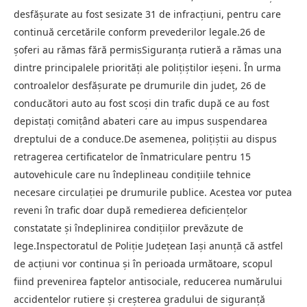
desfășurate au fost sesizate 31 de infracțiuni, pentru care
continuă cercetările conform prevederilor legale.26 de
șoferi au rămas fără permisSiguranța rutieră a rămas una
dintre principalele priorități ale polițiștilor ieșeni. În urma
controalelor desfășurate pe drumurile din județ, 26 de
conducători auto au fost scoși din trafic după ce au fost
depistați comițând abateri care au impus suspendarea
dreptului de a conduce.De asemenea, polițiștii au dispus
retragerea certificatelor de înmatriculare pentru 15
autovehicule care nu îndeplineau condițiile tehnice
necesare circulației pe drumurile publice. Acestea vor putea
reveni în trafic doar după remedierea deficiențelor
constatate și îndeplinirea condițiilor prevăzute de
lege.Inspectoratul de Poliție Județean Iași anunță că astfel
de acțiuni vor continua și în perioada următoare, scopul
fiind prevenirea faptelor antisociale, reducerea numărului
accidentelor rutiere și creșterea gradului de siguranță