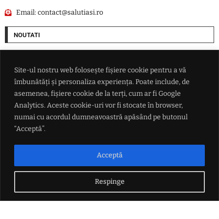
Email:
contact@salutiasi.ro
NOUTATI
Cum vrea SUA să pună mâna pe resursele Groenlandei. O companie ce
are legături cu Donald Trump începe goana după petrolul de sub gheață
Site-ul nostru web folosește fișiere cookie pentru a vă
îmbunătăți și personaliza experiența. Poate include, de
Ce i-a promis Aleksandar Vučić lui Zelenski în fața întregii lumi, dar și
asemenea, fișiere cookie de la terți, cum ar fi Google
ce refuză categoric
Analytics. Aceste cookie-uri vor fi stocate în browser,
numai cu acordul dumneavoastră apăsând pe butonul
Conflictul din Marea Neagră scapă de sub control: măsura radicală
“Acceptă”.
luată de Ankara după ce două nave au fost lovite de drone
Acceptă
Echipa de handbal feminin CSM Bucureşti a câştigat Cupa Dunărea
Respinge
LINK-URI UTILE
Politica de confidențialitate