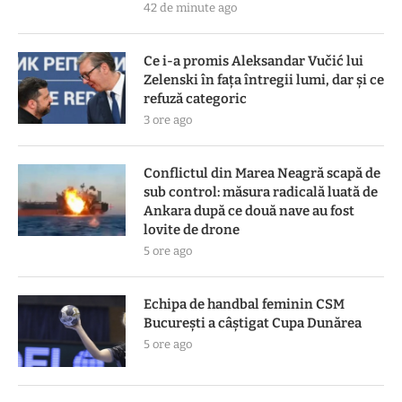
42 de minute ago
Ce i-a promis Aleksandar Vučić lui
Zelenski în fața întregii lumi, dar și ce
refuză categoric
3 ore ago
Conflictul din Marea Neagră scapă de
sub control: măsura radicală luată de
Ankara după ce două nave au fost
lovite de drone
5 ore ago
Echipa de handbal feminin CSM
Bucureşti a câştigat Cupa Dunărea
5 ore ago