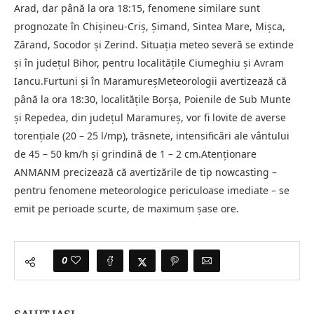
Arad, dar până la ora 18:15, fenomene similare sunt
prognozate în Chişineu-Criş, Şimand, Sintea Mare, Mişca,
Zărand, Socodor și Zerind. Situația meteo severă se extinde
și în județul Bihor, pentru localitățile Ciumeghiu și Avram
Iancu.Furtuni și în MaramureșMeteorologii avertizează că
până la ora 18:30, localitățile Borșa, Poienile de Sub Munte
și Repedea, din județul Maramureș, vor fi lovite de averse
torențiale (20 – 25 l/mp), trăsnete, intensificări ale vântului
de 45 – 50 km/h și grindină de 1 – 2 cm.Atenționare
ANMANM precizează că avertizările de tip nowcasting –
pentru fenomene meteorologice periculoase imediate – se
emit pe perioade scurte, de maximum șase ore.
0