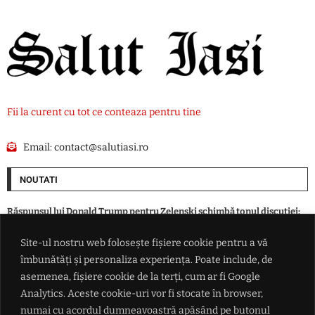
Fii la curent cu tot ce conteaza pentru tine
Email:
contact@salutiasi.ro
NOUTATI
Răspunsul lui Donald Trump pentru Zelenski schimbă tonul discuției:
„Și noi vrem rachete”
Site-ul nostru web folosește fișiere cookie pentru a vă
îmbunătăți și personaliza experiența. Poate include, de
Revoluție în medicină sau motiv de îngrijorare? Inteligența artificială a
creat primele virusuri sintetice
asemenea, fișiere cookie de la terți, cum ar fi Google
Analytics. Aceste cookie-uri vor fi stocate în browser,
numai cu acordul dumneavoastră apăsând pe butonul
În timp ce aproape toată Europa se înarmează, patru ţări au ales altă