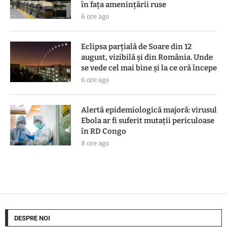
în faţa ameninţării ruse
6 ore ago
Eclipsa parțială de Soare din 12
august, vizibilă și din România. Unde
se vede cel mai bine și la ce oră începe
6 ore ago
Alertă epidemiologică majoră: virusul
Ebola ar fi suferit mutații periculoase
în RD Congo
8 ore ago
DESPRE NOI