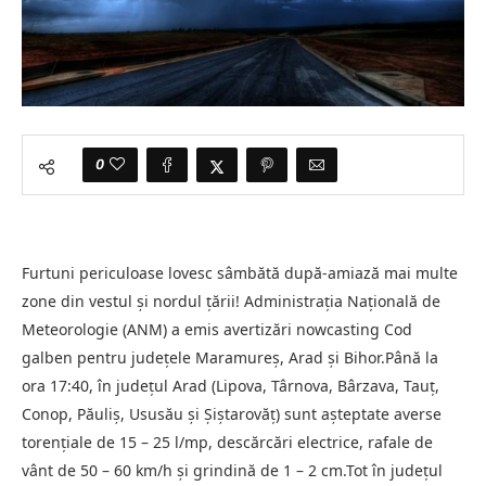
0
Furtuni periculoase lovesc sâmbătă după-amiază mai multe
zone din vestul și nordul țării! Administrația Națională de
Meteorologie (ANM) a emis avertizări nowcasting Cod
galben pentru județele Maramureș, Arad și Bihor.Până la
ora 17:40, în județul Arad (Lipova, Târnova, Bârzava, Tauț,
Conop, Păuliș, Ususău și Șiștarovăț) sunt așteptate averse
torențiale de 15 – 25 l/mp, descărcări electrice, rafale de
vânt de 50 – 60 km/h și grindină de 1 – 2 cm.Tot în județul