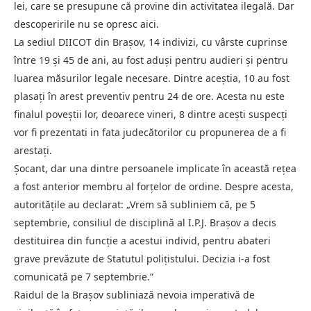
lei, care se presupune că provine din activitatea ilegală. Dar
descoperirile nu se opresc aici.
La sediul DIICOT din Brașov, 14 indivizi, cu vârste cuprinse
între 19 și 45 de ani, au fost aduși pentru audieri și pentru
luarea măsurilor legale necesare. Dintre aceștia, 10 au fost
plasați în arest preventiv pentru 24 de ore. Acesta nu este
finalul poveștii lor, deoarece vineri, 8 dintre acești suspecți
vor fi prezentati in fata judecătorilor cu propunerea de a fi
arestați.
Șocant, dar una dintre persoanele implicate în această rețea
a fost anterior membru al forțelor de ordine. Despre acesta,
autoritățile au declarat: „Vrem să subliniem că, pe 5
septembrie, consiliul de disciplină al I.P.J. Brașov a decis
destituirea din funcție a acestui individ, pentru abateri
grave prevăzute de Statutul polițistului. Decizia i-a fost
comunicată pe 7 septembrie.”
Raidul de la Brașov subliniază nevoia imperativă de