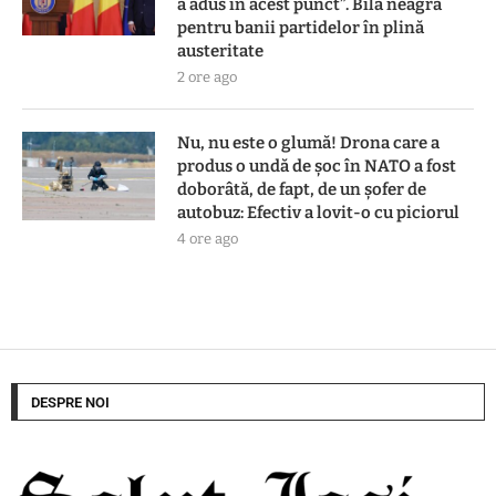
a adus în acest punct”. Bilă neagră
pentru banii partidelor în plină
austeritate
2 ore ago
Nu, nu este o glumă! Drona care a
produs o undă de șoc în NATO a fost
doborâtă, de fapt, de un șofer de
autobuz: Efectiv a lovit-o cu piciorul
4 ore ago
DESPRE NOI