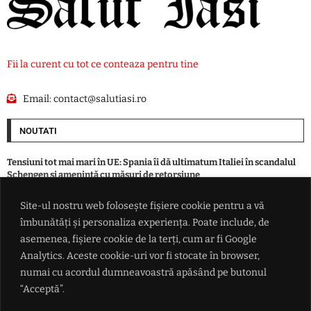
Fii la curent cu tot ce conteaza pentru tine
Email:
contact@salutiasi.ro
NOUTATI
Tensiuni tot mai mari în UE: Spania îi dă ultimatum Italiei în scandalul
Schengen și amenință cu măsuri de retorsiune
Site-ul nostru web folosește fișiere cookie pentru a vă
Bărbat încarcerat după o condamnare pentru conducere sub influența
îmbunătăți și personaliza experiența. Poate include, de
alcoolului. Tânără cercetată pentru furt dintr-un magazin din Iași
asemenea, fișiere cookie de la terți, cum ar fi Google
Analytics. Aceste cookie-uri vor fi stocate în browser,
Fernando Alonso cere un nou contract de 80 de milioane de euro la
numai cu acordul dumneavoastră apăsând pe butonul
Aston Martin
“Acceptă”.