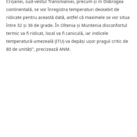
Crişanei, sud-vestul Transilvaniei, precum şi în Dobrogea
continentală, se vor înregistra temperaturi deosebit de
ridicate pentru această dată, astfel că maximele se vor situa
între 32 şi 36 de grade. În Oltenia şi Muntenia disconfortul
termic va fi ridicat, local va fi caniculă, iar indicele
temperatură-umezeală (ITU) va depăşi uşor pragul critic de
80 de unităţi”, precizează ANM.