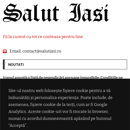
Fii la curent cu tot ce conteaza pentru tine
Email:
contact@salutiasi.ro
NOUTATI
Iranul anunță o listă de revendicări aproape imposibile: Condițiile pe
care SUA trebuie să le respecte pentru a se redeschide Strâmtoarea
Ormuz
Site-ul nostru web folosește fișiere cookie pentru a vă
îmbunătăți și personaliza experiența. Poate include, de
Progrese în negocierile Oman-Iran privind navigația prin Strâmtoarea
asemenea, fișiere cookie de la terți, cum ar fi Google
Ormuz. Atacurile asupra navelor ar putea bloca acordul
Analytics. Aceste cookie-uri vor fi stocate în browser,
numai cu acordul dumneavoastră apăsând pe butonul
Nicolae Stanciu a marcat și a adus victoria echipei sale Dalian Yingbo
“Acceptă”.