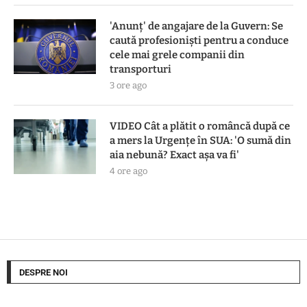
'Anunț' de angajare de la Guvern: Se
caută profesioniști pentru a conduce
cele mai grele companii din
transporturi
3 ore ago
VIDEO Cât a plătit o româncă după ce
a mers la Urgențe în SUA: 'O sumă din
aia nebună? Exact așa va fi'
4 ore ago
DESPRE NOI