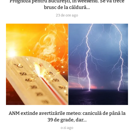
Prognoza pentru București, în weekend. Se va trece
brusc de la căldură...
23 de ore ago
ANM extinde avertizările meteo: caniculă de până la
39 de grade, dar...
o zi ago