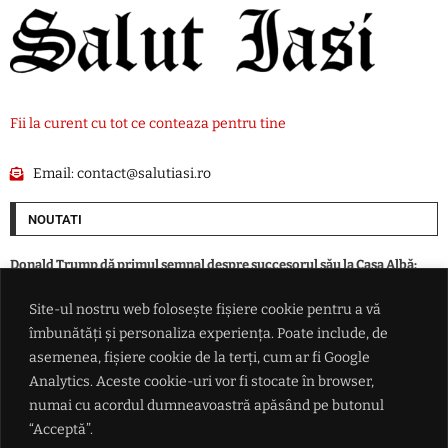
Fii la curent cu tot ce conteaza pentru tine
Email:
contact@salutiasi.ro
NOUTATI
Donald Trump dă primul semnal despre succesorul său la Casa Albă:
'Trebuie să îl alegem pe J.D. Vance'
Site-ul nostru web folosește fișiere cookie pentru a vă
îmbunătăți și personaliza experiența. Poate include, de
Real Madrid a anunțat oficial transferul lui Yan Diomande
asemenea, fișiere cookie de la terți, cum ar fi Google
Analytics. Aceste cookie-uri vor fi stocate în browser,
Accident în Valea Seacă. Un șofer începător a ajuns cu autoturismul în
numai cu acordul dumneavoastră apăsând pe butonul
șanț din cauza unui câine
“Acceptă”.