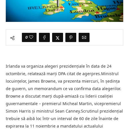
0
Irlanda va organiza alegeri prezidenţiale în data de 24
octombrie, relatează marţi DPA citat de agerpres.Ministrul
locuinţelor, James Browne, va prezenta miercuri, în şedinţa
de guvern, un memorandum ce va confirma data alegerilor.
Browne a discutat marţi după-amiază cu liderii coaliţiei
guvernamentale – premierul Micheal Martin, vicepremierul
Simon Harris şi ministrul Sean Canney.Scrutinul prezidenţial
trebuie să aibă loc într-un interval de 60 de zile înainte de
expirarea la 11 noiembrie a mandatului actualului