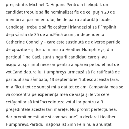
preşedinte, Michael D. Higgins.Pentru a fi eligibil, un
candidat trebuie să fie nominalizat fie de cel puţin 20 de
membri ai parlamentului, fie de patru autorităţi locale.
Candidaţii trebuie să fie cetăţeni irlandezi şi să fi împlinit
deja vârsta de 35 de ani.Până acum, independenta
Catherine Connolly – care este susţinută de diverse partide
de opoziţie – şi fostul ministru Heather Humphreys, din
partidul Fine Gael, sunt singurii candidaţi care şi-au
asigurat sprijinul necesar pentru a apărea pe buletinul de
vot.Candidatura lui Humphreys urmează să fie ratificată de
partidul său sâmbătă, 13 septembrie.”Iubesc această ţară,
m-a făcut tot ce sunt şi mi-a dat tot ce am. Campania mea se
va concentra pe experienţa mea de viaţă şi le voi cere
cetăţenilor să îmi încredinţeze votul lor pentru a fi
preşedintele acestei ţări măreţe. Nu promit perfecţiunea,
dar promit onestitate şi compasiune”, a declarat Heather
Humphreys.Partidul naţionalist Sinn Fein nu a anunţat