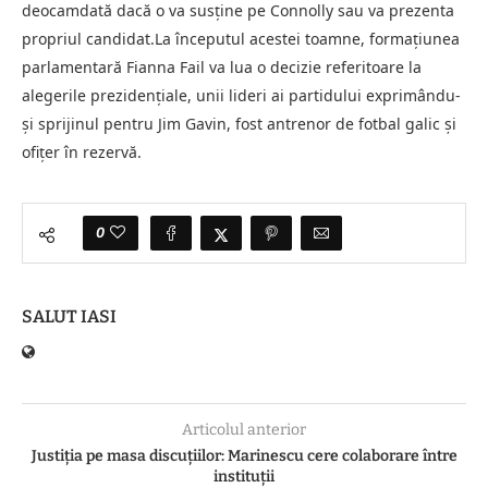
deocamdată dacă o va susţine pe Connolly sau va prezenta
propriul candidat.La începutul acestei toamne, formaţiunea
parlamentară Fianna Fail va lua o decizie referitoare la
alegerile prezidenţiale, unii lideri ai partidului exprimându-
şi sprijinul pentru Jim Gavin, fost antrenor de fotbal galic şi
ofiţer în rezervă.
0
SALUT IASI
Articolul anterior
Justiția pe masa discuțiilor: Marinescu cere colaborare între
instituții