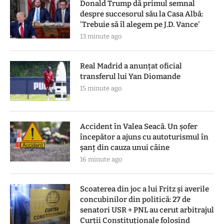
Donald Trump dă primul semnal
despre succesorul său la Casa Albă:
'Trebuie să îl alegem pe J.D. Vance'
13 minute ago
Real Madrid a anunțat oficial
transferul lui Yan Diomande
15 minute ago
Accident în Valea Seacă. Un șofer
începător a ajuns cu autoturismul în
șanț din cauza unui câine
16 minute ago
Scoaterea din joc a lui Fritz și averile
concubinilor din politică: 27 de
senatori USR + PNL au cerut arbitrajul
Curții Constituționale folosind