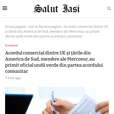
Prima pagină
»
Iasi in fiecare pagina
»
Acordul comercial dintre UE
și țările din America de Sud, membre ale Mercosur, au primit
oficial undă verde din partea acordului comunitar
Economic
Acordul comercial dintre UE și țările din
America de Sud, membre ale Mercosur, au
primit oficial undă verde din partea acordului
comunitar
7 luni ago