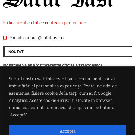
Fii la curent cu tot ce conteaza pentru tine
Email:
contact@salutiasi.ro
NOUTATI
Mohamed Salah a fost prezentat oficial la Trabzonspor
Site-ul nostru web folosește fișiere cookie pentru a vă
George Simion anunță ofensiva împotriva lui Nicușor Dan: 'Avem un
îmbunătăți și personaliza experiența. Poate include, de
număr important de semnături pentru suspendarea președintelui'
asemenea, fișiere cookie de la terți, cum ar fi Google
Analytics. Aceste cookie-uri vor fi stocate în browser,
'Amenințarea va continua să evolueze' – ONU trage un semnal de
numai cu acordul dumneavoastră apăsând pe butonul
alarmă: ISIS se adaptează noilor tehnologii și își extinde influența în
ciuda operațiunilor antiteroriste
“Acceptă”.
LIVE TEXT – Război în Ucraina: SUA continuă discuțiile pentru a
Acceptă