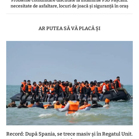
Probleme comunitare discutate la întâlnirile PSD Pașcani:
necesitate de asfaltare, locuri de joacă și siguranță în oraș
AR PUTEA SĂ VĂ PLACĂ ȘI
Record: După Spania, se trece masiv și în Regatul Unit.