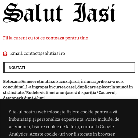
Fii la curent cu tot ce conteaza pentru tine
Email:
contact@salutiasi.ro
NOUTATI
Botoşani: Femeie reţinută sub acuzaţia că, în luna aprilie, şi-a ucis
concubinul, l-a îngropat în curtea casei, după care a plecat la muncă în
străinătate / Rudele victimei anunţaseră dispariţia / Cadavrul,
descoperit după 4 luni
Site-ul nostru web folosește fișiere cookie pentru a vă
Record: După Spania, se trece masiv și în Regatul Unit. 230 de migranți
îmbunătăți și personaliza experiența. Poate include, de
au traversat Canalul Mânecii într-o singură barcă
asemenea, fișiere cookie de la terți, cum ar fi Google
Analytics. Aceste cookie-uri vor fi stocate în browser,
Hramul satului Mircești 2026. Programul evenimentului din 15 și 16