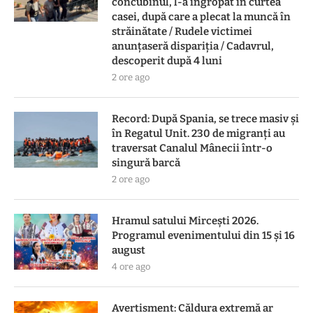
concubinul, l-a îngropat în curtea
casei, după care a plecat la muncă în
străinătate / Rudele victimei
anunţaseră dispariţia / Cadavrul,
descoperit după 4 luni
2 ore ago
Record: După Spania, se trece masiv și
în Regatul Unit. 230 de migranți au
traversat Canalul Mânecii într-o
singură barcă
2 ore ago
Hramul satului Mircești 2026.
Programul evenimentului din 15 și 16
august
4 ore ago
Avertisment: Căldura extremă ar