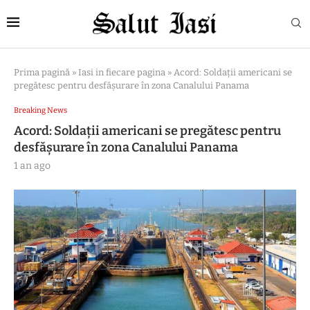
Prima pagină
»
Iasi in fiecare pagina
»
Acord: Soldații americani se
pregătesc pentru desfășurare în zona Canalului Panama
Breaking News
Acord: Soldații americani se pregătesc pentru
desfășurare în zona Canalului Panama
1 an ago